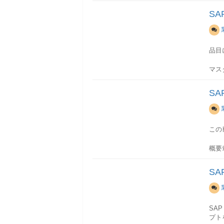
この
のリ
テキ
出力
S
ンク
MA
購買
購買
品目
のヘ
IM
引先
項目
品目
項目
○PA
--項
スト 
出力
MA
マス
テキ
MM
クし
項目
シス
品目
S
PG
MT
照会
項目
おそ
キスト
きま
単位
テキ
（複
ME
この
在庫
項目
でき
MA
ID-
概要
照会
プラ
有効
義3T
とが
義詳
一覧
S
項目
項目
数量
照会
ス-
ーシ
販売
MAA
TD
項目
合伝
品目
ル-6
gな
票一
SA
じ次
覧対
項目
プト
NEN
-M