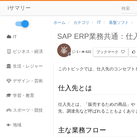
iサマリー
ホーム
カテゴリ
IT
基盤ソフト
SAP ERP業務共通：
IT
峯
ビジネス・経済
ブックマーク
1
•
622
生活・レジャー
このトピックでは、仕入先のコンセプトを
デザイン・芸術
仕入先とは
学習・教育
仕入先とは、「販売するための商品」や
スポーツ・競技
先、調達先など呼ばれることもよくあり
地域
主な業務フロー