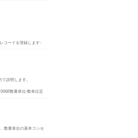
ST機能場所のBOMへのリ
リンクしているテキスト
能＞定義：購買発注の取
プ-○NACHA送信媒体-
3 GJAHR会計年度-4 -
Eテキスト名-3○TDIDテキ
タレコードを登録します-
ョンオブジェクトにリン
ドを照会します-MM60
アプリケーション-
FLVMOBVED在庫状況
ジェクト-3○TDNAMEテ
普通に使用することがで
データ-TTXIT
日付の在庫指定品目コード
まとめて説明します。
庫金額の変更履歴も確認
ェクト-3○TDIDテキスト
2T006B数量単位-数単位定
の組み合わせに選択するこ
されます。
コードT006JISOコード定
情報品目別の購買情報伝票
-3 PSTAT更新ステータ
がリンクしているアプリケ
す-ME3M-ME4M-
Rロット管理区分-7
かどうかを示す3
票一覧を出力-VA15引
 TDSTYLEスタイ
3 DIMID次元t、kg、
覧を出力-VA35分納伝
れる4 ZAEHL分子同
出力-VF05請求伝票一
は、数量単位の基本コンセ
0/1が設定される5
MMPV会計期間締め処理-
単位-3 MAABC基本数量
ます-生産
Tr-CD機能名