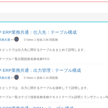
AP ERP業務共通：仕入先：テーブル構成
峯
業務共通
•
•
0
Votes
1
投稿
3.8k
閲覧数
トピックでは仕入先に関するテーブルをまとめて説明します。
テーブル一覧
分類技術名称名称ﾃｷｽﾄ
ﾌﾞﾙ説明パラメータ---マスタLFA1仕入先マスタ(一般セッション)--LFAS仕入
クション)--LFB1仕入先マスタ(会社コード)--LFB5仕入先マスタ(督促処理データ
AP ERP業務共通：出力管理：テーブル構成
行詳細)--LFM1仕入先マスタ購買組織データ--LFZA許可されている代理受取人--W
先機能--トラン---テーブル関連図
峯
業務共通
•
•
0
Votes
1
投稿
2.1k
閲覧数
抜粋)
トピックでは、出力に関するテーブルを抜粋してて説明します。
セクションでは各テーブル項目を抜粋して順次説明していきます。
テーブル一覧
カテゴリ技術名称名称テキストテーブル説明トランザクションN
A1テーブル
NACH詳細出力データ--パラメータT161N出力決定表: 設定--TNAPN出力管理: 出
先の基本情報が格納されます。
APR出力カテゴリ・タイプに対するプログラム・フォーム・書類形式--詳細(ト