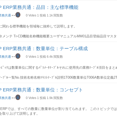
セクションでは各テーブル項目を抜粋して順次説明していきます。
ンクS標準BOMSTST標準オブジェクトのBOMへのリンクT機能場所BOMTP
ストファイルヘッダ
タイプ（伝票タイプ）別にカスタマイジング機能が用意されています。 例：
AP ERP業務共通：品目：主な標準機能
PWBS BOMPRSTプロジェクトのBOMへのリンク
RAテーブル
峯
依頼伝票や、品目、購買情報などの特定なアプリケーションオブジェクトに
発注伝票
業務共通
•
•
0
Votes
1
投稿
1.1k
閲覧数
の基本情報が格納されます。
ッダ情報は、このテーブルに格納されます。
G＞在庫/購買管理＞購買管理＞メッセージ＞出力管理＞出力タイプ別取引先機
機能項目一覧
PK技術名称名称説明○KAPPLアプリケーション-○KSCHL出力タイ
一覧(抜粋)
に関わる標準機能を領域毎に抜粋して説明します。
No.PK技術名称名称説明1○MATNR品目コード-2 BELNR伝票番号-
一覧
No.PK技術名称名称説明1○TDOBJECTテキストオブジェクト-2○TDNAM
RVW取引先機能-TNAPR
目明細
ID-4○TDSPRAS言語-5 TDFUSER登録者-6 TDLUSER変更者------STXL
カテゴリ・タイプに対するプログラム・フォーム・書類形式
RAテーブルに格納されるデータを分類毎にまとめて説明します。
タメンテ
Tr-CD機能名称機能概要ユーザマニュアルMM01品目登録品目マス
ストファイル行 購買依頼伝票や、品目、購買情報などの特定なアプリケーシ
02品目変更品目マスタレコードを変更します-MM03品目照会品目マスタレコー
ているテキストの各行の文字列は、このテーブルに格納されます。
一覧
PK技術名称名称説明○KSCHL出力タイプ-○NACHA送信媒体-○KAPPL
テム制御情報
一覧品目一覧を出力します-在庫
品目分類情報
Tr-CD機能名称機能概要ユーザマニュアルJ3R
AP ERP業務共通：数量単位：テーブル構成
NAMプログラム- RONAMFORM ルーチン- FONAMフォーム-
ART品目タイプ MBRSH産業コード MATKL品目グループ
(ロシア)指定品目(複数可)の在庫状況を照会します。
一覧
No.PK技術名称名称説明1○RELID-システム用2○TDOBJECTテキストオブ
らく当初はロシアの個別要件向けに作成された機能ですが、ロシア以外にも
峯
業務共通
•
•
0
Votes
1
投稿
6.4k
閲覧数
名-4○TDIDテキスト ID-5○TDSPRAS言語-6○SRTF2-システム用7 CLUSTD
す-MB51入出庫伝票一覧品目別の入出庫伝票一覧を出力します-MB5B転記
情報
ストIDのテキスト テキストIDの定義は、このテーブルに格納されます。
数可）にして、対象期間中の在庫受払と残高を確認します。
INS基本単位 BSTME発注単位
ﾄﾋﾟｯｸは数量単位に関するﾊﾟﾗﾒｰﾀﾃｰﾌﾞﾙそれに使用先の業務ﾃｰﾌﾞﾙ項目を
タイプを評価金額に選択すれば、追加請求などにより数量増減に伴わない在
一覧
No.PK技術名称名称説明1○TDSPRAS言語-2○TDOBJECTテキストオブジ
ます-MMBE在庫状況照会指定品目(単一のみ)の在庫状況を照会します。
RCテーブル
4 TDTEXT内容説明-TTXOB
ﾃｰﾌﾞﾙ一覧
No.技術名称名称ﾃｷｽﾄﾃｰﾌﾞﾙ説明1T006数量単位T006A数単位定義
レベルは、会社コード/プラント/保管場所/ロット/特殊在庫の何れか又はそ
ント別の品目情報が格納されます。
テキストオブジェクト テキストオブジェクトの定義は、このテーブルに格納
006C数量単位-数単位定義4T006D次元T006T次元定義5T006I数量単位のISO
できます-購買
Tr-CD機能名称機能概要ユーザマニュアルME1M品目別購買
細
T006ﾃｰﾌﾞﾙ
を出力します-ME2M品目別購買伝票品目別の購買伝票一覧を出力します。
AP ERP業務共通：数量単位：コンセプト
一覧(抜粋)
No.PK技術名称名称説明1○MATNR品目コード-2○WERKSプラント
一覧
単位
No.PK技術名称名称説明1○TDOBJECTテキストオブジェクトテキスト
タイプによって購買伝票を発注、契約、見積などのどちらかに限定することができま
4 LVORMプラントレベルの削除フラグ-5 BWTTY評価カテゴリ-6 XCHA
ョンオブジェクトを示す2 TDSAVEMODE保存モードオンライン変更対象
峯
Tr-CD機能名称機能概要ユーザマニュアルVA05受注伝票一覧対象品目の受注伝
業務共通
•
•
0
Votes
1
投稿
1.9k
閲覧数
BCABC 区分-8 EKGRP購買グループ-9 ---項目明細
MARMテーブル
APPLエディタ編集するエディタアプリケーションを示す4 TDLINESIZE行幅-5
一覧
No.PK技術名称名称説明1○MSEHI内部数量単位-2 ANDEC丸め小数点桁数-
票一覧対象品目の引合伝票一覧を出力-VA25見積伝票一覧対象品目の見積伝票一
の代替単位情報が格納されます。
 TDFORMフォーム-7 TDTEXTTYPEテキスト書式-
どの単位は同じ次元値MASSが設定される、次元無しの場合はAAAADLが設定さ
覧対象品目の分納伝票一覧を出力-VA45基本契約一覧対象品目の基本契約一覧を
P ERPでは、すべての数量に数量単位が割り当てられます。 このトピックで
元の基準単位への換算係数が設定される、tの場合は基準単位KGに対して100
象品目の請求伝票一覧を出力-会計
Tr-CD機能名称機能概要ユーザマニュアル
一覧(抜粋)
を取り上げて説明します。
No.PK技術名称名称説明1○MATNR品目コード-2○MEINH代替数量
NR分母6 ISOCODEISOｺｰﾄﾞ-T006Dﾃｰﾌﾞﾙ
MRV前会計期間転記許可--MR51品目別会計伝票品目別の会計伝票一覧を出力し