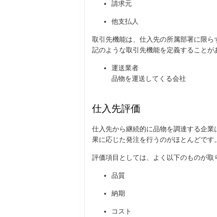
請求元
他支払人
取引先機能は、仕入先の所属部署に限ら
記のような取引先機能を定義することが
運送業者
品物を運送してくる会社
仕入先評価
仕入先から継続的に品物を調達する企業
果に応じた発注を行うのがほとんどです
評価項目としては、よく以下のものが取
品質
納期
コスト