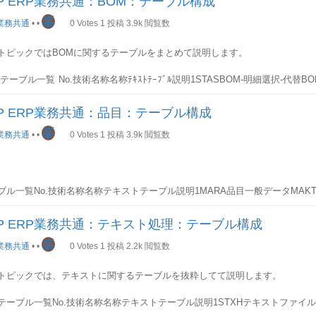
P ERP業務共通：BOM：テーブル構成
管理のレコード。
一覧(抜粋)
PK技術名称名称説明○LIFNR仕入先コード- LAND1国コード- NAM
峯
業務共通
•
•
0
Votes
1
投稿
3.9k
閲覧数
ド- DTAWS手数料コード- KTOKK勘定グループ- XCPDKワンタイム勘定
票の出力レコードが格納されます。
 NAME1名称- ---LFBKテーブル
先の銀行情報が格納されます。
トピックではBOMに関するテーブルをまとめて説明します。
一覧
カテゴリ技術名称名称説明PKKAPPLApplicationEA:購買見積以来,EF:購
常は伝票番号KSCHLメッセージタイプ-SPRAS言語-PARNR取引先-PARVWパ
一覧(抜粋)
PK技術名称名称説明○LIFNR仕入先コード-○BANKS銀行国コード-○
テーブル一覧
No.技術名称名称ﾃｷｽﾄﾃｰﾌﾞﾙ説明1STASBOM-明細選択-代
RUHR登録時刻-出力制御NACHA送信媒体1:印刷,2:FAX etcANZAL送信タ
NKN口座番号- BKONT預金種別- KOINH口座名義人- GJAHR会計年度-4 -
報を格納2STKOBOMヘッダ-BOMのヘッダデータを格納3STPOBOM明細-
4:伝票保存時 etcSNDDR無視送信内部制御用※1印刷関連設定---FAX関連設定-
先の会社別情報が格納されます。
TPUBOM副明細-BOMの副明細データを格納5STZU永続BOMデータ--テーブル
タス-DATVR処理日-UHRVR処理時間-その他MANUEマニュアル処理メッセー
AP ERP業務共通：品目：テーブル構成
点
BOM明細を示す明細番号(STLKN)は、BOM伝票単位で内部採番される
一覧(抜粋)
PK技術名称名称説明○LIFNR仕入先コード-○BUKRS会社コード- 
峯
業務共通
•
•
0
Votes
1
投稿
3.9k
閲覧数
M→代替BOM→明細→副明細の4階層になっているが、BOM明細テーブル(STP
LS支払方法- ZAHLS支払保留- ZTERM支払条件- QSSKZ源泉徴収税Cd- 
保存時出力の場合、業務によってもっと細かく制御する必要な場合がありま
関係を持っておらず、関連テーブルのSTASにその情報が格納される詳細
ST
先の購買組織別情報が格納されます。
ありの購買発注機能で、出力は最終承認時に実行させる必要があります。そ
Mヘッダ
は、このフラグをXに設定して、出力システムに「出力しないこと」を知らせま
一覧(抜粋)
一覧
No.PK技術名称名称説明1○STLTYBOM カテゴリ-2○STLNRBOMBOM
PK技術名称名称説明○LIFNR仕入先-○EKORG購買組織- WAERS
提案で登録されたメッセージは空白、ユーザがマニュアルで入力したメッセー
ブル一覧
No.技術名称名称テキストテーブル説明1MARA品目一般データMA
件- INCO1インコタームズ- WEBRE入庫基準請求書- MEPRF価格設定日
M番号4○STKOZカウンタ-5 BMEIN基本数量単位-6 BMENG基本数量-7 S
す2MARC品目プラントデータ-プラント別に管理される品目の情報が格納され
 XERSYERS- PLIFZ納入予定日数- ---
KAN登録プラント-……………STPOﾃｰﾌﾞﾙ
H
ータ-保管場所別に管理される品目在庫情報が格納されます4MARM品目数量
M明細
AP ERP業務共通：テキスト処理：テーブル構成
出力データ
納されます5MBEW品目評価-品目の評価金額情報が格納されます6MCHB品目
一覧
No.PK技術名称名称説明1○STLTYBOM カテゴリ-2○STLNRBOMBOM
れる品目在庫情報が格納されます7MLGN倉庫番号別品目データ-別に管理さ
峯
業務共通
•
•
0
Votes
1
投稿
2.2k
閲覧数
一覧
録時に内部採番された明細番号4○STKOZカウンタ-5 IDNRK構成品目-6 P
PK技術名称名称説明○KNUMH-出力条件レコード番号 KVEWE用途B:出
ます関連図
- KAPPLアプリケーション- VAKEY変数キー- PARVW取引先機能- NAC
SNR明細ユーザ入力の明細番号8 SORTFソート文字列-……………主な使用先
の図で品目の各テーブルの関連関係を示します
トピックでは、テキストに関するテーブルを抜粋してて説明します。
パッチ時刻- LDEST出力デバイス- DIMME即時印刷-詳細(パラメータ)
MはBOMカテゴリを使ってリンク元を識別します。
TNA
管理: 出力 (取引先機能別) カスタマイジングテーブルであり、出力毎に入力
Mカテゴリ名称リンク元テーブルリンク元テーブル名称D文書構成DOST文書の
テーブル一覧
No.技術名称名称テキストテーブル説明1STXHテキストファイルヘ
このテーブルに定義されます。
抜粋)
MEQST設備のBOMへのリンクK受注BOMKDST受注のBOMへのリンクM品目B
ル行--3TTXITテキストID のテキスト--4TTXOB有効テキストオブジェクトTT