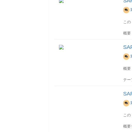
SA
出力
項目
コー
全伝
No-
仕入
この
項目
ー通
項目
概要
日-E
○BA
け情
信、
仕入
4S
テー
S
-
注意
項目
※1
BO
ZWE
伝票
関連
仕入
セス
BO
概要
理で
項目
項目
自動
テー
払条
BO
れま
ープ-
WR
NAC
所デ
BO
S
詳細
が格
項目
理さ
項目
ド登
され
ブル
PO
以下
この
ィス
BO
出力
BO
概要
体は
詳細(
BO
ファイ