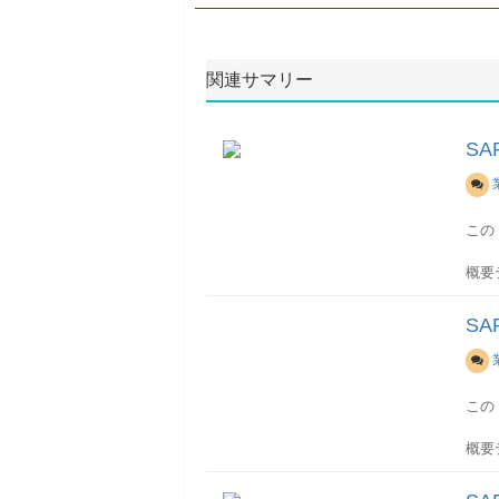
関連サマリー
S
この
概要
ﾃｰ
般セ
S
(銀
取引
詳細(
この
この
概要
LF
ス--
仕入
TN