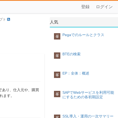
登録
ログイン
セプト
人気
Pegaでのルールとクラス
峯
BTEの検索
峯
EP：全体：概述
峯
であり、仕入元や、購買
SAPでWebサービスを利用可能
峯
れます。
にするための各初期設定
SSL導入・運用の一次サマリー
峯