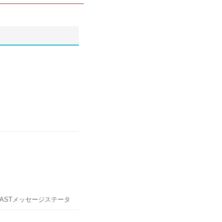
先マスタ(消費税登録番号一
)--LFBK仕入先マスタ
TY1仕入先部門--WYT3
ASTメッセージステータ
力 (取引先機能別)--
ランザクション)
NAST