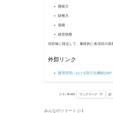
開発力
財務力
規模
経営状態
項目毎に採点して、最終的に各項目の加
外部リンク
購買管理における取引先機能|SAP Help
ブックマーク
1
•
622
みんなのツイート
1