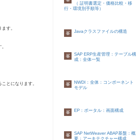
（ 証明書選定・価格比較・移
行・環境別手順等）
ります。
Javaクラスファイルの構造
峯
す。
SAP ERP生産管理：テーブル構
峯
成：全体一覧
NWDI：全体：コンポーネント
ることになります。
峯
モデル
EP：ポータル：画面構成
峯
SAP NetWeaver ABAP基盤：概
峯
要：アーキテクチャー構成