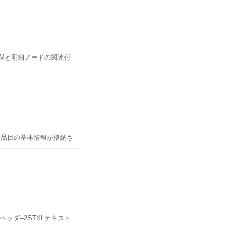
E1名称- DTAMSDME
- STCEG消費税登録
買発注 etcOBJKY対象キ
ートナ機能-ERDAT登録
BANKL銀行コード-
替BOMと明細ノードの関連付
イミング3:専用機能により送
--LFB1テーブル
BOMの明細データを格納
--処理状況VSTAT処理ス
関連図
ジマニュアルフラグ※2---
ものである。データ構造は
AKONT統制勘定-
O)に明細と代替BOMの
---LFM1テーブル
す。たとえば、承認プロ
KOﾃｰﾌﾞﾙ
こで、その以外の保存処
す。 ※2
伝票番号3○STLAL代替代替
購買発注通貨- ZTERM支
ジはXに設定されます。
KT品目の基本情報が格納さ
制御- EKGRP購買グル
TLSTBOMステータス-8
ます3MARD品目保管場
単位-品目の数量単位情報
ロット在庫-ロット別に管
伝票番号3○STLKN明細ノー
れる品目在庫情報がが格納
OSTP明細カテゴリ-7
力 KOTABNR条件テー
HA送信媒体- VSZTPデ
PN
可能な取引先機能、出力媒
BOMへのリンクE設備
ッダ--2STXLテキスト
OMMAST品目のBOMへ
XOT-詳細
STXH