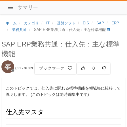
iサマリー
ホーム
カテゴリ
IT
基盤ソフト
EIS
SAP
ERP
業務共通
SAP ERP業務共通：仕入先：主な標準機能
SAP ERP業務共通：仕入先：主な標準
機能
峯
ブックマーク
0
1
•
909
このトピックでは、仕入先に関わる標準機能を領域毎に抜粋して
説明します。 (このトピックは随時編集中です)
仕入先マスタ