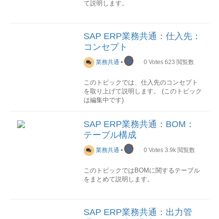
て説明します。
項目一覧(抜粋)
PK技術名称名称説明
項目一覧
No.PK技術名称名称説明
○LIFNR仕入先コード- LAND1国コー
マスタメンテ
Tr-CD機能名称機能概要ユ
1○MSEHI内部数量単位-2 ANDEC丸め
ド- NAME1名称- DTAMSDME コー
ーザマニュアルMM01品目登録品目マス
小数点桁数-3 DIMID次元t、kg、gなどの
ド- DTAWS手数料コード- KTOKK勘定
SAP ERP業務共通：仕入先：
タレコードを登録します-MM02品目変更
単位は同じ次元値MASSが設定される、
グループ- XCPDKワンタイム勘定-
コンセプト
品目マスタレコードを変更します-MM03
次元無しの場合はAAAADLが設定される
STCEG消費税登録No- NAME1名称- --
品目照会品目マスタレコードを照会しま
4 ZAEHL分子同じ次元の基準単位への
峯
-LFBKテーブル
業務共通
•
0
Votes
623
閲覧数
す-MM60品目一覧品目一覧を出力します-
換算係数が設定される、tの場合は基準単
仕入先の銀行情報が格納されます。
在庫
Tr-CD機能名称機能概要ユーザマニ
位KGに対して1000/1が設定される5
このトピックでは、仕入先のコンセプト
ュアルJ3RFLVMOBVED在庫状況照会(ロ
NENNR分母6 ISOCODEISOｺｰﾄﾞ-
項目一覧(抜粋)
PK技術名称名称説明
を取り上げて説明します。 (このトピック
シア)指定品目(複数可)の在庫状況を照会
T006Dﾃｰﾌﾞﾙ
○LIFNR仕入先コード-○BANKS銀行国コ
は編集中です)
します。
次元
ード-○BANKL銀行コード-○BANKN口座番
おそらく当初はロシアの個別要件向けに
号- BKONT預金種別- KOINH口座名義
作成された機能ですが、ロシア以外にも
仕入先とは
項目一覧
No.PK技術名称名称説明
人- GJAHR会計年度-4 ---LFB1テーブ
SAP ERP業務共通：BOM：
普通に使用することができます-MB51入
仕入先とは、「販売するための商品」や
1○DIMID次元-2 MSSIESI単位次元のSI
ル
テーブル構成
出庫伝票一覧品目別の入出庫伝票一覧を
「製品を製造するために原材料・部品
単位を定義する、同じ次元の各単位はSI
仕入先の会社別情報が格納されます。
出力します-MB5B転記日付の在庫指定品
等」を購入する先の取引先のことであ
単位への換算係数はT006に定義されてい
峯
業務共通
•
0
Votes
3.9k
閲覧数
目コード（複数可）にして、対象期間中
り、仕入元や、購買先、調達先など呼ば
るT006Iﾃｰﾌﾞﾙ
項目一覧(抜粋)
PK技術名称名称説明
の在庫受払と残高を確認します。
れることもよくあります。 一方、商品や
数量単位のISOコード
○LIFNR仕入先コード-○BUKRS会社コー
このトピックではBOMに関するテーブル
在庫タイプを評価金額に選択すれば、追
製品を買ってくれる取引先のことは、得
ド- AKONT統制勘定- ZWELS支払方
をまとめて説明します。
加請求などにより数量増減に伴わない在
意先と呼ばれます。
項目一覧
No.PK技術名称名称説明
法- ZAHLS支払保留- ZTERM支払条
庫金額の変更履歴も確認できます-MMBE
1○ISOCODEISO コード-主な使用先
品目
件- QSSKZ源泉徴収税Cd- ---LFM1テ
在庫状況照会指定品目(単一のみ)の在庫状
概要
テーブル一覧
No.技術名称名称ﾃｷｽﾄ
主な業務フロー
SapERP業務ﾓｼﾞｭｰﾙにて、品目数量単位
ーブル
況を照会します。
ﾃｰﾌﾞﾙ説明1STASBOM-明細選択-代替
仕入先に関わる業務フローは、主に以下
を保持するﾃｰﾌﾞﾙ項目は主に以下のよう
SAP ERP業務共通：出力管
仕入先の購買組織別情報が格納されま
照会レベルは、会社コード/プラント/保管
BOMと明細ノードの関連付け情報を格納
のようになります。
なものがあります。