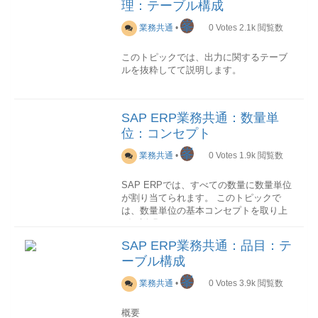
す。
理：テーブル構成
場所/ロット/特殊在庫の何れか又はその組
2STKOBOMヘッダ-BOMのヘッダデータ
み合わせに選択することができます-購買
を格納3STPOBOM明細-BOMの明細デー
見積依頼
峯
品目在庫購買情報購買発注購買請求会計
業務共通
•
0
Votes
2.1k
閲覧数
項目一覧(抜粋)
PK技術名称名称説明
Tr-CD機能名称機能概要ユーザマニュアル
タを格納4STPUBOM副明細-BOMの副明
初めて取引をおこなう場合や価格を変更
基本数量単位MARA-MEINSMSEG-
○LIFNR仕入先-○EKORG購買組織-
ME1M品目別購買情報品目別の購買情報
細データを格納5STZU永続BOMデータ--
したい場合に行います。仕入先の選定も
MEINSEINA-LMEINEKPO-LMEINRSEG-
WAERS購買発注通貨- ZTERM支払条
このトピックでは、出力に関するテーブ
伝票一覧を出力します-ME2M品目別購買
テーブル関連図
ここで行われることになります。購買契
MEINSBSEG-MEINS価格単位-MSEG-
件- INCO1インコタームズ- WEBRE入
ルを抜粋してて説明します。
伝票品目別の購買伝票一覧を出力しま
約の締結
BPRMEEINE-BPRMEEKPO-
注意点
BOM明細を示す明細番号(STLKN)
庫基準請求書- MEPRF価格設定日制
す。
継続的に仕入先をと取引を行う場合は、
BPRMERSEG-BPRMEBSEG-BPRME発
は、BOM伝票単位で内部採番されるもの
御- EKGRP購買グループ-
照会タイプによって購買伝票を発注、契
概要
テーブル一覧
カテゴリ技術名称名称
あらかじめ取引条件などを決めた上で、
注単位MARA-BSTMEMSEG-
である。データ構造はBOM→代替BOM→
XERSYERS- PLIFZ納入予定日数- ---
約、見積などのどちらかに限定すること
テキストテーブル説明トランザクション
「購買契約」を締結します。発注
BSTMEEINA-MEINSEKPO-
SAP ERP業務共通：数量単
明細→副明細の4階層になっているが、
ができます-ME3M-ME4M-販売
NASTメッセージステータス--NACH詳細
Tr-CD機
仕入先へ発注を行います。入庫・検収
MEINSRSEG-BSTME-入力単位-MSEG-
BOM明細テーブル(STPO)に明細と代替
位：コンセプト
能名称機能概要ユーザマニュアルVA05受
出力データ--パラメータT161N出力決定
仕入先からの納品を入庫して、品質など
ERFME---BSEG-ERFME
BOMの関連関係を持っておらず、関連テ
注伝票一覧対象品目の受注伝票一覧を出
表: 設定--TNAPN出力管理: 出力 (取引先
を確認・検収します。不良品があった場
峯
ーブルのSTASにその情報が格納される詳
業務共通
•
0
Votes
1.9k
閲覧数
力-VA15引合伝票一覧対象品目の引合伝
機能別)--TNAPR出力カテゴリ・タイプに
合の返品もここで行われることになりま
細
STKOﾃｰﾌﾞﾙ
票一覧を出力-VA25見積伝票一覧対象品
対するプログラム・フォーム・書類形式--
す。支払締め
BOMヘッダ
SAP ERPでは、すべての数量に数量単位
目の見積伝票一覧を出力-VA35分納伝票
詳細(トランザクション)
NAST
請求される代金を確認して、支払い金額
が割り当てられます。 このトピックで
一覧対象品目の分納伝票一覧を出力-
出力管理のレコード。
項目一覧
No.PK技術名称名称説明
を確定します。代金支払
は、数量単位の基本コンセプトを取り上
VA45基本契約一覧対象品目の基本契約一
1○STLTYBOM カテゴ
振り込みやその他の方法で仕入先へ代金
げて説明します。
覧を出力-VF05請求伝票一覧対象品目の
リ-2○STLNRBOMBOM伝票番号3○STLAL
全伝票の出力レコードが格納されます。
を支払います。仕入先管理
担当部門
請求伝票一覧を出力-会計
Tr-CD機能名称
代替代替BOM番号4○STKOZカウン
仕入先から複数の品物を購入する場合、
SAP ERP業務共通：品目：テ
機能概要ユーザマニュアルMMPV会計期
構成要素
タ-5 BMEIN基本数量単位-6 BMENG基
品物ごとに仕入先の担当部門が異なるの
項目一覧
カテゴリ技術名称名称説明
ーブル構成
間締め処理--MMRV前会計期間転記許可--
このセクションでは数量単位の構成要素
本数量-7 STLSTBOMステータス-8
がほとんどです。 SAP ERPではこれを
PKKAPPLApplicationEA:購買見積以
MR51品目別会計伝票品目別の会計伝票一
を説明します。
WRKAN登録プラント-……………STPOﾃ
「仕入先部門」という用語で表し、商品
来,EF:購買発注 etcOBJKY対象キー通常
峯
業務共通
•
0
Votes
3.9k
閲覧数
覧を出力します-生産
Tr-CD機能名称機能
ｰﾌﾞﾙ
データおよび購買情報データを登録する
は伝票番号KSCHLメッセージタイプ-
概要ユーザマニュアルCS01品目BOM登
BOM明細
内部数量単位
ときに、商品と仕入先部門に一意の関係
SPRAS言語-PARNR取引先-PARVWパー
概要
録品目のBOMデータを登録-CS02品目
数量単位はすべて、内部数量単位という
を割り当てることができます。
トナ機能-ERDAT登録日-ERUHR登録時