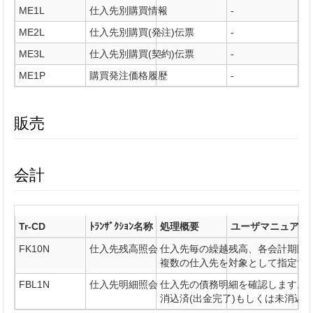
ME1L
仕入先別購買情報
-
-
ME2L
仕入先別購買(発注)伝票
-
-
ME3L
仕入先別購買(契約)伝票
-
-
ME1P
購買発注価格履歴
-
-
販売
会計
Tr-CD
ﾄﾗﾝｻﾞｸｼｮﾝ名称
処理概要
ユーザマニュアル
FK10N
仕入先残高照会
仕入先毎の繰越残高、各会計期間
-
複数の仕入先を対象として指定す
FBL1N
仕入先明細照会
仕入先の債務明細を確認します。
-
消込済(出金完了)もしくは未消込