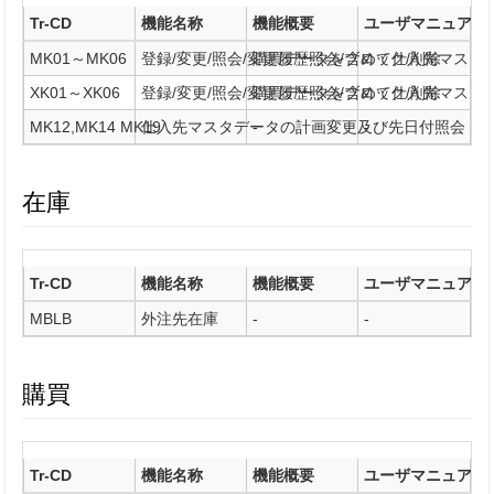
Tr-CD
機能名称
機能概要
ユーザマニュアル
MK01～MK06
登録/変更/照会/変更履歴照会/ブロック/削除
購買データを含めて仕入先マスタ
-
XK01～XK06
登録/変更/照会/変更履歴照会/ブロック/削除
購買データを含めて仕入先マスタ
-
MK12,MK14 MK19
仕入先マスタデータの計画変更及び先日付照会
-
-
在庫
Tr-CD
機能名称
機能概要
ユーザマニュアル
MBLB
外注先在庫
-
-
購買
Tr-CD
機能名称
機能概要
ユーザマニュアル