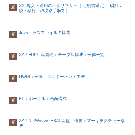
品目の代替単位情報が格納されます。
荷役単位基本数量単位
SSL導入・運用の一次サマリー（ 証明書選定・価格比
峯
項目一覧
PK技術名称名称説明○KSCHL出
較・移行・環境別手順等）
品目の在庫を管理する数量単位です。他
力タイプ-○NACHA送信媒体-○KAPPLアプ
の数量単位で入力した数量 (代替数量単
項目一覧(抜粋)
No.PK技術名称名称説明
リケーション- PGNAMプログラム-
位) は、全て基本数量単位に変換されま
1○MATNR品目コード-2○MEINH代替数量
RONAMFORM ルーチン- FONAMフォ
す。 在庫管理では、基本数量単位で在庫
単位-3 MAABC基本数量単位への換算分
ーム-
が管理されます。
子-4 UMREN基本数量単位への換算分
Javaクラスファイルの構造
峯
母-5 EANNREAN コード-6
EAN11EAN/UPC-7 NUMTPEAN カテゴ
発注単位
リ-8 ---項目明細
MBEWテーブル
発注単位は、発注数量に関して指定する
評価レベル(プラント／会社コード)の別の
SAP ERP生産管理：テーブル構成：全体一覧
単位です。
峯
品目評価情報(数量、金額、原価など)が格
納されます。
価格単位
価格単位は、正味価格に関して適用され
項目一覧(抜粋)
No.PK技術名称名称説明
NWDI：全体：コンポーネントモデル
る単位で、請求書照合はこの単位を基準
峯
1○MATNR品目コード-2○BWKEY評価レ
として行います。
ベル-3○BWTAR評価タイプ-4 LVORM評
価タイプに該当する全品目データ削除フ
入力単位
ラグ-5 LBKUM在庫数量合計-6 SALK3
EP：ポータル：画面構成
入力単位は入庫処理で入力数量に関して
峯
評価在庫合計額-7 VPRSV原価管理区
指定する単位です。
分-8 VERPR移動平均原価-9 STPRS標
準原価-10 PEINH価格単位-11 BKLAS
荷役単位
評価クラス-12 ---
SAP NetWeaver ABAP基盤：概要：アーキテクチャー構
荷役単位は、梱包材 ( 積載装置/ 梱包材)
峯
成
とその中の商品で構成される物理単位で
す。荷役単位は、常に、品目と梱包材の