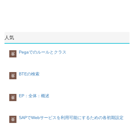
品目の基本情報が格納されます。
項目一覧
PK技術名称名称説明○KNUMH-
仕入先から継続的に品物を調達する企業
KG、GKG長さ(LENGTH)KM、M、DM、
出力条件レコード番号 KVEWE用途B:
は、独自に作成したの仕入先評価の仕組
CMM
出力 KOTABNR条件テーブル- KAPPL
項目一覧(抜粋)
No.PK技術名称名称説明
で、仕入先の実態を適切に評価して、格
次元なしは特殊な次元AAAADLで示され
アプリケーション- VAKEY変数キー-
1○MATNR品目コード-2 BELNR伝票番
付けしてその結果に応じた発注を行うの
ます。
PARVW取引先機能- NACHA送信媒
号-3 GJAHR会計年度-4 ---項目明細
がほとんどです。
体- VSZTPディスパッチ時刻- LDEST
MARAテーブルに格納されるデータを分
換算係数
出力デバイス- DIMME即時印刷-詳細(パ
類毎にまとめて説明します。
評価項目としては、よく以下のものが取
各次元ごとにSI(Système International
人気
ラメータ)
TNAPN
り上げられます。
des Unités)単位が定義されます。 同じ次
出力管理: 出力 (取引先機能別) カスタマ
システム制御情報
品目分類情報
元の数量単位の関連次元のSI単位への換
イジングテーブルであり、出力毎に入力
MTART品目タイプ MBRSH産業コード
算係数が保持されているため、同じ次元
品質納期コスト開発力財務力規模経営状
Pegaでのルールとクラス
峯
可能な取引先機能、出力媒体はこのテー
MATKL品目グループ
の単位の換算は､自動的に行われます｡
態
ブルに定義されます。
項目毎に採点して、最終的に各項目の加
単位情報
重が反映された総点数が決定されます。
利用先
SI単位
出力タイプ（伝票タイプ）別にカスタマ
MEINS基本単位 BSTME発注単位
SAP ERPで次元毎に定義された
BTEの検索
峯
イジング機能が用意されています。 例：
SI(Système International des Unités)単位
外部リンク
購買管理における取引先機
は以下の表に示されたものがあります。
MARCテーブル
能|SAP Help Portal
購買発注伝票
プラント別の品目情報が格納されます。
IMG＞在庫/購買管理＞購買管理＞メッセ
次元SI単位長さメトル時間秒質量キログ
EP：全体：概述
峯
ージ＞出力管理＞出力タイプ別取引先機
ラム温度ケルビン電流アンペア照度カン
項目一覧(抜粋)
No.PK技術名称名称説明
能＞定義：購買発注の取引先機能項目一
デラモル濃度モル品目
1○MATNR品目コード-2○WERKSプラン
覧
PK技術名称名称説明○KAPPLアプリケ
SAP ERPでは品目に対して、以下のよう
ト-3 PSTAT更新ステータス-4 LVORM
ーション-○KSCHL出力タイプ-○NACHA送
に分野毎に異なる数量単位を定義してそ
プラントレベルの削除フラグ-5 BWTTY
SAPでWebサービスを利用可能にするための各初期設定
峯
信媒体-○PARVW取引先機能-TNAPR
れぞれ数量を持つことができます。
評価カテゴリ-6 XCHARロット管理区
出力カテゴリ・タイプに対するプログラ
分-7 MAABCABC 区分-8 EKGRP購買
ム・フォーム・書類形式
グループ-9 ---項目明細
MARMテーブル
基本数量単位発注単位価格単位入力単位