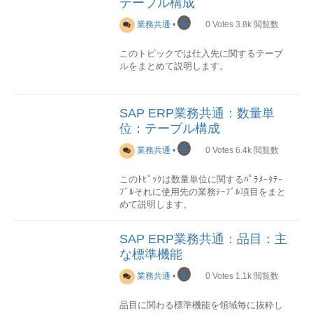
テーブル構成
峯
業務共通
•
0
Votes
3.8k
閲覧数
このトピックでは仕入先に関するテーブ
ルをまとめて説明します。
概要
テーブル一覧
分類技術名称名称ﾃｷｽﾄ
ﾃｰﾌﾞﾙ説明パラメータ---マスタLFA1仕入
SAP ERP業務共通：数量単
先マスタ(一般セッション)--LFAS仕入先
位：テーブル構成
マスタ(消費税登録番号一般セクション)--
LFB1仕入先マスタ(会社コード)--LFB5仕
峯
業務共通
•
0
Votes
6.4k
閲覧数
入先マスタ(督促処理データ)--LFBK仕入
先マスタ(銀行詳細)--LFM1仕入先マスタ
このﾄﾋﾟｯｸは数量単位に関するﾊﾟﾗﾒｰﾀﾃｰ
購買組織データ--LFZA許可されている代
ﾌﾞﾙそれに使用先の業務ﾃｰﾌﾞﾙ項目をまと
理受取人--WTY1仕入先部門--WYT3取引
めて説明します。
先機能--トラン---テーブル関連図
概要
ﾃｰﾌﾞﾙ一覧
No.技術名称名称ﾃｷｽﾄﾃｰﾌﾞ
詳細(抜粋)
SAP ERP業務共通：品目：主
ﾙ説明1T006数量単位T006A数単位定義
このセクションでは各テーブル項目を抜
な標準機能
2T006B数量単位-数単位定義3T006C数量
粋して順次説明していきます。
単位-数単位定義4T006D次元T006T次元定
峯
業務共通
•
0
Votes
1.1k
閲覧数
義5T006I数量単位のISOコードT006JISO
LFA1テーブル
コード定義詳細
T006ﾃｰﾌﾞﾙ
仕入先の基本情報が格納されます。
品目に関わる標準機能を領域毎に抜粋し
数量単位