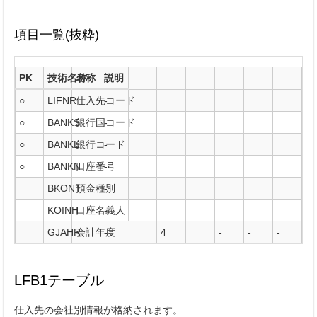
項目一覧(抜粋)
PK
技術名称
名称
説明
○
LIFNR
仕入先コード
-
○
BANKS
銀行国コード
-
○
BANKL
銀行コード
-
○
BANKN
口座番号
-
BKONT
預金種別
-
KOINH
口座名義人
-
GJAHR
会計年度
-
4
-
-
-
LFB1テーブル
仕入先の会社別情報が格納されます。