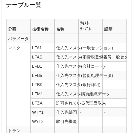
テーブル一覧
ﾃｷｽﾄ
分類
技術名称
名称
ﾃｰﾌﾞﾙ
説明
パラメータ
-
-
-
マスタ
LFA1
仕入先マスタ(一般セッション)
-
-
LFAS
仕入先マスタ(消費税登録番号一般セクシ
-
-
LFB1
仕入先マスタ(会社コード)
-
-
LFB5
仕入先マスタ(督促処理データ)
-
-
LFBK
仕入先マスタ(銀行詳細)
-
-
LFM1
仕入先マスタ購買組織データ
-
-
LFZA
許可されている代理受取人
-
-
WTY1
仕入先部門
-
-
WYT3
取引先機能
-
-
トラン
-
-
-