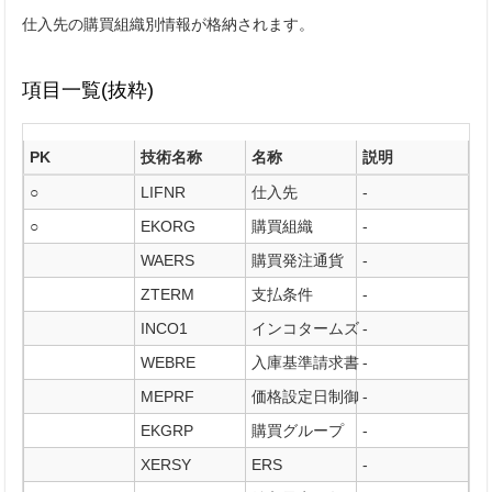
仕入先の購買組織別情報が格納されます。
項目一覧(抜粋)
PK
技術名称
名称
説明
○
LIFNR
仕入先
-
○
EKORG
購買組織
-
WAERS
購買発注通貨
-
ZTERM
支払条件
-
INCO1
インコタームズ
-
WEBRE
入庫基準請求書
-
MEPRF
価格設定日制御
-
EKGRP
購買グループ
-
XERSY
ERS
-