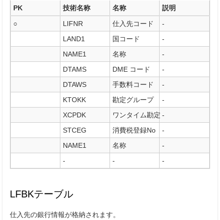
PK
技術名称
名称
説明
○
LIFNR
仕入先コード
-
LAND1
国コード
-
NAME1
名称
-
DTAMS
DME コード
-
DTAWS
手数料コード
-
KTOKK
勘定グループ
-
XCPDK
ワンタイム勘定
-
STCEG
消費税登録No
-
NAME1
名称
-
-
-
-
LFBKテーブル
仕入先の銀行情報が格納されます。