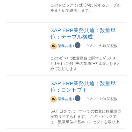
このトピックではBOMに関するテーブル
をまとめて説明します。
概要
テーブル一覧
No.技術名称名称ﾃｷｽﾄ
ﾃｰﾌﾞﾙ説明1STASBOM-明細選択-代替
SAP ERP業務共通：数量単
BOMと明細ノードの関連付け情報を格納
位：テーブル構成
2STKOBOMヘッダ-BOMのヘッダデータ
を格納3STPOBOM明細-BOMの明細デー
峯
業務共通
•
0
Votes
6.4k
閲覧数
タを格納4STPUBOM副明細-BOMの副明
細データを格納5STZU永続BOMデータ--
このﾄﾋﾟｯｸは数量単位に関するﾊﾟﾗﾒｰﾀﾃｰ
テーブル関連図
ﾌﾞﾙそれに使用先の業務ﾃｰﾌﾞﾙ項目をまと
注意点
BOM明細を示す明細番号(STLKN)
めて説明します。
は、BOM伝票単位で内部採番されるもの
である。データ構造はBOM→代替BOM→
概要
ﾃｰﾌﾞﾙ一覧
No.技術名称名称ﾃｷｽﾄﾃｰﾌﾞ
SAP ERP業務共通：数量単
明細→副明細の4階層になっているが、
ﾙ説明1T006数量単位T006A数単位定義
BOM明細テーブル(STPO)に明細と代替
位：コンセプト
2T006B数量単位-数単位定義3T006C数量
BOMの関連関係を持っておらず、関連テ
単位-数単位定義4T006D次元T006T次元定
峯
ーブルのSTASにその情報が格納される詳
業務共通
•
0
Votes
1.9k
閲覧数
義5T006I数量単位のISOコードT006JISO
細
STKOﾃｰﾌﾞﾙ
コード定義詳細
T006ﾃｰﾌﾞﾙ
BOMヘッダ
SAP ERPでは、すべての数量に数量単位
数量単位
が割り当てられます。 このトピックで
項目一覧
No.PK技術名称名称説明
は、数量単位の基本コンセプトを取り上
1○STLTYBOM カテゴ
項目一覧
No.PK技術名称名称説明
げて説明します。
リ-2○STLNRBOMBOM伝票番号3○STLAL
1○MSEHI内部数量単位-2 ANDEC丸め