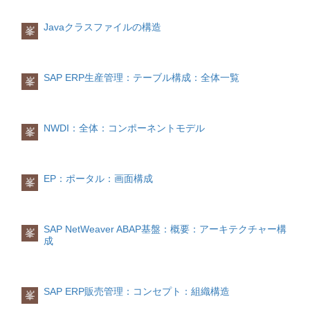
存モードオンライン変更対象かどうかを
出力カテゴリ・タイプに対するプログラ
MEINS基本単位 BSTME発注単位
す。支払締め
指定する単位です。
示す3 TDAPPLエディタ編集するエディ
ム・フォーム・書類形式
請求される代金を確認して、支払い金額
タアプリケーションを示す4
Javaクラスファイルの構造
MARCテーブル
峯
を確定します。代金支払
荷役単位
TDLINESIZE行幅-5 TDSTYLEスタイ
項目一覧
プラント別の品目情報が格納されます。
PK技術名称名称説明○KSCHL出
振り込みやその他の方法で仕入先へ代金
荷役単位は、梱包材 ( 積載装置/ 梱包材)
ル-6 TDFORMフォーム-7
力タイプ-○NACHA送信媒体-○KAPPLアプ
を支払います。仕入先管理
担当部門
とその中の商品で構成される物理単位で
TDTEXTTYPEテキスト書式-
リケーション- PGNAMプログラム-
項目一覧(抜粋)
No.PK技術名称名称説明
仕入先から複数の品物を購入する場合、
す。荷役単位は、常に、品目と梱包材の
SAP ERP生産管理：テーブル構成：全体一覧
RONAMFORM ルーチン- FONAMフォ
1○MATNR品目コード-2○WERKSプラン
峯
品物ごとに仕入先の担当部門が異なるの
組合わせとなっています。
ーム-
ト-3 PSTAT更新ステータス-4 LVORM
がほとんどです。 SAP ERPではこれを
プラントレベルの削除フラグ-5 BWTTY
「仕入先部門」という用語で表し、商品
評価カテゴリ-6 XCHARロット管理区
データおよび購買情報データを登録する
NWDI：全体：コンポーネントモデル
分-7 MAABCABC 区分-8 EKGRP購買
峯
ときに、商品と仕入先部門に一意の関係
グループ-9 ---項目明細
MARMテーブル
を割り当てることができます。
品目の代替単位情報が格納されます。
役割区別
EP：ポータル：画面構成
項目一覧(抜粋)
No.PK技術名称名称説明
峯
取引先としての “ 仕入先” は、企業間の取
1○MATNR品目コード-2○MEINH代替数量
引上、いくつかの異なる役割を担うこと
単位-3 MAABC基本数量単位への換算分
ができます。 調達・購買においては、仕
子-4 UMREN基本数量単位への換算分
入先は最初は 購買発注のあて先であり、
SAP NetWeaver ABAP基盤：概要：アーキテクチャー構
母-5 EANNREAN コード-6
峯
次に品目の供給元となり、それから請求
成
EAN11EAN/UPC-7 NUMTPEAN カテゴ
元、最終的には支払 受取人となります。
リ-8 ---項目明細
MBEWテーブル
SAP ERPでは、このように1つの仕入先
評価レベル(プラント／会社コード)の別の
における複数の役割を「取引先機能」と
品目評価情報(数量、金額、原価など)が格
いう用語で表しております。 標準システ
SAP ERP販売管理：コンセプト：組織構造
納されます。
峯
ムでは、下記の取引先機能が例として定
義されております。