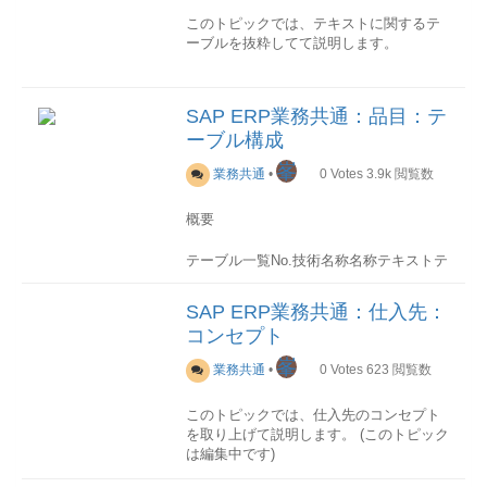
在庫
Tr-CD機能名称機能概要ユーザマニ
BOMTPST機能場所のBOMへのリンク
SPRAS言語-PARNR取引先-PARVWパー
MEINSEINA-LMEINEKPO-LMEINRSEG-
このトピックでは、テキストに関するテ
ュアルJ3RFLVMOBVED在庫状況照会(ロ
PWBS BOMPRSTプロジェクトのBOMへ
トナ機能-ERDAT登録日-ERUHR登録時
MEINSBSEG-MEINS価格単位-MSEG-
次元
ーブルを抜粋してて説明します。
シア)指定品目(複数可)の在庫状況を照会
のリンク
刻-出力制御NACHA送信媒体1:印
BPRMEEINE-BPRMEEKPO-
数量単位には次元があります。例えば以
します。
刷,2:FAX etcANZAL送信タイミング3:専
BPRMERSEG-BPRMEBSEG-BPRME発
下のような次元があります。
おそらく当初はロシアの個別要件向けに
概要
テーブル一覧
No.技術名称名称テキス
用機能により送信、4:伝票保存時
注単位MARA-BSTMEMSEG-
作成された機能ですが、ロシア以外にも
トテーブル説明1STXHテキストファイル
etcSNDDR無視送信内部制御用※1印刷関
BSTMEEINA-MEINSEKPO-
SAP ERP業務共通：品目：テ
次元単位SI単位質量(MASS)KT、TO、
普通に使用することができます-MB51入
ヘッダ--2STXLテキストファイル行-
連設定---FAX関連設定---処理状況VSTAT
MEINSRSEG-BSTME-入力単位-MSEG-
KG、GKG長さ(LENGTH)KM、M、DM、
ーブル構成
出庫伝票一覧品目別の入出庫伝票一覧を
-3TTXITテキストID のテキスト--4TTXOB
処理ステータス-DATVR処理日-UHRVR処
ERFME---BSEG-ERFME
CMM
出力します-MB5B転記日付の在庫指定品
有効テキストオブジェクトTTXOT-詳細
理時間-その他MANUEマニュアル処理メ
峯
次元なしは特殊な次元AAAADLで示され
業務共通
•
0
Votes
3.9k
閲覧数
目コード（複数可）にして、対象期間中
STXH
ッセージマニュアルフラグ※2----
ます。
の在庫受払と残高を確認します。
テキストファイルヘッダ
※1
概要
在庫タイプを評価金額に選択すれば、追
伝票保存時出力の場合、業務によっても
換算係数
加請求などにより数量増減に伴わない在
購買依頼伝票や、品目、購買情報などの
っと細かく制御する必要な場合がありま
各次元ごとにSI(Système International
庫金額の変更履歴も確認できます-MMBE
テーブル一覧
No.技術名称名称テキストテ
特定なアプリケーションオブジェクトに
す。たとえば、承認プロセスありの購買
des Unités)単位が定義されます。 同じ次
在庫状況照会指定品目(単一のみ)の在庫状
ーブル説明1MARA品目一般データMAKT
リンクしているテキストのヘッダ情報
発注機能で、出力は最終承認時に実行さ
元の数量単位の関連次元のSI単位への換
況を照会します。
品目の基本情報が格納されます2MARC品
は、このテーブルに格納されます。
せる必要があります。そこで、その以外
SAP ERP業務共通：仕入先：
算係数が保持されているため、同じ次元
照会レベルは、会社コード/プラント/保管
目プラントデータ-プラント別に管理され
の保存処理では、このフラグをXに設定
の単位の換算は､自動的に行われます｡
コンセプト
場所/ロット/特殊在庫の何れか又はその組
る品目の情報が格納されます3MARD品目
して、出力システムに「出力しないこ
項目一覧
No.PK技術名称名称説明
み合わせに選択することができます-購買
保管場所データ-保管場所別に管理される
と」を知らせます。 ※2
1○TDOBJECTテキストオブジェク
峯
業務共通
•
0
Votes
623
閲覧数
利用先
SI単位
Tr-CD機能名称機能概要ユーザマニュアル
品目在庫情報が格納されます4MARM品目
自動提案で登録されたメッセージは空
ト-2○TDNAMEテキスト名-3○TDIDテキス
SAP ERPで次元毎に定義された
ME1M品目別購買情報品目別の購買情報
数量単位-品目の数量単位情報が格納され
白、ユーザがマニュアルで入力したメッ
ト ID-4○TDSPRAS言語-5 TDFUSER登
SI(Système International des Unités)単位
このトピックでは、仕入先のコンセプト
伝票一覧を出力します-ME2M品目別購買
ます5MBEW品目評価-品目の評価金額情
セージはXに設定されます。
録者-6 TDLUSER変更者------STXL
は以下の表に示されたものがあります。
を取り上げて説明します。 (このトピック
伝票品目別の購買伝票一覧を出力しま
報が格納されます6MCHB品目ロット在
テキストファイル行 購買依頼伝票や、品
は編集中です)
す。
庫-ロット別に管理される品目在庫情報が
目、購買情報などの特定なアプリケーシ
NACH
次元SI単位長さメトル時間秒質量キログ
照会タイプによって購買伝票を発注、契
格納されます7MLGN倉庫番号別品目デー
ョンオブジェクトにリンクしているテキ
詳細出力データ