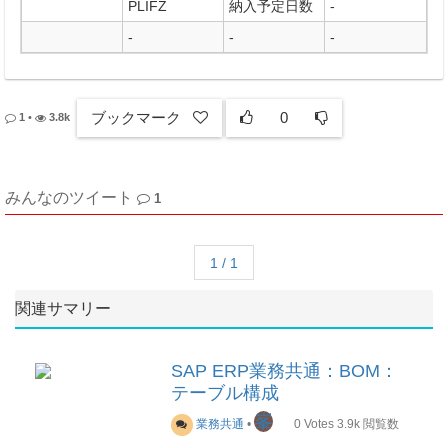
PLIFZ
納入予定日数
-
-
-
-
ブックマーク
0
1
•
3.8k
みんなのツイート
1
1 / 1
関連サマリー
SAP ERP業務共通：BOM：
テーブル構成
峯
業務共通
•
0
Votes
3.9k
閲覧数