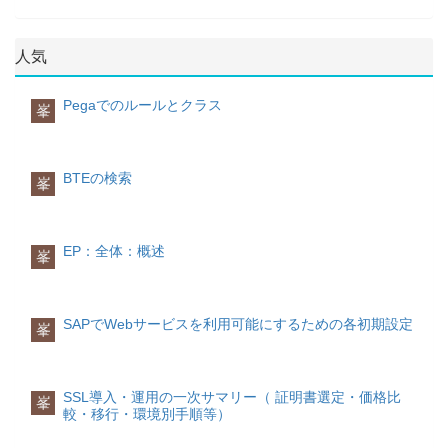
ラム温度ケルビン電流アンペア照度カン
約、見積などのどちらかに限定すること
タ-別に管理される品目在庫情報がが格納
仕入先とは
ストの各行の文字列は、このテーブルに
デラモル濃度モル品目
ができます-ME3M-ME4M-販売
されます関連図
仕入先とは、「販売するための商品」や
Tr-CD機
格納されます。
項目一覧
PK技術名称名称説明○KNUMH-
SAP ERPでは品目に対して、以下のよう
能名称機能概要ユーザマニュアルVA05受
以下の図で品目の各テーブルの関連関係
「製品を製造するために原材料・部品
出力条件レコード番号 KVEWE用途B:
人気
に分野毎に異なる数量単位を定義してそ
注伝票一覧対象品目の受注伝票一覧を出
を示します
等」を購入する先の取引先のことであ
項目一覧
No.PK技術名称名称説明
出力 KOTABNR条件テーブル- KAPPL
れぞれ数量を持つことができます。
力-VA15引合伝票一覧対象品目の引合伝
り、仕入元や、購買先、調達先など呼ば
1○RELID-システム用2○TDOBJECTテキ
アプリケーション- VAKEY変数キー-
票一覧を出力-VA25見積伝票一覧対象品
れることもよくあります。 一方、商品や
ストオブジェクト-3○TDNAMEテキスト
Pegaでのルールとクラス
PARVW取引先機能- NACHA送信媒
峯
基本数量単位発注単位価格単位入力単位
目の見積伝票一覧を出力-VA35分納伝票
製品を買ってくれる取引先のことは、得
詳細(抜粋)
名-4○TDIDテキスト ID-5○TDSPRAS言
体- VSZTPディスパッチ時刻- LDEST
荷役単位基本数量単位
一覧対象品目の分納伝票一覧を出力-
意先と呼ばれます。
このセクションでは各テーブル項目を抜
語-6○SRTF2-システム用7 CLUSTDデー
出力デバイス- DIMME即時印刷-詳細(パ
品目の在庫を管理する数量単位です。他
VA45基本契約一覧対象品目の基本契約一
粋して順次説明していきます。
タ-TTXIT
ラメータ)
TNAPN
の数量単位で入力した数量 (代替数量単
覧を出力-VF05請求伝票一覧対象品目の
主な業務フロー
テキストIDのテキスト テキストIDの定義
BTEの検索
出力管理: 出力 (取引先機能別) カスタマ
峯
位) は、全て基本数量単位に変換されま
請求伝票一覧を出力-会計
Tr-CD機能名称
仕入先に関わる業務フローは、主に以下
は、このテーブルに格納されます。
MARAテーブル
イジングテーブルであり、出力毎に入力
す。 在庫管理では、基本数量単位で在庫
機能概要ユーザマニュアルMMPV会計期
のようになります。
品目の基本情報が格納されます。
可能な取引先機能、出力媒体はこのテー
が管理されます。
間締め処理--MMRV前会計期間転記許可--
ブルに定義されます。
項目一覧
No.PK技術名称名称説明
MR51品目別会計伝票品目別の会計伝票一
見積依頼
1○TDSPRAS言語-2○TDOBJECTテキス
項目一覧(抜粋)
No.PK技術名称名称説明
EP：全体：概述
峯
覧を出力します-生産
Tr-CD機能名称機能
発注単位
初めて取引をおこなう場合や価格を変更
トオブジェクト-3○TDIDテキスト ID-4
1○MATNR品目コード-2 BELNR伝票番
出力タイプ（伝票タイプ）別にカスタマ
概要ユーザマニュアルCS01品目BOM登
発注単位は、発注数量に関して指定する
したい場合に行います。仕入先の選定も
TDTEXT内容説明-TTXOB
号-3 GJAHR会計年度-4 ---項目明細
イジング機能が用意されています。 例：
録品目のBOMデータを登録-CS02品目
単位です。
ここで行われることになります。購買契
有効テキストオブジェクト テキストオブ
MARAテーブルに格納されるデータを分
BOM変更品目のBOMデータを変更-CS03
約の締結
ジェクトの定義は、このテーブルに格納
類毎にまとめて説明します。
SAPでWebサービスを利用可能にするための各初期設定
購買発注伝票
峯
品目BOM照会品目のBOMデータを照会-
価格単位
継続的に仕入先をと取引を行う場合は、
されます。
IMG＞在庫/購買管理＞購買管理＞メッセ
価格単位は、正味価格に関して適用され
あらかじめ取引条件などを決めた上で、
システム制御情報
品目分類情報
ージ＞出力管理＞出力タイプ別取引先機
る単位で、請求書照合はこの単位を基準
「購買契約」を締結します。発注
項目一覧
MTART品目タイプ MBRSH産業コード
No.PK技術名称名称説明
能＞定義：購買発注の取引先機能項目一
として行います。
仕入先へ発注を行います。入庫・検収
1○TDOBJECTテキストオブジェクトテキ
MATKL品目グループ
SSL導入・運用の一次サマリー（ 証明書選定・価格比
覧
PK技術名称名称説明○KAPPLアプリケ
峯
仕入先からの納品を入庫して、品質など
較・移行・環境別手順等）
ストがリンクしているアプリケーション
ーション-○KSCHL出力タイプ-○NACHA送
を確認・検収します。不良品があった場
入力単位
オブジェクトを示す2 TDSAVEMODE保
信媒体-○PARVW取引先機能-TNAPR
単位情報
合の返品もここで行われることになりま
入力単位は入庫処理で入力数量に関して