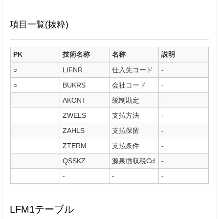
項目一覧(抜粋)
PK
技術名称
名称
説明
○
LIFNR
仕入先コード
-
○
BUKRS
会社コード
-
AKONT
統制勘定
-
ZWELS
支払方法
-
ZAHLS
支払保留
-
ZTERM
支払条件
-
QSSKZ
源泉徴収税Cd
-
-
-
-
LFM1テーブル