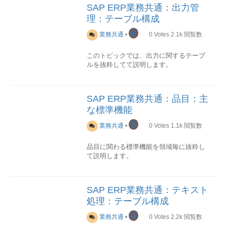
代替代替BOM番号4○STKOZカウン
小数点桁数-3 DIMID次元t、kg、gなどの
SAP ERP業務共通：出力管
構成要素
タ-5 BMEIN基本数量単位-6 BMENG基
単位は同じ次元値MASSが設定される、
理：テーブル構成
このセクションでは数量単位の構成要素
本数量-7 STLSTBOMステータス-8
次元無しの場合はAAAADLが設定される
を説明します。
WRKAN登録プラント-……………STPOﾃ
4 ZAEHL分子同じ次元の基準単位への
峯
業務共通
•
0
Votes
2.1k
閲覧数
ｰﾌﾞﾙ
換算係数が設定される、tの場合は基準単
BOM明細
位KGに対して1000/1が設定される5
内部数量単位
このトピックでは、出力に関するテーブ
NENNR分母6 ISOCODEISOｺｰﾄﾞ-
数量単位はすべて、内部数量単位という
項目一覧
No.PK技術名称名称説明
ルを抜粋してて説明します。
T006Dﾃｰﾌﾞﾙ
MAX3桁のコードで一意に識別されま
1○STLTYBOM カテゴ
次元
す。 内部数量単位コードはSAP ERPシ
リ-2○STLNRBOMBOM伝票番号
概要
テーブル一覧
カテゴリ技術名称名称
ステムの内部にしか通用されません。
3○STLKN明細ノード登録時に内部採番さ
テキストテーブル説明トランザクション
項目一覧
No.PK技術名称名称説明
SAP ERP業務共通：品目：主
れた明細番号4○STKOZカウンタ-5
NASTメッセージステータス--NACH詳細
1○DIMID次元-2 MSSIESI単位次元のSI
通商単位と技術単位
IDNRK構成品目-6 POSTP明細カテゴ
な標準機能
出力データ--パラメータT161N出力決定
単位を定義する、同じ次元の各単位はSI
内部数量単位の外部名称としては、
リ-7 POSNR明細ユーザ入力の明細番号
表: 設定--TNAPN出力管理: 出力 (取引先
単位への換算係数はT006に定義されてい
MAX3文字の通商単位名称とMAX6文字の
峯
業務共通
•
0
Votes
1.1k
閲覧数
8 SORTFソート文字列-……………主な
機能別)--TNAPR出力カテゴリ・タイプに
るT006Iﾃｰﾌﾞﾙ
技術単位名称の二つがあります。 二つと
使用先
対するプログラム・フォーム・書類形式--
数量単位のISOコード
も言語に依存しております｡
BOMはBOMカテゴリを使ってリンク元を
品目に関わる標準機能を領域毎に抜粋し
詳細(トランザクション)
NAST
識別します。
て説明します。
出力管理のレコード。
項目一覧
ISOコード
No.PK技術名称名称説明
BOMカテゴリ名称リンク元テーブルリン
1○ISOCODEISO コード-主な使用先
ISOコードとは、ISO（国際標準化機構）
品目
マスタメンテ
Tr-CD機能名称機能概要ユ
全伝票の出力レコードが格納されます。
ク元テーブル名称D文書構成DOST文書の
SapERP業務ﾓｼﾞｭｰﾙにて、品目数量単位
が定めた、電子データ交換(EDI)に用いる
ーザマニュアルMM01品目登録品目マス
BOMへのリンクE設備BOMEQST設備の
を保持するﾃｰﾌﾞﾙ項目は主に以下のよう
ための記号のことです。EDIに利用され
SAP ERP業務共通：テキスト
タレコードを登録します-MM02品目変更
BOMへのリンクK受注BOMKDST受注の
項目一覧
カテゴリ技術名称名称説明
なものがあります。
る内部数量単位は事前にISOコードを割
処理：テーブル構成
品目マスタレコードを変更します-MM03
BOMへのリンクM品目BOMMAST品目の
PKKAPPLApplicationEA:購買見積以
り当てる必要があります。 複数の内部数
品目照会品目マスタレコードを照会しま
BOMへのリンクS標準BOMSTST標準オ
来,EF:購買発注 etcOBJKY対象キー通常
峯
量単位を一つのISOコードに割り当てる
品目在庫購買情報購買発注購買請求会計
業務共通
•
0
Votes
2.2k
閲覧数
す-MM60品目一覧品目一覧を出力します-
ブジェクトのBOMへのリンクT機能場所
は伝票番号KSCHLメッセージタイプ-
ことも可能です。
基本数量単位MARA-MEINSMSEG-