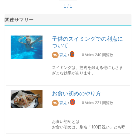
1 / 1
関連サマリー
子供のスイミングでの利点に
ついて
G
育児
•
0
Votes
240
閲覧数
スイミングは、筋肉を鍛える他にもさま
ざまな効果があります。
バランスの取れた体
水中では浮力によって、骨や関節に負担
お食い初めのやり方
をかけずに全身運動ができます。成長が
著しい幼児期に負担をかけずに体ができ
W
育児
•
0
Votes
221
閲覧数
るでしょう。バランスのとれた筋力と体
力をつくります。
お食い初めとは
いざという時に
お食い初めは、別名「100日祝い」とも呼
海やプール、川などで子供が水に溺れる
ばれています。
事故は起こりますが、自分の子供がそう