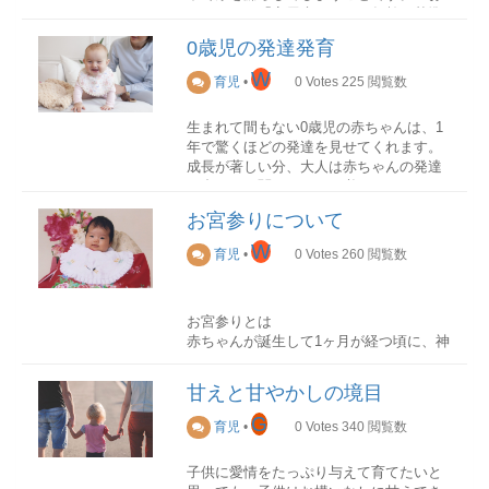
吸法、そしてさらに段階的には、クロー
安産祈願に行く時期
ねしょ」と「夜尿症」とは、年齢を基準
お吸い物は、「将来、素敵な伴侶に出会
ルや平泳ぎなどの技術ができるようにな
つわり中（妊娠初期）の食事
に分けられ、幼児期の夜尿のことをおね
えますように」という意味合いのある縁
るのです。
妊娠初期は、多くの母親がつわりに悩ま
0歳児の発達発育
しょ、５・６歳以降からの夜尿のことを
起物の蛤を入れることが定番ですが、あ
されます。気分が優れず、思うように食
安産祈願に行く時期は、妊娠5ヶ月目の最
夜尿症といわれています。
さりなど他の貝でも良いです。煮物や香
W
育児
•
0
Votes
225
閲覧数
バランス感覚
事が取れない日が続くかもしれません。
初に迎える戌の日とされています。たく
の物
水泳は水の中で体を動かすスポーツなの
さん子供を産む犬に例えて、戌の日は安
煮物や香の物は各家庭により具材は様々
で、水の中で普段使わないバランスを保
赤ちゃんの栄養が不足していないか心配
生まれて間もない0歳児の赤ちゃんは、1
産のシンボルであるとも言われているの
ですが、おせち料理に使われるような縁
とうとする動きが生まれます。そのよう
になるかもしれませんが、大丈夫。母体
年で驚くほどの発達を見せてくれます。
です。
起物の具材を用意するのがおすすめで
尿と膀胱の関係
なことがバランス感覚の向上につながり
の栄養が赤ちゃんに届くのは、胎盤が完
成長が著しい分、大人は赤ちゃんの発達
す。 食器、祝い箸食器
ます。
成する妊娠16週頃からと言われています
に合わせて関わっていく必要がありま
お食い初め用の漆器を使います。男の子
しかし、必ず戌の日である必要はありま
おねしょの原因が、子供の性格の問題や
ので、体調が悪い時は無理に栄養バラン
す。0歳児の発達発育を理解し、月齢に応
は朱色の漆器、女の子は外側が黒色、内
せん。戌の日は多くの妊婦さんで混雑が
保護者の育て方の問題だといわれること
お宮参りについて
反応能力
スの取れた食事を取ろうとする必要はあ
じた関わり方を見つけることは子育てを
側が朱色の漆器を使うことが一般的で
予想されますので、一番は妊婦さんの体
がありますが、これは間違った考え方で
泳ぐときには水の中では呼吸をしないの
りません。
する上で大切なことです。
W
す。しかしながら最近では、離乳食用の
調や天候などを優先し、行きやすい時期
育児
•
0
Votes
260
閲覧数
す。尿をためる膀胱の大きさと眠ってい
で、自分のタイミングで適切な息つぎを
食器をお食い初め食器として使う方も増
にお参りをすることです。
る間に作られるおしっこの量が重要で、
しなくては、なりません。息継ぎをする
妊娠中におすすめの食材
才能逓減（ていげん）の法則
えています。祝い箸
夜間の尿の量が多い、夜間の膀胱容量が
タイミングを考えながら泳ぎますが、そ
必要な栄養素を食事から補うことは、赤
脳科学において、「人間の才能を最大限
お祝い事で使用される祝い箸も忘れず用
安産祈願の準備安産祈願を行う神社につ
小さいなどうまくバランスがとれていな
のことで判断力や、反応能力を向上させ
お宮参りとは
ちゃんの成長のためにも大切なことで
に引き出せるのは0歳の時である」とされ
意しましょう。 歯固めの石
いて調べる
いことが原因で起こります。
ることに役立ちます。
赤ちゃんが誕生して1ヶ月が経つ頃に、神
す。妊娠中におすすめの食材は以下の通
ています。0歳児の赤ちゃんは、それだけ
石のように丈夫な歯が生えてくるように
どこの神社にお参りするのかを決めまし
社にてお参りすることを「お宮参り」と
りですので、ぜひ、食事の中に摂り入れ
可能性に満ち溢れています。同時に、0歳
祈りを込めて、固い小石で歯固めの儀式
ょう。安産祈願で有名な神社は、戌の日
体が冷える
呼びます。別名、「初宮参り」「初宮
るようにしましょう。
児の赤ちゃんとの接し方が、いかに赤ち
を行います。
甘えと甘やかしの境目
に参拝すると混雑する可能性もあります
詣」「宮参り」とも言います。お宮参り
ゃんの今後において大切であるかがわか
歯固めの石は1センチほどの大きさのもの
ので、事前に下調べをしておくことが大
また体の冷えも夜尿を増やす原因のひと
は、赤ちゃんが無事に誕生したことを報
G
葉酸
ります。
育児
•
0
Votes
340
閲覧数
を用意します。神社でお借りする、もし
切です。
つです。体が冷えることで尿の量が増え
告するとともに、今後の健やかな成長を
※赤ちゃんの先天性異常のリスクを軽減
くは海や川で拾い、綺麗に洗った上で使
て膀胱が収縮するので気をつけましょ
お祈りすることが目的の行事です。
親が子供に泳ぎを教えることは、思うよ
生後0〜2ヶ月
用します。
腹帯を用意する
子供に愛情をたっぷり与えて育てたいと
う。冬場は冷えて汗の量が減る分、尿の
うにうまく運ばないということもあるで
ブロッコリー 小松菜 ほうれん草 納豆 と
なお、最近では歯固め用の石が販売され