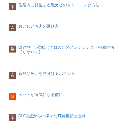
抗利尿ホルモン
に祝着を掛ける、またはベビードレスの
を込めながら、祝い箸で歯固めの石を触
首座りを促すために、赤ちゃんをうつ伏
などの生肉 スモークサーモン など妊娠
はご祈祷後に贈答品をいただける場合も
分自身に愛情を持ち、自信をもって人生
住居内に発生する黒カビのクリーニング方法
睡眠中の尿をコントロールするホルモン
みでお参りされる方も増えています。
峯
り、そのまま赤ちゃんの歯茎に祝い箸を
せにし頭をあげる練習をしましょう。た
中に摂取量に気をつけたい食材
ありますので、大きめのバッグを用意し
を進んでいきます。できるだけ「甘え」
で、夜の間に多く分泌されます。赤ちゃ
あてます。
だし、うつ伏せ時は窒息のリスクがあり
一部食材の過剰摂取が妊婦にとってさま
ておくと便利です。
には答えてあげましょう。
んの頃から分泌されるのではなく、成長
両親の服装
ますので、大人が必ず側で見守ってくだ
ざまなリスクを引き起こす場合がありま
とともに発達し5・６歳前後（小学校入学
両親の服装は、赤ちゃんに合わせて考え
さい。
一連の流れが完了すれば、お食い初めの
す。摂取量に気をつけたほうが良い食材
安産祈願当日の服装
甘やかしは、子供も大人も価値を求める
おいしいお肉の選び方
時）で分泌が安定してくるホルモンで
ましょう。
A
儀式は終了です。儀式の後は、家族や親
は、以下の通りです。
ことです。例えば子供から「静かにする
す。
族同士で祝膳に盛られた料理を楽しむと
おもちゃを握ることができますので、
からあれ買って」と言われたときに、揉
良いでしょう。
色々なおもちゃを用意して遊ばせるのも
カフェイン
安産祈願の服装に指定はありませんが、
めたくない、周りの目があるなど、都合
治るの？
女性（祖母・母）
一つです。ただし、なんでも口に持って
※過剰摂取による、母親の高血圧や赤ち
綺麗目な服装で行くのが理想的でしょ
を優先して「じゃあ買ってあげるから」
DIYで行う壁紙（クロス）のメンテナンス・補修方法
男性（祖父・父）
峯
いってしまうので、赤ちゃんの誤飲の可
ゃんの成長阻害のリスク
う。男性であればスーツ、女性であれば
と子供の言いなりになることです。一度
【サマリー】
おねしょはそのうち治るといわれていて
赤ちゃんが正装の場合
能性のあるおもちゃは避けましょう。
ワンピースなどがおすすめです。ただし
うまくいけば子供は調子に乗ってわがま
も、時期については不安に思うことがあ
着物（問着・付け下げ・色無地） 礼服
コーヒー エナジードリンク 紅茶 など
妊婦さんですので、体がしんどくない服
まを言うようになるでしょう。注意して
ります。多くの場合、第二次性徴が始ま
赤ちゃんがベビードレスの場合
生後5〜6ヶ月
妊娠中の摂取量の目安は、カフェイン
装を選ぶことが一番です。綺麗目な服装
ください。
る１２歳を過ぎる頃にはなくなります
セレモニースーツ・ワンピース
300mg/日（約2カップ分）が理想です。
にこだわりすぎず、体調に合わせて無理
新鮮な魚介を見分けるポイント
が、治るまでには思うよりも長い時間を
スーツ（ダークカラー）
A
なく動きやすい服装を選んでも大丈夫で
必要で、治る時期はお子様の年齢や尿の
お宮参りのマナー事前予約が必要
体・心の発達寝返りをする少しの間お座
ビタミンA
す。
頻度が影響されます。
祝詞をあげてもらう場合、神社への事前
りができる大人が食べているものが気に
※過剰摂取による、赤ちゃんの器官形成
子供の甘えサイン
予約が必要です。遅くとも1週間前までに
なり始める人見知りが始まる関わり方の
異常のリスク
ペットが病気になる前に
子供が甘えてくるのは、何か不安を感じ
は神社に申し込みをするようにしましょ
G
ポイント
た時、愛情を確かめたい時です。子供は
う。
隠したものが出てくる予想ができるよう
うなぎ レバー など
言葉のコミュニケーションが未熟である
対応はどうすればいいのか
になるので、「いないいないばあ」をし
妊娠中の摂取量の目安は、レバーであれ
ため、いろいろなしぐさや表現で自分へ
初穂料を用意しておく
ホルモンの分泌や膀胱の成長は、焦って
て遊ぶと喜んでくれます。
ば串焼きを週1本まで、うなぎであればか
DIY視点からの様々な灯具種類と規格
の愛情を確認してきます。子供の甘えに
祝詞のお礼として、「初穂料」を用意し
峯
も仕方ないのでおねしょが続いてもしば
ば焼きを週1回までが理想です。
はたっぷりと答えましょう。
ましょう。神社によっては金額の指定が
らく様子を見ることが大切です。
医療機
「ダダダ」などの喃語（なんご）のバリ
ある場合もありますが、指定がない場合
関に相談
エーションも増えてきますので、赤ちゃ