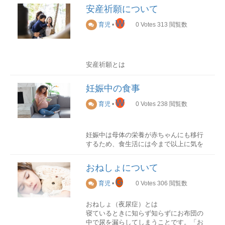
平安時代から実施されており、「赤ちゃ
ならないとは言えません。子供がもし水
安産祈願について
んが一生食べるものに困らないこと」そ
に落ちた時の緊急時に泳げるかどうかは
して「健やかに成長すること」を願う歴
W
命を左右する一つの要因です。浮くこと
育児
•
0
Votes
313
閲覧数
史のある伝統行事です。
がパニックにならないためのコツでしょ
う。
お食い初めの時期
「100日祝い」とも呼ばれているように、
達成感を味わえる
安産祈願とは
お食い初めは生後100日前後で実施しま
泳げなかった子供が泳げるようになると
安産祈願とは、妊娠5ヶ月を迎える頃に、
す。ただし、地域によっては生後110日、
達成感を味わえ、苦手なことを克服して
母子ともに健康に出産できることを祈
120日に実施することもあります。
妊娠中の食事
いきます。できたときの喜びを覚えると
り、神社にご祈祷に行く風習です。
必ずこの日にしなければいけないという
子供を成長させてくれます。自信にもつ
W
決まりはありませんが、一般的には生後
育児
•
0
Votes
238
閲覧数
ながってチャレンジしていくのです。
安産祈願当日の流れ
100日を過ぎた後の大安吉日に実施するこ
安産祈願当日の流れは神社によっても異
とが多いです。
水に慣れることができる
なりますが、以下が一般的です。
水にまず慣れるために遊びながらスイミ
妊娠中は母体の栄養が赤ちゃんにも移行
お食い初めに必要なものお食い初めの料
ングを始めます。水中でのおもちゃを使
するため、食生活には今まで以上に気を
受付でご祈祷のお申し込みお祓いご祈祷
理
った遊びや、水中歩行で、水を体で感じ
配る必要があります。妊娠中に積極的に
贈与品の受け取り
お食い初めの献立は、焼き魚（尾頭付き
ながらゆっくり楽しんで慣れることがで
摂取した方が良い食材もあれば、できる
申し込みは、神社指定の申し込み用紙に
おねしょについて
の鯛）、赤飯、吸い物（蛤）、煮物、香
きます。
限り控えた方が良い食材もあります。
氏名や住所、妊娠週数など必要な事項を
の物（漬物）がスタンダードです。
G
育児
•
0
Votes
306
閲覧数
記入し、受付に提出します。申し込み時
水泳ができるようになる
十月十日、お腹の中で赤ちゃんをしっか
に、初穂料としてご祈祷代をお支払いし
焼き魚
水に慣れるとゲーム感覚な要素を取り入
りと育てるためにも、妊娠中の食生活に
ます。また、受付時に腹帯をお渡しする
おねしょ（夜尿症）とは
焼き魚は祝い事ですので鯛が定番です
れながら、少しずつ顔をつけたり、バタ
気を配ることはママが赤ちゃんのために
必要がある神社もあります。
寝ているときに知らず知らずにお布団の
が、尾頭付きのものであれば他のお魚で
足、浮くことを身につけて、その先の呼
できる最初のお仕事です。
中で尿を漏らしてしまうことです。「お
も構いません。お吸い物