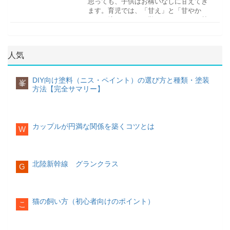
ご祈祷の際に必要なので、腹帯は事前に
思っても、子供はお構いなしに甘えてき
量が増えるのでおねしょの頻度もあわせ
お宮参りの時期
しょう。そのようなときには、スイミン
うもろこし など鉄分
ていますので、衛生面で気になる方は販
購入しておきましょう。ただし、神社に
ます。育児では、「甘え」と「甘やか
て増えるようです。
お宮参りを行う時期は、以下の通りで
グスクールに通うことも手段のひとつで
※母親の貧血予防
売されているものを購入するのも一つで
体・心の発達手足を活発に動かす「あ
よっては初穂料の中に腹帯の料金が含ま
し」の境目はとても難しいのですが、甘
す。
す。
す。
ー」「うー」と声を出す人の顔や物を追
れており、神社からもらえる場合もあり
えさせていいのか、甘やかしは良くない
おねしょには3タイプある
※地域によって異なる場合がございま
あさり レバー 切り干し大根 豆乳 など
視する音やおもちゃに嬉しそうに反応す
ます。
のか、どうしたらいいのでしょうか。
す。
スイミングスクールを利用する時指導方
カルシウム
る関わり方のポイント
お食い初めの手順 養い親を決める
多尿型
人気
針があっているか
※母親の骨粗しょう症予防
生後2ヶ月頃の赤ちゃんは、まだまだ視力
お食い初めで赤ちゃんに食べさせる役目
初穂料を準備する
膀胱容量は正常ですが、夜間尿量が多い
男の子 女の子 生後31日~32日目
通う目的は何なのかということをよく考
が未発達です。そのため、できるだけ赤
は「養い親」がします。
祈祷料として、初穂料を準備しましょ
のが特徴です。抗利尿ホルモンの分泌が
生後32日~33日目
えましょう。楽しく泳ぐことが目的か、
ちゃんに顔を近づけて話しかけてあげる
養い親とは、お食い初めに参加する近親
牛乳 ヨーグルト 木綿豆腐 など妊娠中に
う、相場は
5000円〜10000円
です。神社
足りない。塩分・たんぱく質の過剰摂取
DIY向け塗料（ニス・ペイント）の選び方と種類・塗装
ただし、必ずしも上記の時期に行う必要
峯
競技をすることが目的かというところで
ことで赤ちゃんもママやパパの顔が見え
者の中で、最年長の方を指します。赤ち
控えるべき食材
によっては指定の金額を定めている場合
方法【完全サマリー】
も影響します。
はありませんので、天候やお子様・ご両
す。それぞれにあったレッスンを受ける
て安心します。
ゃんが男の子の場合は男性、女の子の場
一方で妊娠中に摂取することで、赤ちゃ
もありますので、事前に確認しておくと
甘えと甘やかしの違い
親の体調を見て日取りを決めると良いで
ことをおすすめします。
合は女性が養い親を務めます。
んに悪影響を及ぼす食材もあります。妊
良いでしょう。
膀胱型
しょう。一般的にはお子様の1ヶ月健診が
娠中に控えるべき食材は以下の通りで
また、この頃から昼夜の区別を理解させ
お店で「あれ買って」。荷物があるのに
膀胱容量が基準より少なく、夜間尿量は
終わった後にお宮参りをするのが良いと
送迎についてチェック
す。
生活リズムを作っていくことが大切で
赤ちゃんに食べさせる真似をする
なお、初穂料は熨斗袋に入れ、「初穂
「抱っこして」。子供がいると色々な対
カップルが円満な関係を築くコツとは
正常であるというパターンです。膀胱に
されています。
W
通いやすい場所にあるか、送迎バスはあ
す。日中は日光浴をしたり積極的に遊ば
養い親が赤ちゃんに食べさせる真似をし
料」と書いて包みましょう。
応を求められ、またそれは甘えなのか甘
ためられる尿が少ない、副交感神経の作
るのかも大切なポイントです。できるだ
せたりし、一方で夜は部屋を暗く静かに
ます。この時、食べさせる順番は、以下
アルコール
やかしなのかの判断に迫られます。その
用が強いなど、膀胱が不十分いうことに
お宮参りの服装赤ちゃんの服装
け近い方が保護者の負担が軽減されま
して睡眠に入りやすいように誘導してあ
が一般的です。
※流産や赤ちゃんの発達遅延、中枢神経
当日の持ち物
基準はそれぞれの家族で違いますが、一
なります。
お宮参りでは、赤ちゃんも正装をするの
す。
げましょう。
障害のリスク
安産祈願当日は、以下のものを用意して
貫性を持たせることで迷いは改善される
北陸新幹線 グランクラス
が一般的です。
G
赤飯→吸い物→赤飯→焼き魚赤飯→吸い
おくと安心です。
のではないでしょうか。行動を見直して
混合型
体験教室で実際に子供が体験してみて決
生後3〜4ヶ月
物→赤飯→煮物赤飯→吸い物→赤飯→香
ビール ワイン 日本酒 など生物
みましょう。
多尿型と膀胱型の原因のどちらも該当し
男の子 女の子 白羽二重+祝着（黒や紺・
める
の物赤飯→吸い物→赤飯→歯固めの石赤
※リステリア症や赤ちゃんが先天性トキ
初穂料腹帯（*神社によっては不要）母子
ている状態です。膀胱容量は小さく、夜
竜などの勇ましい柄）
実際に通うのは、子供なので自身が納得
飯→吸い物→赤飯
ソプラズマ症を引き起こすリスク、流
手帳大きめのカバン
甘えとは、愛情を求める行為です。「抱
猫の飼い方（初心者向けのポイント）
間尿量は多いという状態のことをいいま
白羽二重+祝着（赤やピンク・花などの華
こ
できる場所でないと続きません。インタ
お料理は祝い箸で少しだけ掴み、赤ちゃ
産・早産のリスク
体・心の発達笑顔を見せる指しゃぶりを
母子手帳は母体の体調が悪くなった際に
っこして」という要求に答えていくこと
す。
やかな柄）
ーネットで見た情報だけではなく、一度
んの口元に持っていきます。歯固めの石
する首が座るあやすと声を出して笑う関
必要になりますので、念のため持ち歩い
は甘やかしではありません。子供のころ
最近では、ベビードレスやカバーオール
体験した方がわかりやすいでしょう。
は「丈夫な歯が生えますように」と願い
わり方のポイント
非加熱のナチュラルチーズ 生ハム ユッケ
ておくと安心です。また、神社によって
にたっぷり甘えることを経験すると、自