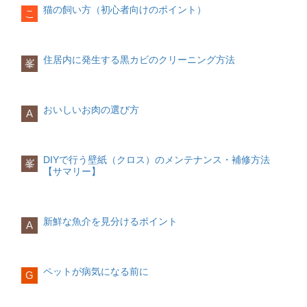
人が飼っていたことがあるかもしくは現
もあります。
のホテルは昼間は何かの異常にも気が付
猫の飼い方（初心者向けのポイント）
と決めていたのですが、ペットショップ
こ
オレンジ色
■噛む・・・恐怖を感じている、食べ物と
在ペットである可能性があります。体が
くことができますが、深夜は気付くこと
に行って何匹もいる中でこの子を飼いた
肝臓や胆道系の病気の可能性があり、同
勘違い
汚い、いつも外にいるからということだ
ができなくなります。どうしても人にい
いと！思える子がいました。
その場合は食事台を用意して、高さを出
時に黄疸や食欲不振、嘔吐の症状が見ら
ハムスターがある程度懐いているのにい
けで野良猫と判断してはいけません。い
てもらいたいという場合には、24時間体
してあげることで関節への負担を軽減す
れることがあります。
きなり噛まれた！という経験がある人は
つも家に立ち寄るからというのは、ただ
制のペットホテルに預けた方が安心とい
住居内に発生する黒カビのクリーニング方法
ることができるのです。猫の首のライン
オスとメスでも少し性格が違うようで
峯
いるのではないでしょうか。
の猫の散歩コースであるということも考
えるでしょう。
を真っ直ぐさせてあげましょう。そして
す。)
噛むことには大きく2つの意味があり恐怖
白濁
えられます。昼間は放し飼いで飼ってい
餌の吐き戻し対策にもなります。身長に
を感じ攻撃をする時と食べ物と勘違いを
泌尿器系の病気が関わっている可能性が
て、夜になると家に帰ってくるそんな飼
合わせて床から10㎝程度の位置に食器を
ペットのストレス
是非お気に入りの子を見つけて可愛がっ
した時です。
あるでしょう。
い猫もいます。人が飼っているペットを
置いてあげると良いでしょう。
ペットにとればいつものテリトリーでは
おいしいお肉の選び方
てあげてください。
A
恐怖を感じさせないように急に触ろうと
飼うのは窃盗罪にもなりますので、ただ
ないのでストレスを感じるでしょう。四
したるするのは噛まれないためにも避け
緑色
自分に慣れているだけで安易にすぐ飼い
六時中にゲージの中にいることになるこ
てください。
緑膿菌という緑色の色素を作り出す菌に
始めることは気を付けましょう。
ともあります。1匹で家に置いておくこと
感染するとおしっこが緑色になります。
の方が危険ではありますが、その状況も
DIYで行う壁紙（クロス）のメンテナンス・補修方法
猫の餌入れの置き場所
峯
■金網をかじる(外に出たがる)・・・運動
膀胱炎にかかっている可能性や、飲んで
含んで預けるようにしましょう。
【サマリー】
不足でストレスが溜まっている
いる薬が影響する場合があります。
置き場所は、快適な食事をするためにで
ケージの金網をかじったり、外に出たが
病院で診察する
きるだけ静かで落ち着いた場所へ置くよ
るような行動はケージ内の環境に満足し
無色透明
野良猫を飼う場合は最初に病院に行きま
うにしましょう。飼い主から近い範囲に
ていない場合が多いそうです。
糖尿病の可能性が考えられます。糖尿病
しょう。病院に連れて行くときには、捕
新鮮な魚介を見分けるポイント
日々の食事の様子の観察ができる場所が
A
滑車が用意されていなかったり、狭いケ
になると大量に水を飲むためおしっこが
獲が必要です。キャリーケースに入れる
おすすめです。餌の場所は頻繁に変えず
ージはハムスターにとって運動不足にな
薄まります。
のが理想です。
に、一定の場所にしましょう。猫のトイ
りストレスが溜まってしまうので
レとは距離を取るようにしてあげてくだ
ケージを変えるなど環境を改善してあげ
猫をまず安心させる猫を落ち着かせる、
ペットが病気になる前に
さい。
G
てください。
視界の遮断などするとおとなしくなりま
す。事前に病院に連絡する
おわりに
病院では、健康状態をチェックして、注