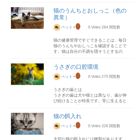
なハムスターの種類
猫のうんちとおしっこ（色の
そもそも猫とは
TOP5をご紹介いたします。
異常）
夜行性です
猫は、夜を中心に活動する夜行性動物で
G
ペット
•
0
Votes
284
閲覧数
是非ハムスターを初めて飼う人は選ぶ参
す。しかし昼中に寝て、夜中に活動して
考としてください！
いるわけではありません。猫は一日中、
猫の健康管理ですぐできることは、毎日
寝たり起きたりのバイオリズムで生活を
猫のうんちやおしっこを確認することで
しています。特に猫の活動が活発になる
☆TOP5☆
す。猫は自分の不調を隠そうとするの
のは、夕方から夜と明け方といわれ、ネ
サファイアブルージャンガリアンハムス
で、早く気付けるように、日頃からうん
ズミの活動時間と重なっているからと考
ター
ちとおしっこの状態を把握しておくこと
えられています。
うさぎの口腔環境
が必要で、普段との違いを確認するのが
名前にジャンガリアンと入っている通り
ポイントです。排泄物で健康チェックを
G
狩りが大好き
ペット
•
0
Votes
275
閲覧数
ジャンガリアンが品種改良され誕生した
していきましょう。
猫科の仲間にはライオン、トラ、チータ
ハムスターです。
ー、ジャガー、ヒョウ、ピューマなどが
うさぎの歯とは
特徴的なのは
濃いグレーと茶色にうっす
います。このことからもわかるように、
うさぎの歯は犬や猫とは異なり、歯が伸
らブルーがかったような毛色で、とても
猫はもともと狩りをして獲物をとる肉食
び続けることが特長です。常に生えると
きれい
です。
動物のハンターでした。縄張りを作って
猫のうんちの色
いうことで「常生歯」と言います。うさ
性格は人懐っこい反面、噛みやすいので
本来は単独行動をしますよそ者に邪魔さ
ぎは草食動物なので、草などを奥歯です
注意が必要です。
れずに狩りができ、ひとりでも身の安全
一般的な健康な猫のうんちは、このよう
猫の餌入れ
りつぶして咀嚼するので、その時に一緒
を守ることができる場所を確保すること
な感じです。
に歯もすり減ります。ですから正常なう
G
体長：9cm前後(小さめ)
が生存上、とても大切でした。この野生
ペット
•
0
Votes
328
閲覧数
さぎでは歯が伸びすぎてしまうことはあ
性格：大人しい、人懐っこい
時代のなごりが、今でも縄張り意識とし
1日に1回～3回くらい（食事の回数と同じ
りません。
て残っていると考えられています。
かプラス１回ほど）形がソーセージみた
大切な猫の餌入れには種類があります。