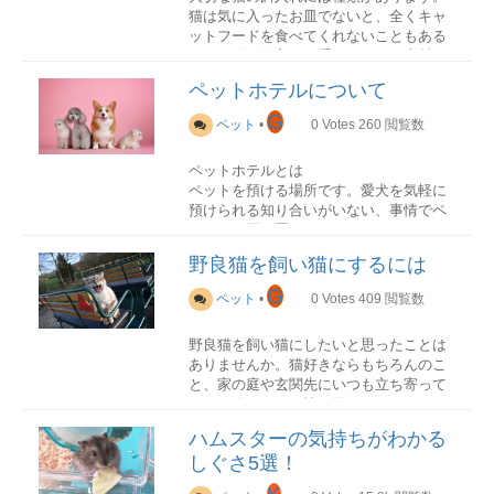
☆TOP4☆パールホワイトジャンガリアン
いな感じ、もしくはコロっとしていて拾
猫は気に入ったお皿でないと、全くキャ
飼育している中でも、適切な牧草などを
ハムスター
一匹飼いのメリット
っても崩れない硬さがある拾った時に、
ットフードを食べてくれないこともある
あたえていれば、歯がすり減るので伸び
こちらもジャンガリアンが品種改良され
健康チェックもしっかりできる
猫砂があまりつかない適当な水分があ
ので、猫の餌入れは重要で、また素材に
すぎるということは少ないでしょう。注
て誕生しました。
トイレでの便やおしっこの確認もしやす
り、つやがある匂いはあるが異臭ではな
よって重さや丈夫さなど特徴があり、そ
意したいのは、柔らかいペレットや野菜
ペットホテルについて
丸まった姿はまさに
雪見だいふくのよう
く、猫の様子も確認しやすいです。
いうんち以外のものが混ざっていない
れぞれメリットデメリットがあります。
ばかりを食べさせていると歯がうまく滑
で真っ白な毛色は大人気
です。
（未消化の食べ物や異物）
G
らずに歯が伸びてしまいます。
ペット
•
0
Votes
260
閲覧数
性格は積極的で人懐っこいです。
気まぐれな性格
うんちはすぐ処理しないで「硬さ」
単独行動の性質を持つ猫にとれば、好き
「色」「臭い」を観察しましょう。違う
体長：10cm前後(小さめ)
ペットホテルとは
な時間に好きなことを自分のペースが好
色のうんちが出る、うんちが出ない、何
餌入れの種類
性格：積極的、人懐っこい
ペットを預ける場所です。愛犬を気軽に
きな猫の性格から、伸び伸びと暮らせる
回もうんちが出る場合は、便秘や下痢、
うさぎの歯の病気
預けられる知り合いがいない、事情でペ
でしょう。
もしくは病気などの何かしらの原因があ
プラスチック
うさぎの歯の病気では、「不正咬合」が
ットを一匹で置いておくことができない
☆TOP3☆
りますので注意する必要があります。今
あります。この病気になると歯が曲がっ
など、そのようなときにペットをお願い
キンクマハムスター
回は色についてまとめました。
一匹飼いのデメリット
野良猫を飼い猫にするには
軽くて割れないのがプラスチック製の餌
た方向に伸び続けてしまい、まがった歯
することができます。ペットショップは
次にご紹介するのはゴールデンハムスタ
運動不足
入れで、扱いやすくデザインも豊富なの
が邪魔をして食べ物がうまく食べられな
様々な形態があります。
ーを品種改良させて誕生したキンクマハ
G
飼い主がおもちゃなどで遊ぶ時間がない
こんなうんちは要注意赤色
ペット
•
0
Votes
409
閲覧数
も嬉しいポイントです。飼い主とお揃い
くなり、まがった歯が口腔内にささるこ
ムスターです。
と、刺激的なことが少なくなります。
猫が赤色のうんちをする時には、大腸や
のカラーに揃えたり、部屋のイメージに
とがあります。
ペットショップで必ずと言っていいほど
ペットショップが併用して経営トリミン
肛門から出血している可能性があるでし
合わせたりして選ぶこともできます。子
野良猫を飼い猫にしたいと思ったことは
置いている人気のハムスターです。
グサロンが運営ペットホテル専門で業務
ょう。赤いのは血液の色で、肛門に近い
飼い主に依存気味になる
猫にはお手頃なプラスチック製がおすす
ありませんか。猫好きならもちろんのこ
このようになった場合には動物病院で定
性格は温和で非常に人懐っこく初心者に
を行う
場所からの出血による血便です。便秘に
コミュニケーションをとるものが、飼い
めです。しかし、あまり軽いものは猫が
と、家の庭や玄関先にいつも立ち寄って
期的に歯のケアをしなければいけませ
はぴったり
1頭1頭とゲージに分けて個別に管理する
だと思います。
よる硬いうんちが直腸や肛門を傷づけて
主以外にないため、飼い主がいないと不
前足でひっくり返してしまうことがある
くれる猫がいたら情が湧いてくることも
ん。一度「不正咬合」になってしまうと
全頭を広い場所に集めて一緒に遊ばせる
しまうケースが多いようですが、1週間以
安な行動をとることがあります。
ので気を付けましょう。また傷がつきや
あります。
元に戻らないことが多いといわれていま
管理人と一緒に過ごす・・・・など
体長:18cm前後(大きめ)
上も赤色のうんちが続くようであれば病
ハムスターの気持ちがわかる
すく、その部分から細菌が入り込みやす
すので普段の食事の内容に気を付けまし
選ぶのは飼い主次第ですが、必ず「動物
性格:温和、人懐っこい
気の可能性も考えられます。
しぐさ5選！
いというデメリットもあります。
ょう。牧草を多めに与えてペレットは与
しかし、簡単に飼い猫にというわけにも
取扱業の登録」がされているかを確認し
え過ぎないことが大切です。
いきません。野良猫を飼うためにはいく
ましょう。厳しい審査に合格した自治体