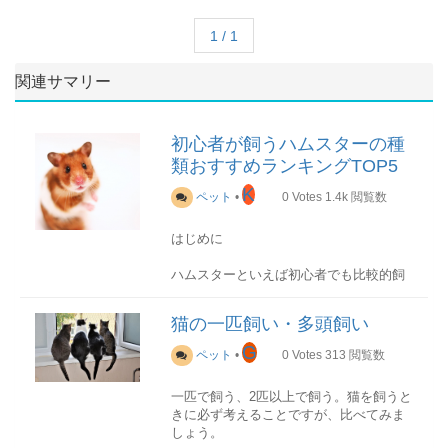
1 / 1
関連サマリー
初心者が飼うハムスターの種
類おすすめランキングTOP5
K
ペット
•
0
Votes
1.4k
閲覧数
はじめに
ハムスターといえば初心者でも比較的飼
いやすいペットですが、
猫の一匹飼い・多頭飼い
実は種類もたくさんあります。
G
ペット
•
0
Votes
313
閲覧数
種類によって、性格や飼いやすさ見た目
一匹で飼う、2匹以上で飼う。猫を飼うと
も違ってきます。
きに必ず考えることですが、比べてみま
しょう。
この記事では初心者が飼うのにおすすめ