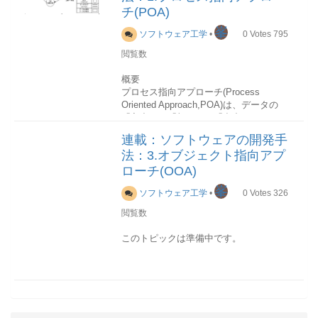
ソフトウェア工学(Software Engineering)
チ(POA)
クラスライブラリやフレームワークに代
とは、ソフトウェア開発を研究対象とす
表されるオブジェクト指向(OOA)が効果
る工学で、ソフトウェアを効率的に設
峯
ソフトウェア工学
•
0
Votes
795
的な再利用を実現できなかったことか
計、開発するための手法に関する学問、
ら、 それらの研究を継承・発展させる形
もしくはそのための技術のことをいいま
閲覧数
で登場してきたコンポーネント指向ソフ
す。
トウェア開発は、以下のような効果をも
概要
たらすと期待されています。
プロセス指向アプローチ(Process
情報システムとは
Oriented Approach,POA)は、データの
ソフトウェア業界の仕事は、情報システ
開発効率性
「入力」、「加工」、「出力」という3つ
ム開発が大半を占めているため、ここで
既存のコンポーネントを再利用すること
のまとまりから成る
「処理」
に重点を置
情報システムのことを特別に取り上げて
連載：ソフトウェアの開発手
で、 目的とするソフトウェアの開発期間
いたアプローチです。
説明します。
を短縮し、 開発コストを削減することが
法：3.オブジェクト指向アプ
ただし、データを完全に無視しているわ
できます。適応性
けではなく、POAでは、システムを構成
ローチ(OOA)
情報システム(Information System)とは、
構成する個々のコンポーネントの置換・
する処理と処理の間をデータが通過して
情報を適切に保存・管理・流通するため
峯
修正作業によって、ソフトウェア全体の
ソフトウェア工学
•
0
Votes
326
いくと考え、データを処理の附属的な存
の仕組みやシステムのことです。言葉の
要求仕様や運用環境の変化に対応するこ
在と捉えています。
意味からすれば、コンピュータを使わな
閲覧数
とができます。信頼性
ければならないことはないですが、現代
信頼性の高いコンポーネントを組み合わ
モデリング手法
ではほとんどの場合、情報システムは
このトピックは準備中です。
せることで、 ソフトウェア全体について
POAの代表的な表記法であるDFDは、構
「コンピュータ情報システム」の略とし
一定以上の信頼性が得られます。位置透
造化分析で有名なトム・デマルコ氏が提
て用いられています。
過性
唱した表記法です。
インタフェースと実装の分離に基づき、
DFDは「データの流れ図」という意味だ
情報システムは、ハードウェア、ネット
コンポーネントを分散オブジェクトとす
が、実際にはシステムを構成する「処
ワーク、ソフトウェアを組み合わせて構
ることで、 ネットワーク上におけるコン
理」の構造に着目しています。
成されたシステムであるため、ソフトウ