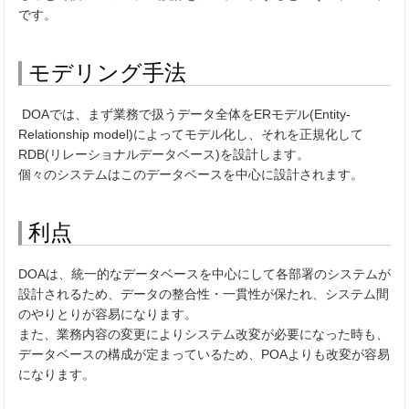
です。
モデリング手法
DOA
では、まず業務で扱うデータ全体を
ER
モデル
(Entity-
Relationship model)
によってモデル化し、それを正規化して
RDB(
リレーショナルデータベース
)
を設計します。
個々のシステムはこのデータベースを中心に設計されます。
利点
DOAは、統一的なデータベースを中心にして各部署のシステムが
設計されるため、データの整合性・一貫性が保たれ、システム間
のやりとりが容易になります。
また、業務内容の変更によりシステム改変が必要になった時も、
データベースの構成が定まっているため、
POA
よりも改変が容易
になります。