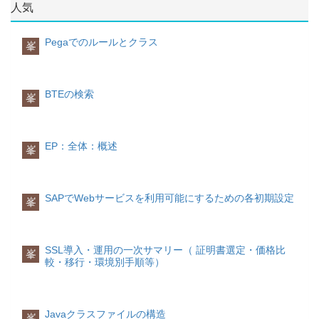
ポーネント群の配備状況を意識する必要
人気
ェアを含めているイメージですが、情報
が減少されます。
例えば、販売管理システムのDFDは、下
システム構築時は、構成要素のハードウ
本トピックは、まずコンポーネントの定
記の図のように記述できます。
ェアは調達するものであり、開発する必
義を明確にして、それからコンポーネン
Pegaでのルールとクラス
峯
要なのはソフトウェア部分のみですの
ト指向開発の説明を展開します。
で、情報システムの開発=情報システムに
「顧客」というデータの発生源（源泉と
おけるソフトウェアシステム開発とし
呼ぶ）から生じた「注文」データが、
コンポーネントとは
て、ソフトウェア工学の最も重要な一大
「受注」→「在庫チェック」→「出荷」
コンポーネントというのは、部品、成
BTEの検索
峯
分野になっております。
→「請求」という処理をたどって加工さ
分、構成要素などの意味をもつ英単語
れながら流れていきます。
(Component)です。その意味で様々な分
「受注」と「在庫チェック」という処理
ソフトウェアのライフサイクル
野で使われていますので、ITの分野で
を実施するために、「顧客マスタ」と
全てのソフトウェアにはライフサイクル
は、システム・コンポーネントや、ハー
EP：全体：概述
峯
「商品マスタ」というファイル（デー
があります。
ドウェア・コンポーネント、ソフトウェ
タ）が参照されます。
ほとんどの場合、ソフトウェアは、「企
ア・コンポーネン、ネットワーク・コン
ただしPOAでは、あくまでシステムの主
画」→「開発」→「運用」→「廃棄」か
ポーネントトといった場面があります。
役が「処理」であるため、これらのデー
らなるライフサイクルをたどると考え
ほかに意味の似た単語に「モジュール」
SAPでWebサービスを利用可能にするための各初期設定
タが一元管理されているわけではなく、
峯
れ、ソフトウェア工学の研究対象は主に
(module)がありますが、違いとしては、
システムごとに用意する必要がありま
そのなかの「開発」になります。 ソフト
「モジュールには、他の部品への接合部
す。
ウェアにはリニュアルやバージョンアッ
の仕様が標準化され、容易に追加や交換
プがよくあるものですが、ライフサイク
ができるような構成要素といった意味合
SSL導入・運用の一次サマリー（ 証明書選定・価格比
峯
ルからみれば、新旧バージョンを別々の
利点
いが込められることが多いのに対し、コ
較・移行・環境別手順等）
ソフトウェアととらえることができま
POAは、業務の手順や工程を図などに書
ンポーネントは単純に要素や部品一般の
す。
き表して定義し、それに合わせてソフト
ことを指すことが多い」とされていま
ウェアやシステムの挙動を決定してい
す。。
く。現実の手順に基いてシステムの動作
ソフトウェアの品質 ソフトウェアの品
Javaクラスファイルの構造
峯
を考えるため分かりやすく、設計工程を
質特性は大きく６つに分類され、それぞ