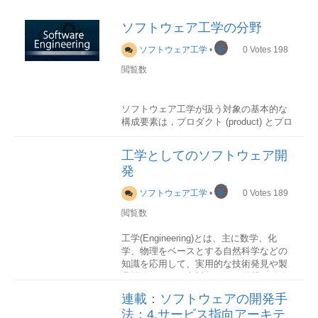
ソフトウェア工学の分野
峯
ソフトウェア工学
•
0
Votes
198
閲覧数
ソフトウェア工学が扱う対象の基本的な
構成要素は，プロダクト (product) とプロ
セス (process) です。
プロダク トとはエンジニアリングの過程
工学としてのソフトウェア開
で生成される中間製品や文書を含めたす
発
べての生産物を指し、プロセスはプロダ
クトを生み出す工程です。
峯
ソフトウェア工学
•
0
Votes
189
これらの作業をスムーズに行えるように
閲覧数
するための各種の方法・手順・手段を纏
めて、なんらかの原理や観点に基づいて
工学(Engineering)とは、主に数学、化
統合した知的体系として定義されるの
学、物理をベースとする自然科学などの
は、ソフトウェア開発方法論のことで
知識を応用して、実用的な技術発見や製
す。
品開発などを研究対象とする学問の総称
です。
連載：ソフトウェアの開発手
工学と対照的には、理学(Science)、医学
開発技法
法：4.サービス指向アーキテ
(Medicine)、農学(Agriculture)などの分類
ソフトウェア開発技法は、ソフトウェア