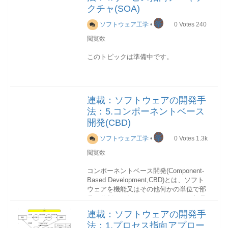
があります。
クチャ(SOA)
を開発する技術方法やテクニックのこと
です。
峯
ソフトウェア工学
•
0
Votes
240
以下の表でソフトウェア開発の局面別の
工学の分類
技法を示します。
工学には様々な分類がありますが、以下
閲覧数
はその代表的な一部です。
局面技法要求要求定義技法分析分析技法
このトピックは準備中です。
設計ソフトウェア設計技法実装プログラ
建築工学機械工学システム工学情報工学
ミング技法検証ソフトウェア検証技法 プ
電子工学鉄道工学コンピュータ工学 工学
ロセスモデル
の共通点
ソフトウェア開発プロセスは、ソフトウ
工学の共通点としては、以下のような作
連載：ソフトウェアの開発手
ェアをどのように作り上げるかについ
業を共有していることです。
て，手順や工程、成果物、進め方に関す
法：5.コンポーネントベース
る基本的な考え方を定義したものです。
モデリング
開発(CBD)
ウォーターフォール型、反複型などが挙
なにが問題で，どんなものを作るべきか
峯
げられます。
を明確にするため、対象領域を分析し
ソフトウェア工学
•
0
Votes
1.3k
ソフトウェア開発プロセスは、ソフトウ
て，モデル化する技術が重要です仕様
閲覧数
ェア開発モデルと呼ばれることもありま
工学はきちんとした仕様を明確しなけれ
す。
ばなりません成果物
コンポーネントベース開発(Component-
工学はなんらかの成果物を作成していま
Based Development,CBD)とは、ソフト
す設計
ウェアを機能又はその他何かの単位で部
工学の核は設計技術です。検証
品に分割し、得られたソフトウェア部品
成果物が仕様に満たしているかどうかを
を組み合わせることによって開発を進め
検証しなければなりません ソフトウェア
連載：ソフトウェアの開発手
るソフトウェア開発方法です。
工学
法：1.プロセス指向アプロー