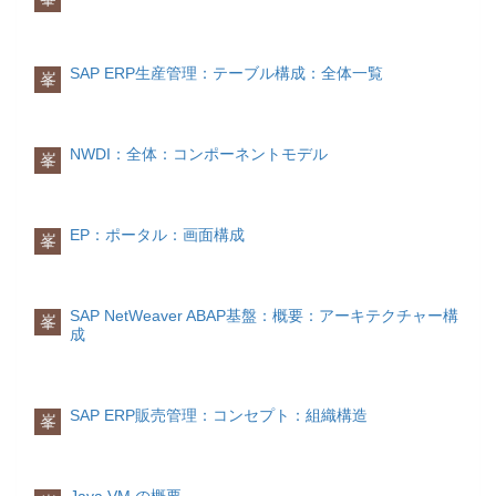
比較的容易に素早く進めることができま
れの英語の頭文字をとってFRUEMP特性
ソフトウェア分野のコンポーネントと
す。
とも呼ばれています。
は、ある機能を実現するために部品化さ
機能性
れたソフトウェア又はその構成要素のこ
SAP ERP生産管理：テーブル構成：全体一覧
峯
必要な機能を満たしているかということ
欠点
とで、ソフトウェア・コンポーネント
です。信頼性
POAは、業務内容を中心に設計されるた
(Software Component)の略です。
指定された条件の下で正しく動くかとい
め、各部署の業務内容に応じて独立した
うことです。 使用性
システムになることが多く、システム間
ソフトウェア分野で「モジュール」もよ
NWDI：全体：コンポーネントモデル
峯
使いやすさを表します。 効率性
のやりとりが複雑になるという問題点が
く使われますが、両者の違いとしては以
スピードとサイズに関する性能です。 保
ありました
下の見解が一般的です。
守性
また、システムが業務内容に強く依存し
修正のしやすさです。移植性
ているため、業務内容が変更になった時
コンポーネント：それだけで完結した部
EP：ポータル：画面構成
実行する環境の移行のしやすさを表しま
には、システムの大幅な改変が必要で
峯
品モジュール：粒度が少し高い部品を構
す。 プロジェクト管理
す。
成するための内部要素
ソフトウェアプロジェクト管理 (Software
規模の大きさではなく枠組みとしては
Project Management) は、ソフトウェア
「コンポーネント＞モジュール」の感じ
SAP NetWeaver ABAP基盤：概要：アーキテクチャー構
プロジェクトを計画し導く技術です。
峯
です。
成
プロジェクト管理の一分野として、ソフ
トウェアを開発するための組織、チー
コンポーネントの見方
ム、個人のあり方、つまり人間の問題を
コンポーネントには、実装部品とサービ
取り扱うため、「もの」が取り扱う対象
ス部品の二つの見方があります、 前者
SAP ERP販売管理：コンセプト：組織構造
の
ソフトウェア工学の分野には分類され
峯
は、GUI部品やEJBなどのプログラムに
ません
。
組み合わせて使うものを指し、後者は、
業務機能やWebサービスなど必ずしも実
装の実体とは限らないロジックプロセス
Java VM の概要