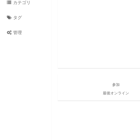
カテゴリ
タグ
管理
参加
最後オンライン