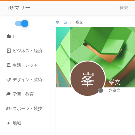
iサマリー
ホーム
峯文
IT
ビジネス・経済
生活・レジャー
峯
デザイン・芸術
峯文
@峯文
学習・教育
スポーツ・競技
地域