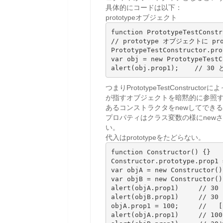
具体的にコードは以下：
prototypeオブジェクト
function PrototypeTestConstr
// prototype オブジェクトに p
PrototypeTestConstructor.pro
var obj = new PrototypeTestC
alert(obj.prop1);    // 3
つまりPrototypeTestConstructor
が指すオブジェクトを暗黙的に参照
あるコンストラクタをnewしてできる
プロパティはクラス変数の様にnew
い。
代入はprototypeをたどらない。
function Constructor() {} 

Constructor.prototype.prop1 =
var objA = new Constructor();
var objB = new Constructor()
alert(objA.prop1)     // 
alert(objB.prop1)     // 
objA.prop1 = 100;     //   [β
alert(objA.prop1)     // 