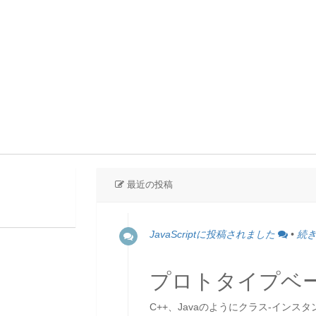
最近の投稿
JavaScriptに投稿されました
•
続
プロトタイプベ
C++、Javaのようにクラス-イン