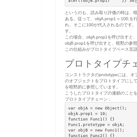
alert(objB.prop1)     // 
というのも、読み取り評価の時は、暗
ある。従って、objA.prop1 = 1
れ、そこに100が代入されるのです。よってC
す。
この場合、objA.prop1を呼び出す
objB.prop1を呼び出すと、暗黙の
この仕組みがプロトタイプベース言語であ
プロトタイプチ
コンストラクタのprototypeには、
のオブジェクトをプロトタイプにしている
を暗黙的に参照しています。
こうしたプロトタイプの連鎖のこと
プロトタイプチェーン：
var objA = new Object(); 

objA.prop1 = 10; 

function Func1() {} 

Func1.prototype = objA; 

var objB = new Func1(); 

function Func2() {} 
