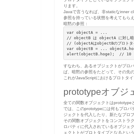
ります。
Javaで言うなれば、非staticなinne
参照を持っている状態を考えてもら
暗黙の参照：
var objectA = ... 

// objectB は objectA に
// (objectAはobjectBのプロト
var objectB = ... objectA
alert(objectB.hoge);  // 
すなわち、あるオブジェクトがプロ
ば、暗黙の参照をたどって、その先
これがJavaScriptにおけるプロト
prototypeオブ
全ての関数オブジェクトはprotot
では、このprototypeには何も
ジェクトを代入したり、新たなプロ
その関数オブジェクトをコンストラクタ
ロパティに代入されているオブジェクト
ェクトトがプロトタイプとなるとい