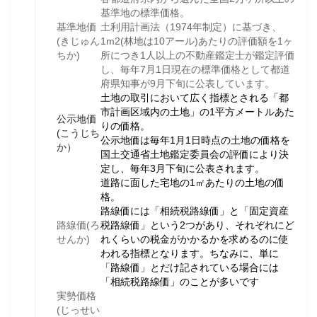
基準地の標準価格。
基準地価
土利用計画法（1974年制定）に基づき、
(きじゅん
1m2(林地は10アール)あたりの評価額を1ヶ
ちか)
所につき1人以上の不動産鑑定士が鑑定評価
し、毎年7月1日現在の標準価格として都道
府県知事が9月下旬に公表しています。
土地の取引において広く指標とされる「都
市計画区域内の土地」の1平方メートルあた
公示地価
りの価格。
(
こうじち
公示地価は毎年1月1日時点の土地の価格を
か）
国土交通省土地鑑定委員会の評価により決
定し、毎年3月下旬に公表されます。
道路に面した宅地の1㎡あたりの土地の価
格。
路線価には「相続税路線価」と「固定資産
路線価(ろ
税路線価」という2つがあり、それぞれにど
せんか)
れくらいの税金がかかるかを求めるのに使
われる指標となります。ちなみに、単に
「路線価」とだけ記されている場合には
「相続税路線価」のことが多いです
実勢価格
(じっせい