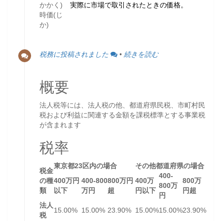
かかく)
実際に市場で取引されたときの価格。
時価(じ
か)
税務に投稿されました
•
続きを読む
概要
法人税等には、法人税の他、都道府県民税、市町村民
税および利益に関連する金額を課税標準とする事業税
が含まれます
税率
東京都23区内の場合
その他都道府県の場合
税金
400-
の種
400万円
400-800
800万円
400万
800万
800万
類
以下
万円
超
円以下
円超
円
法人
15.00%
15.00%
23.90%
15.00%
15.00%
23.90%
税