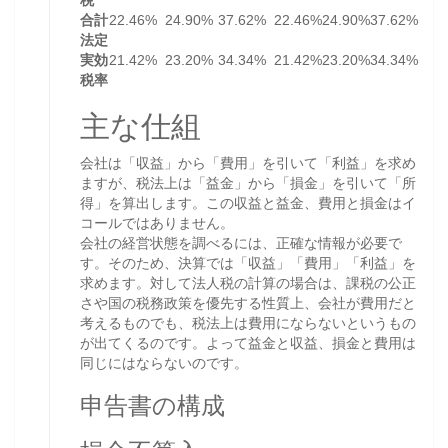
税
合計
22.46%
24.90%
37.62%
22.46%
24.90%
37.62%
法定
実効
21.42%
23.20%
34.34%
21.42%
23.20%
34.34%
税率
主な仕組
会社は「収益」から「費用」を引いて「利益」を求め
ますが、税法上は「益金」から「損金」を引いて「所
得」を算出します。この収益と益金、費用と損金はイ
コールではありません。
会社の経営状態を調べるには、正確な情報が必要で
す。そのため、決算では「収益」「費用」「利益」を
求めます。対して法人税の計算の場合は、課税の公正
さや国の税務政策を優先する性質上、会社が費用だと
考えるものでも、税法上は費用にならないというもの
が出てくるのです。よって益金と収益、損金と費用は
同じにはならないのです。
申告書の構成