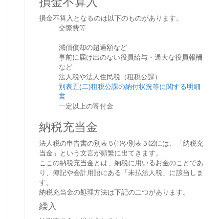
損金不算入
損金不算入となるのは以下のものがあります。
交際費等
減価償却の超過額など
事前に届け出のない役員給与・過大な役員報酬
など
法人税や法人住民税（租税公課）
別表五(二)租税公課の納付状況等に関する明細
書
一定以上の寄付金
納税充当金
法人税の申告書の別表５⑴や別表５⑵には、「納税充
当金」という文言が頻繁に出てきます。
ここの納税充当金とは、納税に用いるお金のことであ
り、簿記や会計用語にある「未払法人税」に該当しま
す。
納税充当金の処理方法は下記の二つがあります。
繰入