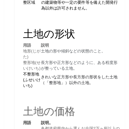
整区域
の建築物等や一定の要件等を備えた開発行
為以外は許可されません。
土地の形状
用語
説明
地形(じが
土地の形や傾斜などの状態のこと。
た)
整形地(せ
長方形や正方形などのように、ある程度形
いけいち)
が整っている土地。
不整形地
きれいな正方形や長方形の形状をした土地
(ふせいけ
（「
整形地
」）以外の土地。
いち)
土地の価格
用語
説明。
各都道府県内から選んだ全国2万ヶ所以上の