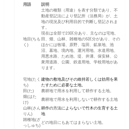
用語
説明
土地の種類（用途）を表す分類であり、不
動産登記法により登記所（法務局）が、土
地の現況及び利用目的で判断し登記されま
す。
現在は全部で23区分あり、主なのは宅地、
地目(ちも
田、畑、山林、雑種地の5区分があり、その
く)
ほかには牧場、原野、塩田、鉱泉地、池
沼、墓地、境内地、運河用地、水道用地、
用悪水路、ため池、堤、井溝、保安林、公
衆用道路、公園、鉄道用地、学校用地があ
ります。
宅地(たく
建物の敷地及びその維持若しくは効用を果
ち)
たすために必要な土地。
田(た)
農耕地で用水を利用して耕作する土地。
畑(はた
農耕地で用水を利用しないで耕作する土地
け)
山林(さん
耕作の方法によらないで竹木の生育する土
りん)
地
雑種地(ざ
どの地目にもあてはまらない土地。
っしゅち)