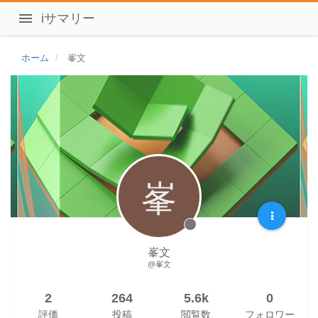
iサマリー
ホーム
峯文
峯
峯文
@峯文
2
264
5.6k
0
評価
投稿
閲覧数
フォロワー