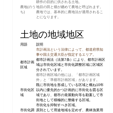
耕作の目的に供される土地。
農地(のう
地目の田と畑が纏めて農地と呼ばれます。
ち)
農地では、基本的に農地法が適用されるこ
とになります。
土地の地域地区
用語
説明
市計画法という法律によって、都道府県知
事や国土交通大臣が指定するエリア。
都市計画法（法第7条）により、都市計画区
都市計画
域は市街化区域と市街化調整区域に区域区
区域
分されています。
都市計画区域の他には、「都市計画区域
外」と「準都市計画区域」があります。
既に市街地を形成している区域と概ね10年
市街化区
以内に優先的かつ計画的に市街化を図る区
域
域であり、都市の発展動向等を勘案して市
街地として積極的に整備する区域。
市街化を抑制すべき区域。
市街化調
原則として用途地域を定めず、農林漁業用