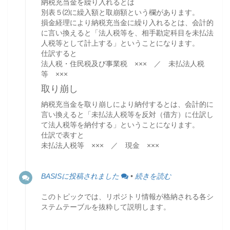
納税充当金を繰り入れるとは
別表５⑵に繰入額と取崩額という欄があります。
損金経理により納税充当金に繰り入れるとは、会計的
に言い換えると「法人税等を、相手勘定科目を未払法
人税等として計上する」ということになります。
仕訳すると
法人税・住民税及び事業税 ××× ／ 未払法人税
等 ×××
取り崩し
納税充当金を取り崩しにより納付するとは、会計的に
言い換えると「未払法人税等を反対（借方）に仕訳し
て法人税等を納付する」ということになります。
仕訳で表すと
未払法人税等 ××× ／ 現金 ×××
BASISに投稿されました
•
続きを読む
このトピックでは、リポジトリ情報が格納される各シ
ステムテーブルを抜粋して説明します。