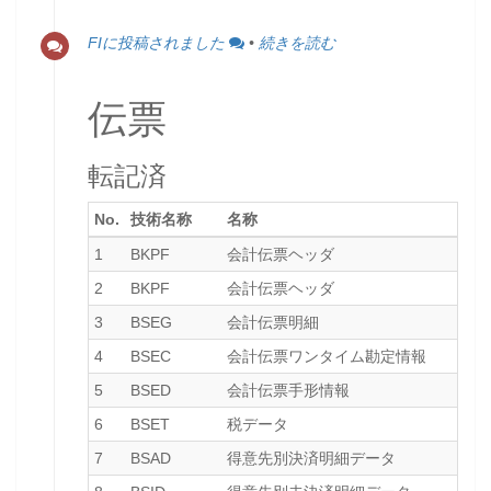
FIに投稿されました
•
続きを読む
伝票
転記済
No.
技術名称
名称
ﾃ
1
BKPF
会計伝票ヘッダ
-
2
BKPF
会計伝票ヘッダ
-
3
BSEG
会計伝票明細
-
4
BSEC
会計伝票ワンタイム勘定情報
-
5
BSED
会計伝票手形情報
-
6
BSET
税データ
-
7
BSAD
得意先別決済明細データ
-