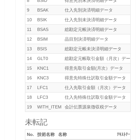
8
BSID
得意先別未決済明細データ
-
9
BSAK
仕入先別決済明細データ
-
10
BSIK
仕入先別未決済明細データ
-
11
BSAS
総勘定元帳決済明細データ
-
12
BSIM
品目別決済明細データ
-
13
BSIS
総勘定元帳未決済明細データ
-
14
GLT0
総勘定元帳取引金額（月次）データ
-
15
KNC1
得意先取引金額(月次）データ
-
16
KNC3
得意先特殊仕訳取引金額データ
-
17
LFC1
仕入先取引金額（月次）データ
-
18
LFC3
仕入先特殊仕訳取引金額データ
-
19
WITH_ITEM
会計伝票源泉徴収税データ
-
未転記
No.
技術名称
名称
ﾃｷｽﾄﾃｰﾌﾞﾙ