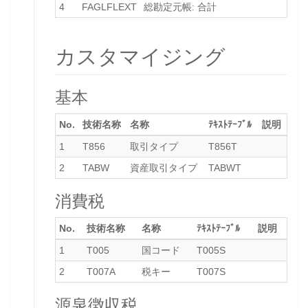
4
FAGLFLEXT
総勘定元帳: 合計
カスタマイジング
基本
No.
技術名称
名称
ﾃｷｽﾄﾃｰﾌﾞﾙ
説明
1
T856
取引タイプ
T856T
2
TABW
資産取引タイプ
TABWT
消費税
No.
技術名称
名称
ﾃｷｽﾄﾃｰﾌﾞﾙ
説明
1
T005
国コード
T005S
2
T007A
税キー
T007S
源泉徴収税