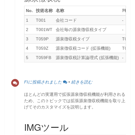
No.
技術名称
名称
ﾃｷｽﾄﾃｰ
1
T001
会社コード
-
2
T001WT
会社毎の源泉徴収税タイプ
-
3
T059P
源泉徴収税タイプ
T059U
4
T059Z
源泉徴収税コード (拡張機能)
T059Z
5
T059FB
源泉徴収税計算論理式 (拡張機能)
-
FIに投稿されました
•
続きを読む
ほとんどの実運用で拡張源泉徴収税機能が利用される
ため、このトピックでは拡張源泉徴収税機能を取り上
げてそのカスタマイズを説明します。
IMGツール