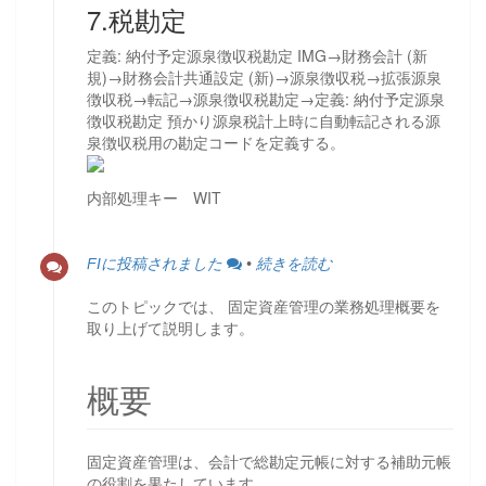
7.税勘定
定義: 納付予定源泉徴収税勘定 IMG→財務会計 (新
規)→財務会計共通設定 (新)→源泉徴収税→拡張源泉
徴収税→転記→源泉徴収税勘定→定義: 納付予定源泉
徴収税勘定 預かり源泉税計上時に自動転記される源
泉徴収税用の勘定コードを定義する。
内部処理キー WIT
FIに投稿されました
•
続きを読む
このトピックでは、 固定資産管理の業務処理概要を
取り上げて説明します。
概要
固定資産管理は、会計で総勘定元帳に対する補助元帳
の役割を果たしています。