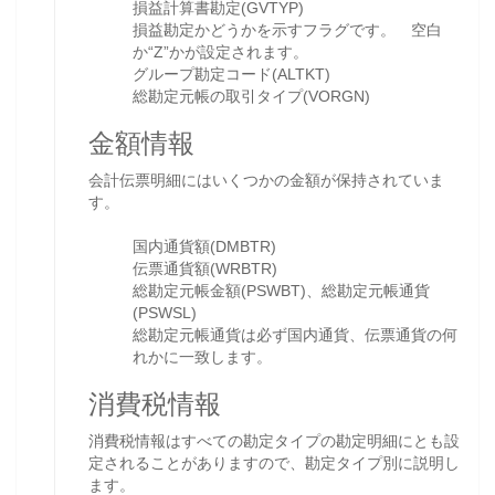
損益計算書勘定(GVTYP)
損益勘定かどうかを示すフラグです。 空白
か“Z”かが設定されます。
グループ勘定コード(ALTKT)
総勘定元帳の取引タイプ(VORGN)
金額情報
会計伝票明細にはいくつかの金額が保持されていま
す。
国内通貨額(DMBTR)
伝票通貨額(WRBTR)
総勘定元帳金額(PSWBT)、総勘定元帳通貨
(PSWSL)
総勘定元帳通貨は必ず国内通貨、伝票通貨の何
れかに一致します。
消費税情報
消費税情報はすべての勘定タイプの勘定明細にとも設
定されることがありますので、勘定タイプ別に説明し
ます。