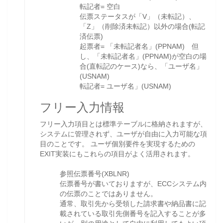
転記者= 空白
伝票ステータスが「V」（未転記）、
「Z」（削除済未転記）以外の場合(転記
済伝票)
起票者= 「未転記者名」(PPNAM) 但
し、「未転記者名」(PPNAM)が空白の場
合(直転記のケース)なら、「ユーザ名」
(USNAM)
転記者= ユーザ名」(USNAM)
フリー入力情報
フリー入力項目とは標準テーブルに格納されますが、
システムに管理されず、ユーザが自由に入力可能な項
目のことです。 ユーザ個別要件を実現するための
EXIT実装にもこれらの項目がよく活用されます。
参照伝票番号(XBLNR)
伝票番号が書いておりますが、ECCシステム内
の伝票のことではありません。
通常、取引先から受領した請求書や納品書に記
載されている取引先側番号を記入することが多