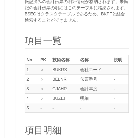
転記済みの会計伝票の明細情報が格納されます。未転
記の会計伝票の明細はこのテーブルに格納されます。
BSEGはクラスタテーブルであるため、BKPFと結合
検索することができません。
項目一覧
No.
PK
技術名称
名称
説明
1
○
BUKRS
会社コード
-
2
○
BELNR
伝票番号
-
3
○
GJAHR
会計年度
-
4
○
BUZEI
明細
-
5
-
-
-
-
項目明細