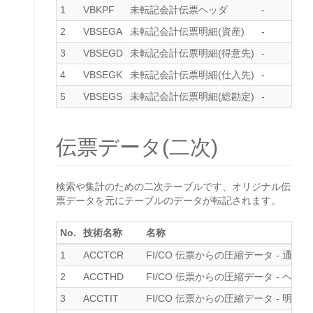
1
VBKPF
未転記会計伝票ヘッダ
-
2
VBSEGA
未転記会計伝票明細(資産)
-
3
VBSEGD
未転記会計伝票明細(得意先)
-
4
VBSEGK
未転記会計伝票明細(仕入先)
-
5
VBSEGS
未転記会計伝票明細(総勘定)
-
伝票データ(二次)
検索や集計のための二次テーブルです、オリジナル伝
票データを元にテーブルのデータが転記されます。
No.
技術名称
名称
1
ACCTCR
FI/CO 伝票からの圧縮データ - 通貨
2
ACCTHD
FI/CO 伝票からの圧縮データ - ヘッダ
3
ACCTIT
FI/CO 伝票からの圧縮データ - 明細