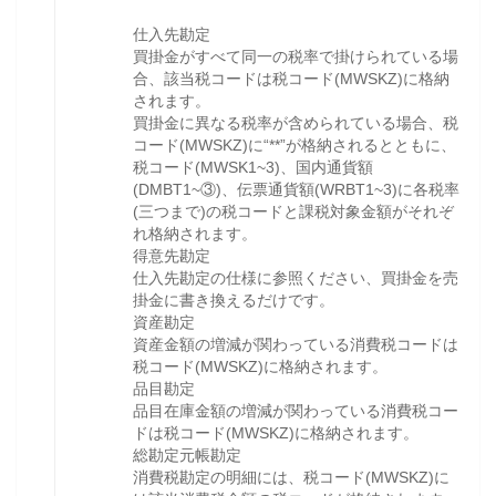
仕入先勘定
買掛金がすべて同一の税率で掛けられている場
合、該当税コードは税コード(MWSKZ)に格納
されます。
買掛金に異なる税率が含められている場合、税
コード(MWSKZ)に“**”が格納されるとともに、
税コード(MWSK1~3)、国内通貨額
(DMBT1~③)、伝票通貨額(WRBT1~3)に各税率
(三つまで)の税コードと課税対象金額がそれぞ
れ格納されます。
得意先勘定
仕入先勘定の仕様に参照ください、買掛金を売
掛金に書き換えるだけです。
資産勘定
資産金額の増減が関わっている消費税コードは
税コード(MWSKZ)に格納されます。
品目勘定
品目在庫金額の増減が関わっている消費税コー
ドは税コード(MWSKZ)に格納されます。
総勘定元帳勘定
消費税勘定の明細には、税コード(MWSKZ)に