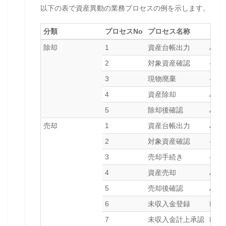
以下の表で資産異動の業務プロセスの例を示します。
分類
プロセスNo
プロセス名称
トラ
除却
1
資産台帳出力
AR0
2
対象資産確認
-
3
現物廃棄
-
4
資産除却
ABA
5
除却後確認
AR0
売却
1
資産台帳出力
AR0
2
対象資産確認
-
3
売却手続き
-
4
資産売却
ABA
5
売却後確認
AR0
6
未収入金登録
FV5
7
未収入金計上承認
FBV