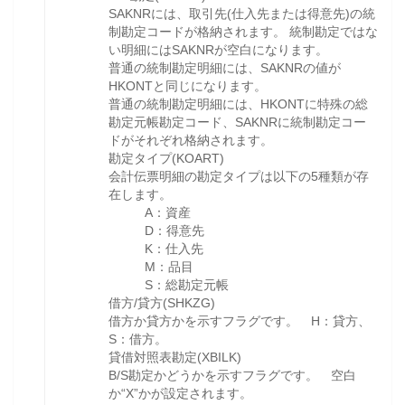
SAKNRには、取引先(仕入先または得意先)の統
制勘定コードが格納されます。 統制勘定ではな
い明細にはSAKNRが空白になります。
普通の統制勘定明細には、SAKNRの値が
HKONTと同じになります。
普通の統制勘定明細には、HKONTに特殊の総
勘定元帳勘定コード、SAKNRに統制勘定コー
ドがそれぞれ格納されます。
勘定タイプ(KOART)
会計伝票明細の勘定タイプは以下の5種類が存
在します。
A：資産
D：得意先
K：仕入先
M：品目
S：総勘定元帳
借方/貸方(SHKZG)
借方か貸方かを示すフラグです。 H：貸方、
S：借方。
貸借対照表勘定(XBILK)
B/S勘定かどうかを示すフラグです。 空白
か“X”かが設定されます。