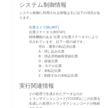
システム制御情報
システム制御に利用される情報は主に以下の項目があ
ります。
伝票タイプ(BLART)
伝票ステータス(BSTAT)
特殊機能のある 伝票 が伝票ステータスにより
示されています。以下一部の値です。
空白：通常の転記済伝票
A：消し込み伝票
B：消込済明細再登録伝票
D：繰返伝票
M：モデル伝票
V：未転記伝票
Z：削除ずみの未転記伝票
実行関連情報
どの処理で生成されたデータなのか
トランザクションコード(TCODE)にこの伝票を
生成した処理のトランザクションコードが格納