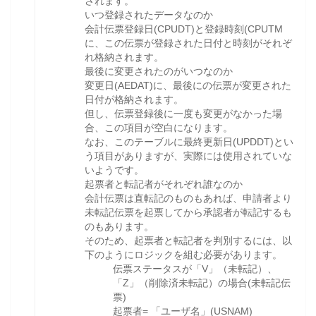
されます。
いつ登録されたデータなのか
会計伝票登録日(CPUDT)と登録時刻(CPUTM
に、この伝票が登録された日付と時刻がそれぞ
れ格納されます。
最後に変更されたのがいつなのか
変更日(AEDAT)に、最後にの伝票が変更された
日付が格納されます。
但し、伝票登録後に一度も変更がなかった場
合、この項目が空白になります。
なお、このテーブルに最終更新日(UPDDT)とい
う項目がありますが、実際には使用されていな
いようです。
起票者と転記者がそれぞれ誰なのか
会計伝票は直転記のものもあれば、申請者より
未転記伝票を起票してから承認者が転記するも
のもあります。
そのため、起票者と転記者を判別するには、以
下のようにロジックを組む必要があります。
伝票ステータスが「V」（未転記）、
「Z」（削除済未転記）の場合(未転記伝
票)
起票者= 「ユーザ名」(USNAM)