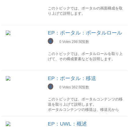
ます。 ポータルのほか、以下の機能も統合
このトピックでは、ポータルの画面構成を取
されておます。
り上げて説明します。
ナレッジマネジメント
概要
さまざまなデータソースの非構造化情報にロ
ポータルとは、以下の図で赤い枠線が示した
ールベースでアクセスすることができます。
EP：ポータル：ポータルロール
通り、表示されているコンテンツおよびその
コラボレーション
レイアウトを含むポータル画面全体のことで
峯
社内の同僚や他の従業員との通信/連絡およ
0
Votes
298
閲覧数
す。
び連携に役立つサービスを提供します。ガイ
ドプロシージャ
このトピックでは、ポータルロールを取り上
複数のバックエンドシステムへのアクセスを
げて、その構成要素などを説明します。
レイアウト
伴うプロセスをモデリングし、管理するため
のフレームワークです。実現アーキテクチャ
概述
ポータル画面全体は以下の図で示されるよう
ポータルロールは、コンテンツをどのように
に、大きく分けると、ヘッダエリア/ページ
EP：ポータル：移送
利用タイプ
グループ化するか、コンテンツを SAP
タイトルバー/ナビゲーションパネル/コンテ
ポータル機能を利用するためにNetweaverか
NetWeaver Portalにどのように表示するかが
峯
0
Votes
362
閲覧数
ンツエリアの四つのエリアから構成されま
ら用意された利用タイプはEP(エンタープラ
定義されます。
す。
イズポータル)です。
ユーザ、またはグループをポータルロールに
EPの一部基本機能を抜き出してEPC(EPコ
このトピックでは、ポータルコンテンツの移
割り当てることによって、ユーザまたはグル
各エリアトップヘッダ
ア)という利用タイプとしても提供されてお
送を取り上げて説明します。
ープがどのコンテンツをポータルに表示する
トップヘッダエリアは、主にシステムの各ペ
ります。EPCはEP利用の前提条件になりま
ポータルコンテンツの移送は、移送元から
かを定義します。割当時、ロール割当ユーザ
ージに不変なヘッダ内容が表示されます。例
す。
EXPORT⇒Exportファイルを移送先にインポ
権限のチェックが行われ、ロールを割り当て
えば、会社のロゴやシステムの名前、検索の
ートの順に行います。
るための適切な権限を保有しているかどうか
EP：UWL：概述
ツールボックスなどはよくこのエリアに含め
機能構成
が確認されます。