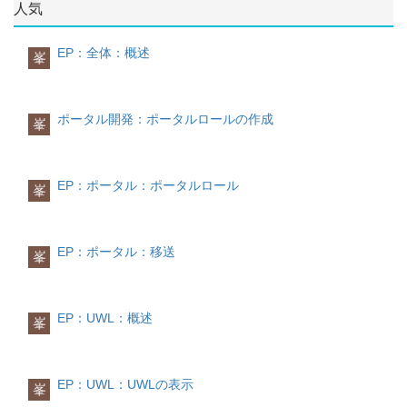
あれば、キャッシュの内容をそのまま取得し
人気
ItemCollection items =
す、ワークセットは階層構造を取れますの
をそれぞれiViewとして作成しておきます。
ロールの名前、IDなどの属性を入力します。
て表示し、キャッシュの内容が20秒前に取得
result.getItems();
で、必要に応じて中にフォルダを作成するこ
されたものでれば、キャッシュを更新させて
3.ロールの作成を完了
Item item = null;
とができます。
からキャッシュの内容を取得して表示すると
EP：全体：概述
峯
for (int i = 0; i < items.size(); i++) {
いういみです。
ポータルロールの編集4.ロールを編集
item = items.get(i);
0に設定しておけば、キャッシュを更新させ
5.ワークセットをロールに追加
// item.getSubject() can give you
て常に最新のものを取得して表示することに
6.ワークセットの編集を完了
対象のワークセットをロールにコピーしま
Task's Subject string
なります。パラメータ:Wait duration before
ポータル開発：ポータルロールの作成
峯
す。ロールは階層構造をもてるため、なかに
//
calling providers on loading preview
その他
自由にサブフォルダを作成することができま
item.getAttribute("taskId").getStringValue()
アイテムの詳細画面の表示
もう一つのワークセットを作成しておきま
す。
gives you taskId
す。
// (a check for null should be added
1.ログオン直後のUWL表示
EP：ポータル：ポータルロール
峯
also to avoid NullPointerException).
ログオン時に、UWLキャッシュ更新がリクエ
6.もう一つのワークセットを追加しておく
Map params = new HashMap();
ストされますが、UWLキャッシュ更新の完了
params.put("taskId",
7.EntryPointをTrueにしておく
を待たずに、当時のキャッシュ内容を画面に
item.getExternalId());
表示して、「更新を待っています」というメ
EP：ポータル：移送
ポータルロールの割当
峯
String executionURL =
ッセージを出力します。
テストのため、上記に作製したロールを
WDURLGenerator.getApplicationURL("
sap.com/
(レスポンス性を向上するための措置)
Administratorに割り当てておきます。
"ATaskExecution", params);
下記の画面で設定された値(デフォルト値：
//TODO Add code send mail which
20秒)が経過した後に、再度キャッシュの内
EP：UWL：概述
峯
contains above URL.
ポータルロールの表示
容を取りなおして表示します。(その時点で
}
Administratorでログインして、割り当てられ
もUWLキャッシュ更新が完了していない場
} catch (UWLException e) {
たロールの表示を確認します。
合、画面上に処理中アニメを表示して画面操
e.printStackTrace();
作不可にします。）
EP：UWL：UWLの表示
峯
} catch (NamingException e) {
この設定値が0と変更されれば、ログオン直
e.printStackTrace();