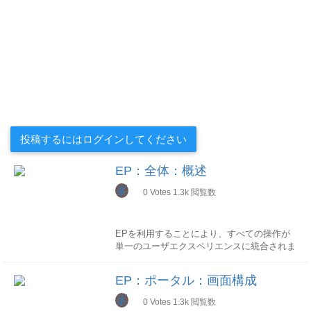
投稿するにはログインしてください
EP：全体：概述
峯
0
Votes
1.3k
閲覧数
EPを利用することにより、すべての操作が
単一のユーザエクスペリエンスに統合されま
す。
EP：ポータル：画面構成
コンセプト
EP(Enterprise Portal)はSAP NetWeaver
峯
0
Votes
1.3k
閲覧数
PlatformのWEBフロントエンドとして機能し