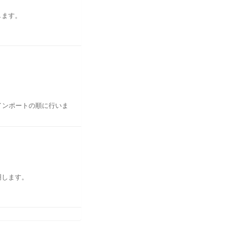
);
れます。
します。
クアンドのBPMシステム
リフレッシュによる更新
新がリクエストされます
フォルトは5分)
にインポートの順に行いま
TaskExecution", params);
プリをそれぞれiView
加され、バックグラウンド
アイテムを選択したり、ソート
すので、必要に応じて中に
デフォルトで10分間隔で
エクスポート)
期間が切れましたら、更新さ
明します。
ィルタリングしたりした