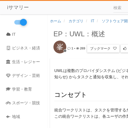
iサマリー
ホーム
カテゴリ
IT
ソフトウェア開
EP：UWL：概述
IT
峯
ビジネス・経済
ブックマーク
1
•
269
生活・レジャー
UWLは複数のプロバイダシステム (ビ
デザイン・芸術
知らせ) からタスクと通知を収集し、そ
学習・教育
コンセプト
スポーツ・競技
統合ワークリストは、タスクを管理する
この統合ワークリストは、各ユーザの作
地域