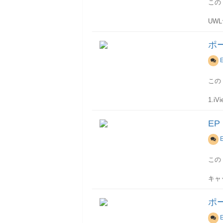
社内
この
例では
プロ
特定
UWLサ
4.
ワー
WDPo
例では
示す
Port
ポー
標準の
serv
5.
して
Prop
"com
コン
ユー
Init
この
gen
uwlSe
sup
6.i
} ワー
1.i
Ro
try {
コン
// 
IUWL
EP
2.i
// d
プレ
例では
fina
// 
UWL
この
// f
3.
IUse
ポー
キャ
uwl
こと
UW
uwlC
// b
ポ
シス
uwlS
4.
キャ
uwlC
対象