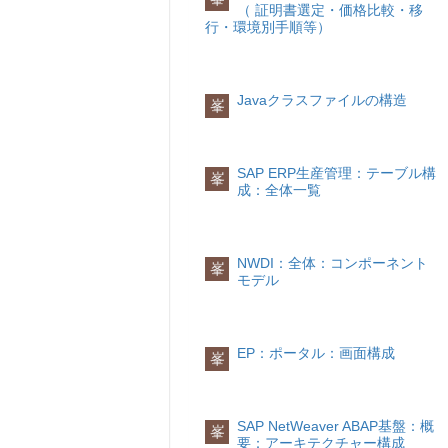
（ 証明書選定・価格比較・移
行・環境別手順等）
Javaクラスファイルの構造
峯
SAP ERP生産管理：テーブル構
峯
成：全体一覧
NWDI：全体：コンポーネント
峯
モデル
EP：ポータル：画面構成
峯
SAP NetWeaver ABAP基盤：概
峯
要：アーキテクチャー構成