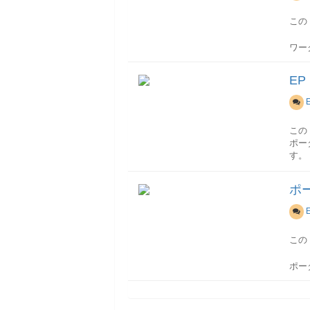
IUWL
「U
キャ
Quer
この
Item
UW
Ite
ワー
4.i
for 
コン
iV
ite
キャ
E
// i
以下
2.
// i
と同
ワー
5.i
// (
ユー
Map
ユー
3.
para
UW
この
Str
また
ポー
ワー
WDUR
す。
6.
//TO
「U
ユー
5.
とし
でU
移送
ポ
ペー
} ca
した
ポー
フォ
e.p
Re
①移
} ca
れま
②移
e.p
③エ
この
6.
UW
}
統合
手順
ポー
その
コン
もう
一定
統合
2.
ユー