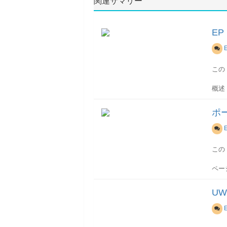
関連サマリー
E
この
概述
ポー
のよ
ポ
ユー
テン
ルを
この
ポー
限の
ペー
コン
構成
ポー
U
2.
ペー
ペー
レイ
3.