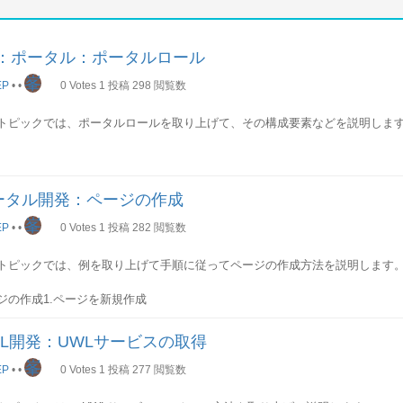
P：ポータル：ポータルロール
峯
EP
•
•
0
Votes
1
投稿
298
閲覧数
トピックでは、ポータルロールを取り上げて、その構成要素などを説明しま
タルロールは、コンテンツをどのようにグループ化するか、コンテンツを SAP NetW
うに表示するかが定義されます。
ータル開発：ページの作成
ザ、またはグループをポータルロールに割り当てることによって、ユーザま
ツをポータルに表示するかを定義します。割当時、ロール割当ユーザ権限の
峯
EP
•
•
0
Votes
1
投稿
282
閲覧数
割り当てるための適切な権限を保有しているかどうかが確認されます。
トピックでは、例を取り上げて手順に従ってページの作成方法を説明します
タルロールのほかにユーザマネジメントエンジン (UME) ロールがあります。
セットが定義されます。但しUMEロールはポータルの表示を制御することが
ジの作成1.ページを新規作成
テキストメニューで「New」-「Page」を選択
要素
タルロールの構成要素はおもに以下のようなものがあります。
WL開発：UWLサービスの取得
ページの属性を入力
峯
ジの名前、IDなどの属性を入力します。
EP
•
•
0
Votes
1
投稿
277
閲覧数
ジ:
アウトと割り当てられたiViewで構成されるiView のコンテナです。iView:
ページのテンプレートを選択