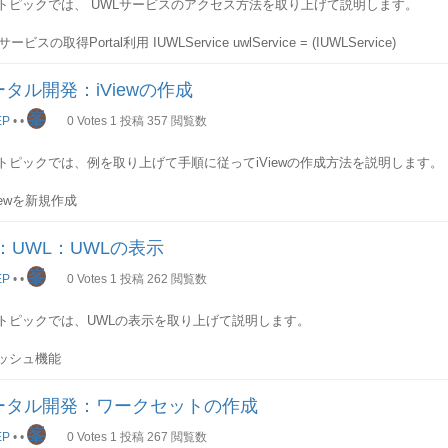
やインターネットのコンテンツソースからデータを取得し、ポータルのコン
トピックでは、 UWLサービスのアクセス方法を取り上げて説明します。
「WebDynpro Proxy Page」にします。
グラムです。ワークセット:
の活動分野に属するタスク、サービス、情報のコレクションです。メニュー:
ービスの取得Portal利用 IUWLService uwlService = (IUWLService)
ページのレイアウトを選択
クセットとメニューの組み合わせを作成し、ロールに紐付けることでユーザ
rtalUtils.getServiceReference(IUWLService.ALIAS_KEY);
「T-Layout」にします。
ることが可能です。サンプル
alRuntime.getRuntimeResources().getService(IUWLService.ALIAS_KEY); J
タル開発：iViewの作成
general/eu_role、super_admin/super_admin_roleとカスタマ作成のR
ice private IUWLService findService() throws NamingException { Properti
ページの作成を完了
取り上げて、ポータルの表示を示します。
erties(); env.put(InitialContext.INITIAL_CONTEXT_FACTORY,
峯
EP
•
•
0
Votes
1
投稿
357
閲覧数
.sapportals.portal.prt.registry.PortalRegistryFactory"); // create initia
テンツの編集5.ページのコンテンツを編集
ザノポータル表示
ialContext ctx = new InitialContext(env); // retrieve UWL servic
トピックでは、例を取り上げて手順に従ってiViewの作成方法を説明します。
eral/eu_roleのコンテンツ定義
rvice = (IUWLService) ctx.lookup("/broker/services/" + IUWLService.ALIAS_
er_admin/super_admin_roleのコンテンツ定義
Viewをページにコピー
クアイテムの走査 public void retriveItems() {
Viewを新規作成
leT1のコンテンツ定義
テキストメニューで「New」-「iView」を選択
look up UWL service
Service uwlService = findService();
：UWL：UWLの表示
Viewの作成方法を選択
efine session timeout period
ビュー
峯
「Web Dynpro Java Applicaiton」から作成するようにします。
l int sessionIdleTimeout = 60;
EP
•
•
0
Votes
1
投稿
262
閲覧数
create context
Context uwlContext = new UWLContext();
トピックでは、UWLの表示を取り上げて説明します。
ind logged in user.
アプリケーションサーバを指定
r user = //TODO Get the user for whom the items are to be retrieved.
タルが動くアプリケーションサーバと別のアプリケーションサーバ上のアプ
ッシュ機能
Context.setUser(user);
も可能ですが、例では「Local」にします。
Lは、通常キャッシュを使用し、キャッシュで保存されているアイテムが表示
ontext.setLocale(Locale.getDefault());
egin session IUWLSession uwlSession;
ータル開発：ワークセットの作成
テムイメージ
ession = uwlService.beginSession(uwlContext, sessionIdleTimeout);
アプリケーションを指定
峯
ッシュを使用したUWL表示のシステムイメージを下記の図で示します。
EP
•
•
0
Votes
1
投稿
267
閲覧数
ontext.setSession(uwlSession);
のWeb Dynpro Javaアプリケーションを選択します。例では統合ワークリ