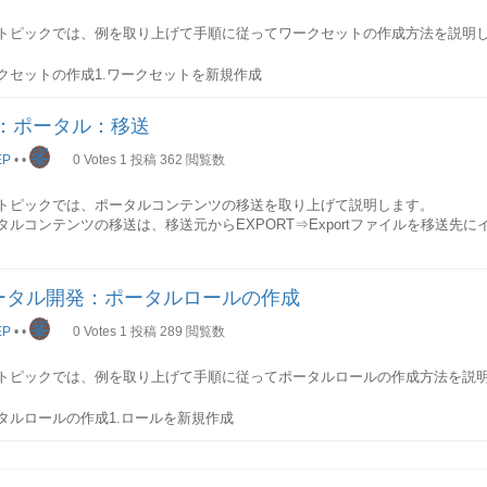
ItemManager itemManager = uwlService.getItemManager(uwlContext
WL」を指定します。
ッシュされたアイテムは、UWL稼働サーバのローカルデータベースに保存さ
yResult result = itemManager.getItems(uwlContext, null, null);
トピックでは、例を取り上げて手順に従ってワークセットの作成方法を説明
Collection items = result.getItems();
Lキャッシュの更新
m item = null;
クセットの作成1.ワークセットを新規作成
Viewの属性を入力
(int i = 0; i < items.size(); i++) {
テキストメニューで「New」-「Workset」を選択
iewの名前、IDなどの属性を入力します。
m = items.get(i);
ッシュ更新タイマによる自動更新
P：ポータル：移送
tem.getSubject() can give you Task's Subject string
の図で示されたように、いまの設定では、60秒単位でUWLキャッシュがバッ
ワークセットの属性を入力
tem.getAttribute("taskId").getStringValue() gives you taskId
期化を取っております。ログオン処理による更新
峯
クセットの名前、IDなどの属性を入力します。
EP
•
•
0
Votes
1
投稿
362
閲覧数
Viewの作成を完了
a check for null should be added also to avoid NullPointerException).
ザがログオンしたときに、UWLキャッシュの更新がリクエストされます 画面
 params = new HashMap();
ザが画面でリフレッシュリンクをクリックしたときに、UWLキャッシュの更
ワークセットの作成を完了
ms.put("taskId", item.getExternalId());
Lキャッシュには有効期間があり、有効期間が切れましたら、更新されます。(デ
トピックでは、ポータルコンテンツの移送を取り上げて説明します。
ing executionURL =
UWLキャッシュは下記の場合も更新されます。
タルコンテンツの移送は、移送元からEXPORT⇒Exportファイルを移送先
クセットの編集4.ワークセットを編集
LGenerator.getApplicationURL("
sap.com/tc~bpem~wdui~taskinstance
", "A
その他のiViewを作成しておく
DO Add code send mail which contains above URL.
WL」のほかに、統合ワークリストの個人表示設定画面とユーザ情報表示画面のア
ザがポータルにログオンしたら、ログオンされたユーザはDeltaプールに追
ページをワークセットに追加
}
て作成しておきます。
WL Cacheを更新します。(デフォルトは1分)UWLのWebDynpro UIから
元からEXPORT
概述
ータル開発：ポータルロールの作成
ジやiViewをワークセットに追加します、ワークセットは階層構造を取れま
tch (UWLException e) {
りした場合、Cacheの有効期間が切れましたら、更新されます。UWLのUIは
タル管理画面→システム管理タブ→移送→ナビゲーション(移送パッケージ→
ルダを作成することができます。
rintStackTrace();
freshされ、UWLのUIはCacheからアイテムを再度ロードし、Cacheの有効
送パッケージを新規作成
峯
EP
•
•
0
Votes
1
投稿
289
閲覧数
tch (NamingException e) {
す。手動的にUWLを更新する際アプリレベルのキャッシュ
送パッケージに全オブジェクトを追加、エクスポート
rintStackTrace();
クスポートファイルをダウンロード
トピックでは、例を取り上げて手順に従ってポータルロールの作成方法を説
}
ワークセットの編集を完了
L表示
ワークリストは以下のタイミングで再表示処理が行われます。
の詳細
タルロールの作成1.ロールを新規作成
他
テキストメニューで「New」-「Role」を選択
一つのワークセットを作成しておきます。
間隔で自動的に再表示
ワークリストのUIは一定間隔で自動的にRefreshされます。
ロールの属性を入力
ザがリフレッシュリンクを押下した時ユーザがアイテムをソートしたり、フ