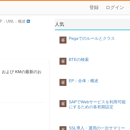
登録
ログイン
EP：UWL：概述
人気
Pegaでのルールとクラス
峯
BTEの検索
峯
および KMの最新のお
EP：全体：概述
峯
SAPでWebサービスを利用可能
峯
にするための各初期設定
SSL導入・運用の一次サマリー
峯