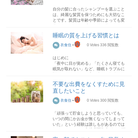
った肉ということになります。
方を変えてしまうと味や食感が落ちてし
自分の髪に合ったシャンプーを選ぶこと
まう可能性があります。
トレーを傾け、水分が出ていないか確認
は、綺麗な髪質を保つためにも大切なこ
してから買いましょう。
とです。髪質は年齢や季節によっても変
野菜の切り方のコツ柔らかい野菜
化するため、その時々で使い分けること
柔らかい野菜を切るときは、包丁を手前
は、自身の髪をより良い状態に保つこと
牛肉 色
に引くようにして切るのが基本です。手
睡眠の質を上げる習慣とは
につながります。
明るく鮮やかな赤色で、表面に艶のあ
前に引くことで力を入れずに切ることが
るものが新鮮な牛肉です。
W
でき、野菜の繊維を壊さずに済みます。
衣食住
•
0
Votes
336
閲覧数
シャンプーの役割
逆に黒っぽく変色し、乾いたようなも
硬い野菜
はじめに
のは古い肉ですので避けるのが無難で
硬い野菜を切るときは、包丁を下に押す
「夜中に目が覚める」「たくさん寝ても
す。また、あまりに濃い赤は老いた牛、
シャンプーには洗浄作用以外にも、さま
ようにして切るのが基本です。力を入れ
眠気が取れない」など、睡眠トラブルに
もしくは健康でない牛です。こちらも注
ざまな役割があります。
ることで、繊維を断ち切りやすくしま
悩んでいませんか？実は少しの行動で、
意してください。
す。
睡眠の質は簡単に改善できるのです！今
毛穴や毛髪の汚れを取り除く栄養を補給
不要な出費をなくすために見
回は睡眠の質を上げる習慣をご紹介しま
脂肪
するマッサージ効果により、血流を良く
切り方の基本10選
直したいこと
す。
網目状に細かい脂肪のあるものが柔ら
するリラックス効果により、ストレスを
基本的な切り方を覚えておけば、応用も
W
かくおいしい牛肉です。脂肪の色は白、
解消する
衣食住
•
0
Votes
300
閲覧数
しやすくなります。ここでは野菜の切り
体を温める
もしくは乳白色のものを選びましょう。
毎日欠かせないシャンプーですので、そ
方の基本を10種類紹介します。
牛肉のおいしさは脂に大きく左右されま
の選び方の重要性がわかります。
「頑張って貯金しようと思っていても、
すので、よく吟味してください。
輪切り
いつの間にかお金が無くなってしまって
体が冷えているとなかなか寝付けないた
シャンプーの種類
いた」という経験は誰しもがあるのでは
め、睡眠前に体を温めることが大切で
また鮮度のよい肉は赤身と脂肪の色の
ないでしょうか。
老後必要資金が2000万
す。体を温めるには、以下のような方法
違いがはっきりしています。古い肉はド
円柱状の野菜を端からワッカ状に切る
円
とも言われているこのご時世、計画的
があります。