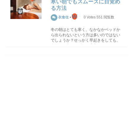
寒い朝でもスムーズに目覚め
リップが出て、脂肪を赤く染めてしまう
シャンプーには主に3つの種類がありま
料理によって厚みは異なりますが、ポイ
な貯蓄はどこの家庭でも必要になってい
ためです。
す。
る方法
ントは同じ厚さに切り揃えることです。
るため、家計の収支を見直したいと考え
ショウガなど体が温まる食材を夕飯に取
また、輪切りにした後に野菜の角を削い
ている人も多いでしょう。
り入れる
入浴時に38～40度のぬるま湯に
W
衣食住
•
0
Votes
551
閲覧数
豚肉 色
アミノ酸系シャンプー
で丸くしておく（面取り）と、煮崩れ防
20分ほどつかる
寝る直前に首元や手足首
新鮮なものはみずみずしく光沢があ
アミノ酸系洗浄成分が配合されたシャン
止にもつながります。
そこで今回は、不要な出費をなくすため
を温める
寝る前にストレッチをする
マッ
り、少し灰色がかった淡いピンク色をし
プーです。低刺激なシャンプーのため、
冬の朝はとても寒く、なかなかベッドか
に見直したいことについて紹介していき
サージをする
ています。古くなると白→灰色と色が変
肌が弱い人でもある程度は肌荒れするこ
ら出られないという方は多いのではない
半月切り
ます。
化していきます。ピンクの綺麗なものを
となく使うことができます。また、汚れ
でしょうか？せっかく早起きをしても、
選びましょう。
はしっかりと洗浄してくれますが、必要
布団から出られずに二度寝してしまうこ
光熱費
寝る前に頭と体をほぐすマッサージを少
な潤い成分はキープした状態で仕上がり
ともありますよね。そこで今回は、寒い
円柱状の野菜を縦半分に切る端から半月
し取り入れるだけでも睡眠の質は上がり
部位によって色味は異なりますが、同
ます。
朝でもスムーズに目覚める方法を紹介し
状に切る
ます。マッサージは、以下のような方法
じ部位を比較したときに赤みの強いもの
ていきます！
切り幅は料理に合わせて変えましょう。
電力プランを見直す
があります。
と色の暗いものは固いことがあります。
デメリットは他のシャンプーよりも高単
サラダなど生で食べるときは薄切り、煮
電力の自由化により、個人個人が自由に
注意しましょう。
価なことが多く、一般家庭用としては少
事前対策編
物や炒め物として食べるときは厚切りに
電力会社を選ぶことができるようになり
胡坐をかいた状態で両手を組み、息を吸
し高級な点です。なお、サロンで使用さ
するのがポイントです。
ました。「ソフトバンクでんき」「楽天
いながら両手を前に伸ばし、息を吐きな
脂肪
れているシャンプーの多くはアミノ酸系
でんき」など最近ではあらゆる企業が電
がら背中を丸める。息を吐ききったら上
新鮮な豚肉の脂肪は白です。古いもの
シャンプーです。
普段から規則正しい生活を心がける
いちょう切り
力プランを提供しています。家庭によっ
体を戻す。（5セット）
正座をした状態で
は黄色になります。また牛肉と同様、赤
朝すっきりと目が覚めるためには、体内
て毎月の電力使用量や使用する時間帯な
額を床につけ、息を吐きながらお尻を持
みと脂肪の色の違いがはっきりしている
【アミノ酸系シャンプーがおすすめの
時計を整えておく必要があります。規則
ども異なるため、自身の家庭にあった電
ち上げる。息を吸ってお尻を下げる。（5
ものが新鮮でおいしい肉です。
人】
正しい食生活を心がけ、決まった時間に
力プランを検討することは、不要な支出
円柱状の野菜を縦半分に切るさらに縦半
セット）
考えることをやめる
就寝し起床するようにしましょう。体内
を減らすことにつながります。
分に切る端からいちょう形になるように
鶏肉 色
頭皮や髪の乾燥に悩んでいる方肌が弱い
リズムが整ってくると、自然と朝もすっ
切る
透明感のある綺麗なピンク色をしたも
方高級アルコール系シャンプー
きりと目覚めるものです。
火の通りが均等になるように、厚さは全
さらに、ガスやネットとセットで契約す
人は何か悩みがあったり、考え事をして
のが新鮮な鶏肉です。逆に暗い赤や白っ
高級アルコール系成分が配合されたシャ
て揃えて切るようにしましょう。
ると割引がある場合もあるため、できる
いるとなかなか眠れないものです。夜は
ぽくなっているものは鮮度が落ちていま
ンプーです。洗浄力が高く、高アルコー
眠る前に体を温める