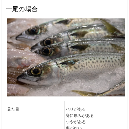
一尾の場合
見た目
ハリがある
身に厚みがある
つやがある
傷がない