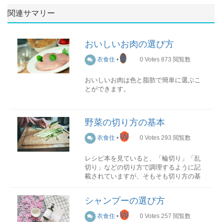
関連サマリー
おいしいお肉の選び方
A
衣食住
•
0
Votes
873
閲覧数
おいしいお肉は色と脂肪で簡単に選ぶこ
とができます。
このトピックでは基本的な牛肉・豚肉・
鶏肉の選び方をお伝えします。
野菜の切り方の基本
W
衣食住
•
0
Votes
293
閲覧数
共通事項：ドリップの出たものは避ける
レシピ本を見ていると、「輪切り」「乱
ドリップとは肉を長時間保存した際に出
切り」などの切り方で調理するように記
る赤い汁です。これは肉の水分、タンパ
載されていますが、そもそも切り方の基
ク質、そしてうまみ成分が含まれたもの
本がわからないという経験は誰しもある
です。
かと思います。しかし切り方がわからな
シャンプーの選び方
いからと言って、適当に切ってはいけま
つまりドリップが出ているものは、鮮度
せん。レシピにはそれぞれの料理に適し
W
衣食住
•
0
Votes
257
閲覧数
が落ち、栄養素と水分が流れ出ててしま
た切り方が紹介されていますので、切り