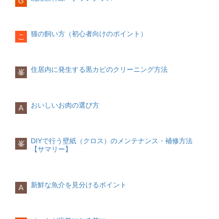
G
ることも不要な支出を減らす方法の一つ
体を温めるために、布団の中で軽く運動
たり、スマホのブルーライトで目が疲れ
厚さで板状に切る縦に幅1~2mmに切る
です。
するのも一つです。簡単に体を伸ばして
頭皮のベタつきが気になっている方しっ
て熟睡できなかったりと、スマホによる
さっと火を通したい場合は1~2mm幅に、
ストレッチをしたり、両手を合わせて押
かりと汚れを落としたい方シャンプーを
睡眠トラブルも多いと言われています。
できるだけ野菜の存在感を出したい場合
し合う等尺性運動などもおすすめです。
選ぶときのポイント
サブスクの見直し
猫の飼い方（初心者向けのポイント）
スマホによる睡眠トラブルを減らすた
は4~5mm幅に切るのがポイントです。
こ
軽い運動を取り入れることで、基礎代謝
サブスクの中には、初月だけ無料で使用
め、以下のような対策もとっておきまし
もアップします。
可能なサービスが多くあります。しか
ょう。
さいの目切り
し、登録したことを忘れてしまい、翌月
シャンプーを選ぶ時は、自身がどんな悩
から利用料が請求されていたということ
白湯を飲む
みを解決したいかを考えましょう。例え
住居内に発生する黒カビのクリーニング方法
スマホのブルーライト軽減フィルターを
峯
も少なくないのではないでしょうか。不
冷えは体の内側からくるものです。朝起
ば、「癖毛を改善したい」「パサパサし
使う
スマホのおやすみモードを活用する
野菜を長さ5センチ幅に切る端から1cmの
要なサブスクに登録していないか、また
きてすぐに白湯を飲むことで、体が内側
た髪の毛に潤いが欲しい」など、シャン
おわりに
厚さで板状に切る縦に1cm幅に切る横に
使用頻度の低いものは解約するなど、一
からぽかぽかとし、体温を上げる手助け
プーを使った後にどんな状態になりたい
少しの心がけで睡眠の質は驚くほど変わ
も同様に1cm幅に切る
度見直してみましょう。
をしてくれます。
かを想像すると良いです。
おいしいお肉の選び方
るものです。質の良い睡眠は健康的な体
A
潰れやすいトマトなどの食材をさいの目
作りにもつながりますし、物事の生産性
切りにする場合は、切れ味の良い包丁を
交通費
スムーズな目覚めを助けるアイテム編
また、自身の髪質や肌質に合ったシャン
もアップするなど良いこと尽くしです。
使うことで野菜が潰れてしまうことを防
プーを探すことが難しい場合は、行きつ
睡眠トラブルを抱えている方は、今日か
ぎます。
けの美容院で美容師さんにおすすめのシ
DIYで行う壁紙（クロス）のメンテナンス・補修方法
らぜひ実践してみてくださいね。
峯
ャンプーを確認するのも一つです。
移動の際はICカードを使う
スマートリモコン
【サマリー】
くし形切り
ICカードを使用することで、電車に乗る
室内の温湿度を計測し、設定している温
だけでポイントがたまったり、割引が適
湿度よりも高くなったら（低くなった
用されるような場合があります。これま
ら）エアコンのスイッチを自動的にオン
で切符を購入していた人は、ICカードの
にしてくれるアイテムです。室温を常に
新鮮な魚介を見分けるポイント
A
球状の野菜を縦半分に切る6~8等分に放
利用に切り替えることで電車代の節約が
快適な状態に保ってくれるため、「朝寒
射状に切る
できる可能性があります。
くて起きれない」という方におすすめで
平な面を下にしてから放射状に切ると、
す。
安定して綺麗に切ることがでいます。料