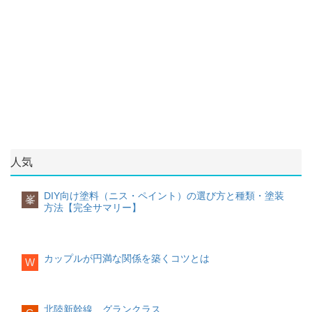
だけ家庭で使用する光熱費等の会社は統
できるだけ考えることをやめて、心身と
す。
ル系シャンプーで洗うと爽快感が感じら
体が冷えていると、眠りが浅くなり、結
一することがおすすめです。
小口切り
もにリラックスできるように心がけまし
れます。
果的に朝の目覚めが悪くなります。その
ょう。とはいえ、考えることをやめるの
脂肪
ため就寝前にストレッチを取り入れた
水道代の節約にはシャワーヘッドの交換
は簡単ではありませんよね。そんな時は
豚肉とは逆に、鶏肉の脂肪(皮)の色は黄
デメリットはダメージの修復効果がない
り、半身浴をしたりとできるだけ体を温
がおすすめ
細長い棒状の野菜を端からワッカ状に切
下記を実践してみてください。
色いものが良いです。鮮度が落ちると白
点です。そのため、髪のダメージを気に
めることを心がけてみましょう。
実はシャワーにはかなりの水道代がかか
る
くなっていきます。また、皮表面の毛穴
している人には不向きです。
っていることをご存じでしょうか。その
包丁を少し内側に傾け、できるだけ薄く
夜は仕事や学校のことは考えない習慣を
はブツブツと立体感のあるものが新鮮な
起床時の対策編
ため、シャワーヘッドを交換して節水す
切ることで、まな板から野菜が転がって
作る
気になることや悩んでいることはと
鶏肉です。
【高級アルコール系シャンプーがおすす
ることができると、
年間約3万円以上の節
しまうことを防ぐことができます。
りあえずメモに残し、翌日に持ち越す
ど
めの人】
約ができる
と言われています。シャワー
うしても考え込みそうなときは、読書な
ヘッドはネット通販でも購入可能でどこ
起床前にエアコンをセット
乱切り
ど好きなことで気分転換をする
夜のルー
オイリー肌で、頭皮や髪のベタつきに悩
の家庭でも簡単に交換できますので、ぜ
起床の30分～1時間ほど前にエアコンが付
ティンを作る
んでいる方多汗症の方石けん系シャンプ
ひ検討してみてください。
くように予約しておくのがおすすめで
人気
ー
す。起床する頃には部屋の温度も暖かく
円柱状の野菜を90度ずつ回転させなが
石鹸系の洗浄成分が配合されたシャンプ
なり、布団から出るのがスムーズになり
固定費
ら、面部分を斜めに切る
寝る前のルーティンを作っておくと、
ーです。洗浄力は強めですが、頭皮や髪
ます。
にんじんのように太さが途中で変わる野
「これをすると眠りにつく」というリズ
DIY向け塗料（ニス・ペイント）の選び方と種類・塗装
峯
にも優しく、使い続けることで頭皮や髪
方法【完全サマリー】
菜は、太い部分は縦半分に切ってから乱
ムが自然とついてきます。寝る前のルー
を健康な状態に保つことができます。
起きたらまずカーテンを開ける
物件の見直し
切りをすることで、先端側と上側とでサ
ティンは以下のようなものが例としてあ
日の光を浴びることで、体は「朝だ！」
コロナウイルスが蔓延して以降、テレワ
イズを均等に保つことができます。
ります。
デメリットは、洗浄力が強いが故に、石
と自然と反応するようになります。寝る
ークが普及し、これまでのようにオフィ
けん系シャンプーの使用後は髪がきしつ
前にはカーテンを閉め、朝目が覚めた時
スに行く機会が少なくなった方も多いで
カップルが円満な関係を築くコツとは
短冊切り
読書をする
日記を書く
テレビを見る
スマ
W
いてしまう傾向にある点です。
にカーテンを開ける習慣をつけると、体
しょう。そうなるとオフィスに近い立地
ホの設定にも気を付ける
がすっきりと目覚めてくれるでしょう。
の良い場所でなくとも、住まいを探すこ
【石けん系シャンプーシャンプーがおす
とはできます。
都心よりも田舎のほうが
すめの人】
家賃は圧倒的に安い
布団の中で運動する
ため、物件を変更す
北陸新幹線 グランクラス
眠れそうな時にスマホの通知で目が覚め
野菜を長さ5センチ幅に切る端から1cmの