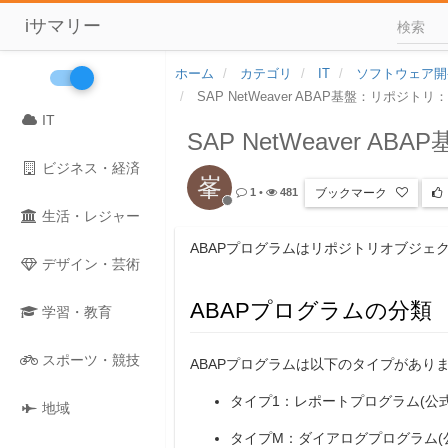
iサマリー
ホーム
カテゴリ
IT
ソフトウェア開
SAP NetWeaver ABAP基盤：リポジト
IT
SAP NetWeaver 
ビジネス・経済
峯
ブックマーク
1
•
481
生活・レジャー
ABAPプログラムはリポジトリオブジェ
デザイン・芸術
ABAPプログラムの分類
学習・教育
スポーツ・競技
ABAPプログラムは以下のタイプがあり
タイプ1：レポートプログラム(公
地域
タイプM：ダイアログプログラム(