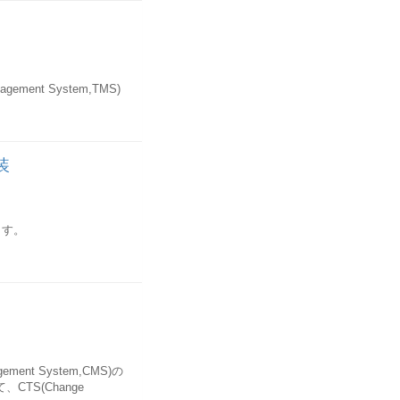
ニュー-3 SPLD出力デ
があります。
ーブル
スワード-3 USTYPユ
ement System,TMS)
ます。ユーザパラメータ
と、初期値が自動的に表
できます。 例として以
ァイル数-3 PROFSプ
装
構成されます。次にその
ID-3 PARVAパラメ
ます。
テムで構成されます。移送ドメ
から1つのシステムのみが
種類があります。
_<SID> (<SID>
が割り当てられた場合
は、１つ以上の移送グル
- AGR_FLAGSテーブ
に組み込む必要がありま
UTHORITY-CHECK
数権限プロファイルが割
ます。検索された権限の
FC 接続の設定など、移送ドメ
ment System,CMS)の
ステムをドメインコント
E属性タイプ-3
TS(Change