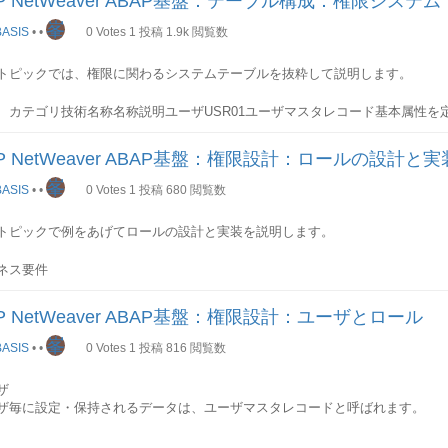
P NetWeaver ABAP基盤：テーブル構成：権限システム
峯
ASIS
•
•
0
Votes
1
投稿
1.9k
閲覧数
トピックでは、権限に関わるシステムテーブルを抜粋して説明します。
 カテゴリ技術名称名称説明ユーザUSR01ユーザマスタレコード基本属性を定
ータユーザログオンデータを定義USR03ユーザアドレスデータユーザアドレス
権限ユーザに割り当てられた権限プロファイル情報を格納USR05ユーザマスタ
P NetWeaver ABAP基盤：権限設計：ロールの設計と実
ータ値を格納USR21ユーザ名アドレスキーの割当ユーザのアドレスキー値を格
ス管理)ユーザの電話番号を格納ADR3FAX 番号 (アドレス管理)ユーザのFA
峯
ASIS
•
•
0
Votes
1
投稿
680
閲覧数
ルアドレスユーザの電子メールアドレスを格納ロールAGR_AGRS集合ロール
_DEFINEロール定義 -AGR_FLAGSロール属性-AGR_HIERロールメユー構造
トピックで例をあげてロールの設計と実装を説明します。
ル-AGR_1250ロール権限データ(ヘッダ)-AGR_1251ロール権限データ(項目値
データ(組織要素)-権限オブジェクトTOBC権限クラス権限クラスを定義TOB
ネス要件
ェクトと権限オブジェクトの項目構成を定義TACTZ権限オブジェクトごとの
ープ各会社が同じクライアントIDでSAPシステムを共有しています。
ジェクトごとの有効アクティビティ権限プロファイルUST10C複合権限プロ
ールを定義UST10S単一権限プロファイル権限プロファイルの権限名を定義US
P NetWeaver ABAP基盤：権限設計：ユーザとロール
ルの作成
限オブジェクト別に権限プロファイル毎の各権限項目値を格納権限(ユーザ)US
峯
ァイル-USR12ユーザマスタ権限値-USR16ユーザ権限用変数の値-権限(トラン
ASIS
•
•
0
Votes
1
投稿
816
閲覧数
クションコード権限の値SE93で照会・更新USOBTトランザクション>権限オブジ
ルの移送
・更新USOBXUSOBTのチェック用テーブル-USOBT_Cトランザクション>
ザ
USOBX_CUSOBT_Cのチェック用テーブル-詳細(ユーザ系)USR01テーブル
ザ毎に設定・保持されるデータは、ユーザマスタレコードと呼ばれます。
ザマスタレコード
ザの基本データ