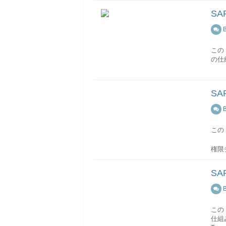
項目
ユー
SA
バイス
ユー
ア
B
姓・
項目
パス
ーザ
このト
ログ
ユー
の仕
ユー
示さ
項目
移送
下の
ロフ
以下
SA
ユー
BUK
この
B
会社
項目
構成
購買
ータ
プラ
この
定義
移送
設定
移送
権限
詳細(
イン
ユー
権限
ロ
移送
ユー
はド
SA
は、
プロ
ープ
項目
プロ
B
ル
ユー
す。
ロー
移送
ユー
に指
移送ド
このト
り当
いず
イン
項目
仕組