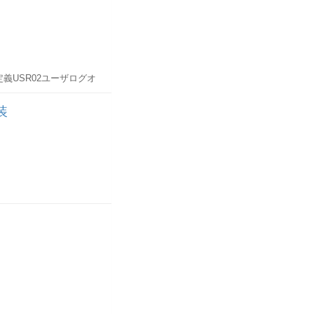
義USR02ユーザログオ
データを定義USR04ユ
パラメータIDユーザパ
装
納ADR2電話番号 (ア
X番号を格納ADR6電子
内のロール-
-AGR_1016ロールプロ
明細)-AGR_1252ロール
J権限オブジェクト権限オ
有効アクティビティ権限
ファイル含められている単
T12権限プロフィル権限
R10ユーザマスタ権限プ
ザクション)TSTCAトラ
ェクトSU22/SU24で
権限オブジェクト(カスタ