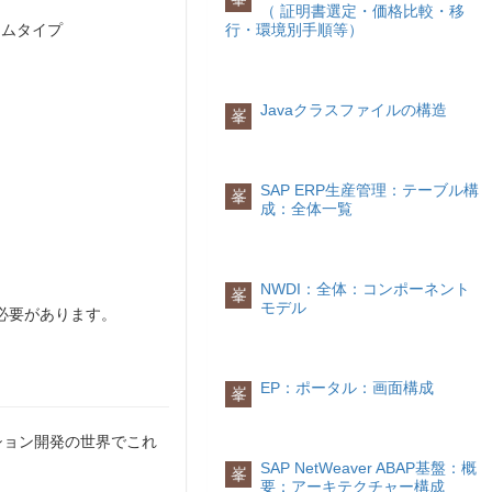
（ 証明書選定・価格比較・移
ラムタイプ
行・環境別手順等）
Javaクラスファイルの構造
峯
SAP ERP生産管理：テーブル構
峯
成：全体一覧
NWDI：全体：コンポーネント
峯
モデル
必要があります。
EP：ポータル：画面構成
峯
ション開発の世界でこれ
SAP NetWeaver ABAP基盤：概
峯
要：アーキテクチャー構成