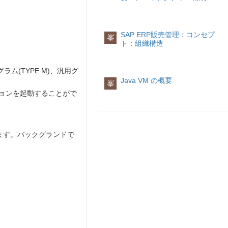
SAP ERP販売管理：コンセプ
峯
ト：組織構造
ム(TYPE M)、汎用グ
Java VM の概要
峯
ザクションを起動することがで
ります。バックグランドで