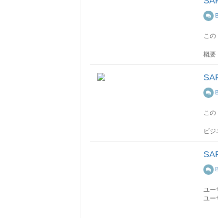
SA
B
この
概要
ンデ
ーザ
SA
ラメ
ドレ
B
メー
AGR
この
ファイ
権限
ビジ
ブジ
グル
オブ
一ロ
SA
ロー
値権
ロフ
B
ンザ
ロー
照会
ユー
マ)-
ユー
ユー
ユー