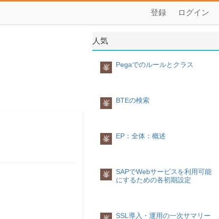
登録
ログイン
人気
Pegaでのルールとクラス
峯
BTEの検索
峯
EP：全体：概述
峯
SAPでWebサービスを利用可能
峯
にするための各初期設定
SSL導入・運用の一次サマリー
峯