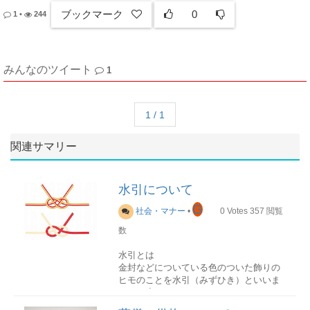
ブックマーク
0
1
•
244
みんなのツイート
1
1 / 1
関連サマリー
水引について
G
社会・マナー
•
0
Votes
357
閲覧
数
水引とは
金封などについている色のついた飾りの
ヒモのことを水引（みずひき）といいま
す。一度は目にしたことがあるでしょ
う。ヒモの色や本数・結び方は、意味が