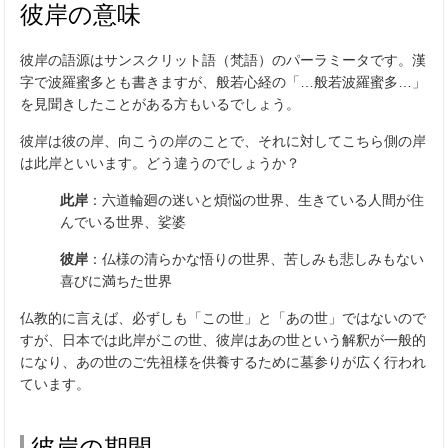
彼岸の意味
彼岸の語源はサンスクリット語（梵語）のパーラミータです。漢
字で波羅蜜多とも書きますが、般若心経の「…般若波羅蜜多…」
を見聞きしたことがある方もいるでしょう。
彼岸は彼の岸、向こうの岸のことで、それに対してこちら側の岸
は此岸といいます。どう違うのでしょうか？
此岸
：六道輪廻の迷いと煩悩の世界、生きている人間が住
んでいる世界、娑婆
彼岸
：仏様の清らかな悟りの世界、苦しみも悲しみもない
喜びに満ちた世界
仏教的に言えば、必ずしも「この世」と「あの世」ではないので
すが、日本では此岸がこの世、彼岸はあの世という解釈が一般的
になり、あの世のご先祖様を供養するために墓参りが広く行われ
ています。
彼岸の期間