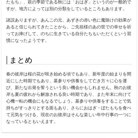
たもち」、萩の季節である秋には「おはぎ」というのが一般的で
すが、地方によっては別の分類をしているところもあります。
諸説ありますが、あんこの元、あずきの赤い色に魔除けの効果が
あると信じられてきたことから、ご先祖様のあの世での幸せを祈
ってお捧げして、のちに生きている自分たちもいただくという習
慣になったようです。
まとめ
春の彼岸は桜の花が咲き始める頃でもあり、新年度の始まりを間
近にした時期でもあり、墓参りや供養をして亡き方々に心を運
び、新たな出発を誓うという良い機会かもしれません。秋のお彼
岸も夏の疲れから解放される良い時期であり、また年末に向けて
心機一転の機会にもなるでしょう。墓参りや供養をすることで気
持ちがすっきりとする面もあり、さらにおはぎ・ぼたもちを食べ
て元気をつける、現在のお彼岸はそんな楽しい年中行事の一つに
なっているともいえます。