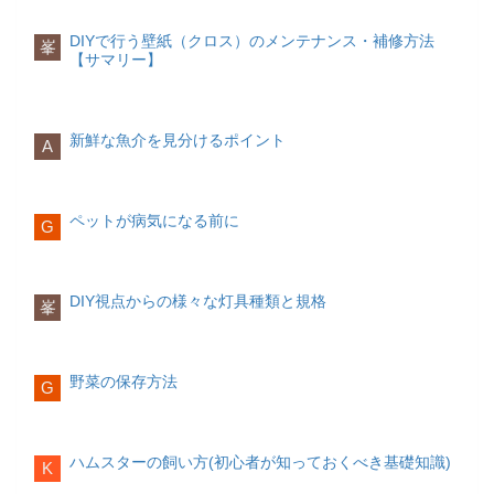
素直に言いたいことは言おう！
しれませんので、さりげなく適度に呼ぶ
い、ある程度の目安として知っておくこ
ようにしましょう。
招待状
とも大切です。時間があれば葬儀費用を
結婚指輪の形やデザインシンプルに
DIYで行う壁紙（クロス）のメンテナンス・補修方法
峯
招待状は手作りまたは既製品がありま
貯蓄しておきましょう。
結婚指輪は結婚後に日常的につけるもの
【サマリー】
相手に嫌われることが怖いため、自分の
質問するときはシンプルにわかりやくす
す。手作りの場合コストは抑えられます
なので、使いやすいデザインでカジュア
感情を押し殺して我慢してしまうことが
が、手間がかかります。最近では外注で
ルでシンプルなデザインがいいでしょ
ありませんか？しかし長く関係性が続い
安く招待状を手配してくれる会社もあり
う。高級レストランやフォーマルな場
ているカップルほど、自分の気持ちを正
ます。
相手に対して何かを尋ねたいとき、回り
所、もしくは子供の入学式などでは、婚
新鮮な魚介を見分けるポイント
直に相手にさらけ出しているのです。
A
くどい聞き方をしていませんか？「結局
約指輪を重ねてつければ特別な演出も可
引き出物、プチギフト
何が聞きたいの？」と思われてしまって
能です。
我慢すればするほど自分自身を苦しめて
引き出物やプチギフトを用意しましょ
いるかもしれません。
しまい、次第に相手との関係性にも疲れ
う。式場で手配ができる場合がほとんど
円は永遠という意味
ペットが病気になる前に
てしまいます。不安に感じた事、不満に
G
ですが、
外注よりも高くつく傾向があり
聞きたいことは一度の質問に一つまで
を
指輪が愛の証として扱われるのは、円は
感じたことは都度相手にしっかりと伝え
ます
。引き出物は招待客との関係性に応
心がけ、自分の意見や感情は抜きにして
終わりがないものととらえているからで
てみませんか？それだけで関係性は今よ
じて違うものを用意するとより親切で
事実のみを尋ねることを意識しましょ
す。切れ目のない輪の形は「永遠」を意
りもっと良いものになるでしょう。
す。
う。
味します。
DIY視点からの様々な灯具種類と規格
峯
ポイント「会いたい」「さみしい」は積
席札
時々アイコンタクトをとる
極的に伝える相手に直してほしいことが
招待客の氏名をのせる席札も、手作りも
あれば、しっかりと話し合う親しき中に
しくは外注が可能です。さまざまなデザ
指輪の決まり事
野菜の保存方法
も礼儀あり！思いやりが大切
G
インの席札がありますので、結婚式のテ
人と会話するときに、どうしても緊張す
左の薬指につける
ーマに合わせたものを選ぶと良いでしょ
るからと相手と目を合わせない人がいま
婚約指輪も結婚指輪も基本的には左手に
う。
すが、コミュニケーションにおいて適度
はめるのが決まりです。右手の指や他の
どんなに関係性が長くなっても、お互い
なアイコンタクトは大切です。
指にはめるとファッションリングと間違
​ハムスターの飼い方(初心者が知っておくべき基礎知識)
映像
への「思いやり」や「リスペクト」を忘
K
えられることがあります。結婚するまで
プロフィール映像やエンディングムービ
れないカップルは長続きします。相手が