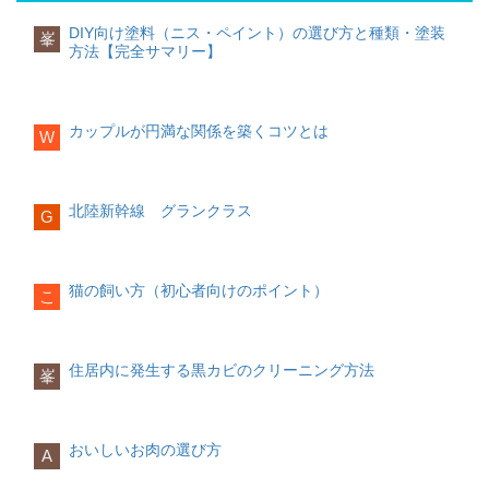
できる。シドニー・ケアンズ・ブリスベ
どでやむなく外す場合もあります。
るでしょう。日取りは
大安友引
などが良
備する場合は、ゆっくりネットで調べて
が大切。過度に干渉しすぎず、お互い自
過程が気になってしまいますよね？
ではなく「鮑結び」が多く使用されてい
ンヨーロッパ格調高い教会や、美しい宮
いとされていますが、最近は気にしない
ネットから依頼もできます。今はネット
由な時間を設けることが、良好な関係を
DIY向け塗料（ニス・ペイント）の選び方と種類・塗装
峯
ます。蝶結びと結び切りに迷った場合に
殿などで中性の歴史を感じながらのシチ
方も増えています。
で葬儀内容や料金を事前に調べておくこ
築く上で大切です。
方法【完全サマリー】
「なぜ？」「どうして？」「どうやっ
使用することもあります。
ュエーションで挙式ができる。大聖堂や
とが可能です。生前であれば故人の希望
て？」と聞き手の疑問を引き出し、興味
教会でのプランが多い。フランス・イタ
演出の検討
にあった葬儀の内容で決めることができ
結婚指輪の由来
ポイント趣味などに一人で没頭する時間
を引き付けるには、自分自身や相手の変
リア・ギリシャアメリカ本格的な教会や
式場が決まれば、当日の演出を決めてい
ます。
マリッジリングと呼ばれ、紀元前のヨー
を作る彼・彼女以外との交友関係も大切
化を会話の中に取り入れてみるとよいで
歴史あるチャペル、ラスベガスで代表す
きます。挙式のスタイル、披露宴の演出
ロッパから始まったとされています。当
にする日常的なスキンシップを大切に
カップルが円満な関係を築くコツとは
す。
W
るホテルでの挙式も可能。エンターテイ
など式場担当者とご夫婦で話し合いなが
時の素材は鉄でしたが時代とともに金へ
訃報の連絡先
ンメントに富んだ雰囲気。マンハッタ
ら決定するのが一般的です。
とかわっていき、今の時代になっても欧
実際の訃報の連絡先については把握でき
相手の名前を呼ぶ
ン・ラスベガス・ロサンゼルス
米では金の結婚指輪が主流です。
てない部分は故人に確認しておきましょ
カップルである期間が長くなればなるほ
衣装・ヘアメイクの決定
う。息子や娘でも親の友人関係など把握
北陸新幹線 グランクラス
ど、スキンシップがおろそかになりがち
G
衣装は実際に試着しながら決定します。
していない部分も多く連絡してほしい人
エッジを削って丸みをつけたものを甲
です。でも実は、スキンシップが多いカ
会話の中のところどころで相手の名前を
試着できる衣装の枚数が決まっているこ
など本人に聞くことができます。
丸、プレーンな平打と呼ばれているもの
ップルほど、長く関係性が続くとの調査
呼ぶことを心がけましょう。「あなた」
ともありますので、事前に担当者に確認
が主流です。甲丸リングを定番として広
結果も出ています。
などの二人称ではなく、
相手の名前で呼
しておきましょう。ヘアメイクはできる
めたきっかけとなったのは、イギリスの
葬儀にかける予算を決める
猫の飼い方（初心者向けのポイント）
こ
ぶことがポイント
です。
だけ自身が希望するイメージ写真を用意
メアリー女王とスぺインのフェリペ2世も
葬儀にかかる費用が決まる部分は、一般
日常的にハグやキスなどスキンシップを
しておくとスムーズです。
結婚の際に用いられたからだといわれて
的には、次のようになります。
とることを忘れないカップルは、いつま
名前を呼ばれることで、聞き手は親密感
います。
でも初心の気持ちを忘れず、新鮮な関係
を感じ、おのずと心を開いてくれるよう
受付・祝辞・乾杯者の決定
葬儀に呼ぶのは親しい方だけにするのか
住居内に発生する黒カビのクリーニング方法
性であり続けることができるということ
峯
になります。相手との距離が近くなる
招待客にタスクを依頼する場合、早めに
結婚指輪の意味
参列者の人数費用の上限宗教儀式の形式
でしょう。
と、会話にも興味をもってもらいやすく
決定し通知しておくのがベストです。特
結婚指輪をしていると「私は既婚者」と
にこだわるのか（お布施）
なるものです。
に目上の方への依頼の場合は、決定した
いうメッセージになり、一目見るだけで
家庭の経済状況や会葬者の人数などで変
ポイント感謝の気落ちは積極的に行動で
段階でなるべく早くに打診するようにし
結婚しているんだなと認識されます。結
わってきます。無理のない予算で予定を
おいしいお肉の選び方
伝える出かけるときには手を繋ぐなど、
A
ただし、会話の中で頻繁に名前を呼ぶと
ましょう。準備物
婚式の指輪交換で使用するため、ほとん
立てていきましょう。お願いする葬儀会
ちょっとしたスキンシップを大切にする
「馴れ馴れしい」と思われてしまうかも
どが購入をすることになります。
社にある程度の見積もりをたててもら