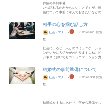
水引の由来
葬儀の事前準備
生の上でする挙式。緑いっぱいの空間の
飛鳥時代にさかのぼります。小野妹子が
供物の相場
いつ訪れるかわからないことですが、葬
中、オープンエアで多彩な演出を楽しめ
遣隋使として隋から持ち帰った献上品
通常は、供物や供花は葬儀場に飾られま
儀について事前に考えておきたいなどの
ます。チャペル結婚式を挙げるための施
に、赤白に染められた麻の紐が結ばれて
す。内容だけでなく見栄えや形式が葬儀
理由から葬儀を行うための事前準備とし
設です。壁がガラス張りで式場内から海
いたのが発端です。以降、宮中への献上
にふさわしくなければ遺族に失礼にあた
て、何が必要なのか知りたい方がいるの
が見えるなどのロケーション重視の場所
品には赤白の紐で結んだものを、使うよ
ります。そのため多少割高になることも
相手の心を掴む話し方
ではないでしょうか。事前に把握してお
も多い。教会のような礼拝する場所はな
うになりました。現在の水引は、和紙の
あるようです。
くことで、実際にそのようなことになっ
い。市街地から少し慣れている所にあ
W
紙で作られたこよりに水糊を引いて、固
社会・マナー
•
0
Votes
625
閲覧
た時に慌てることなく対応ができます。
る。
めながら作ることより「水引」と呼ばれ
枕花（故人の枕元に飾る花）
また本人の希望も聞いて叶えることも可
数
ビーチ海が目の前のビーチに会場がセッ
るのです。
籠などのフラワーアレンジメントにする
能です。昔に比べて葬儀の種類も増えた
ティンされたロケーションで式を挙げ
こともあるが、5000円～10000円が相場
ため、選択ができます。
社会に出ると、人とのコミュニケーショ
る。外にテーブルを置けば披露宴も可
である。亡くなってから早い段階で手配
ンがいかに大切かがわかりますよね。ビ
能。大聖堂有名な大聖堂でもウエディン
するもので通夜の前までに手配するのが
ジネスにおいてもコミュニケーション力
グが可能な場所がある。大聖堂調のクラ
適している。故人にごく親しい方が贈る
水引の色と結び方
のあるなしで仕事の出来高が大きく変わ
シカルな教会もある。ステンドグラスや
のが一般的である。供花（通夜や葬儀・
ってきます。
パイプオルガンの演出あり。少人数それ
喪主を誰にするのか
告別式で飾られる花）
結婚式の事前準備について
色用途結び方赤白中元・歳暮・入学祝
ぞれの家族を連れて旅行気分で式を挙げ
一番の影響力があるのは、故人の遺言で
かつては、祭壇の周りに1対で供えている
い・お見舞い・その他個人的な用途蝶結
ることができる。日本での披露宴に比べ
しかしながら、「人と話すのが苦手」
W
す。遺言が特に無ければ次のようになり
社会・マナー
•
0
Votes
331
閲覧
ものでしたが、最近では葬儀場のスペー
び・結び切り金銀婚礼・受賞・会社賞
て費用も抑えられる。10名規模。大人数
「上手に話すことができない」と悩んで
ます。もしは葬儀の全体の監督・全体の
スの都合で１基だけ贈るのが主流。スタ
与・格式を必要とする場合蝶結び・結び
数
OKのチャペル海外でも、50～60名ほどの
いる方は意外と多いものです。そこで今
挨拶・寺院への連絡・葬儀社の決定など
ンド式が一般的で相場は7,000円～25,000
切り黒白通夜・葬儀結び切り黄白通夜や
人数で挙式や披露宴ができる場所がある
回は、相手の心を掴む話し方の秘訣をご
大きな役割を持ちます。荷が重いと考え
円となる。式によっては多くの人からの
葬儀の後の佛事結び切り銀銀双銀は、水
ふたりきりでハネムーンを兼ねて挙式だ
紹介します！
てしまう方は、実際の細かい部分を、他
供花が届く場合は、会場に飾り切れない
引の思想とは無関係な新興宗教に用いる
け二人で挙げる場合がある。費用が安く
の遺族にも協力してもらいましょう。
という場合もある。その場合は「御供花
蝶結び・結び切り水引の種類蝶結び・花
準備も楽である。海外のロケーションで
結婚式をするにあたり、何から準備をし
カタカナ語は使わない
料」として現金を包み持参することもあ
結び
も素晴らしいフォトが撮れる個性的な場
ていけば良いか迷う方も多いでしょう。
故人の配偶者故人の血縁者（長男・次男
る。供物
何度でも結び直しができる蝶結びです。
所歴史ある古城などでウエディングが可
結婚式の半年ほど前からスタートする準