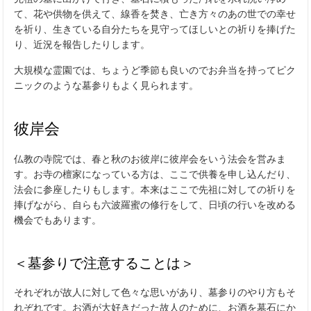
て、花や供物を供えて、線香を焚き、亡き方々のあの世での幸せ
を祈り、生きている自分たちを見守ってほしいとの祈りを捧げた
り、近況を報告したりします。
大規模な霊園では、ちょうど季節も良いのでお弁当を持ってピク
ニックのような墓参りもよく見られます。
彼岸会
仏教の寺院では、春と秋のお彼岸に彼岸会をいう法会を営みま
す。お寺の檀家になっている方は、ここで供養を申し込んだり、
法会に参座したりもします。本来はここで先祖に対しての祈りを
捧げながら、自らも六波羅蜜の修行をして、日頃の行いを改める
機会でもあります。
＜
墓参りで注意することは＞
それぞれが故人に対して色々な思いがあり、墓参りのやり方もそ
れぞれです。お酒が大好きだった故人のために、お酒を墓石にか