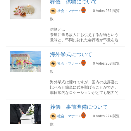
葬儀 供物について
それぞれにあるため、マナーや作法を間
違えないように注意することが必要で
G
社会・マナー
•
0
Votes
261
閲覧
す。
数
供物とは
祭壇に飾る故人にお供えする品物という
水引のマナー
意味と、弔問に訪れた会葬者が弔意を込
水引の色は、慶事と佛事で使用する際に
めて贈ってくれたものという2通りの意味
違いがあるので注意する
があります。
海外挙式について
慶事の場合：赤白・金銀・赤金佛事の場
祭壇に飾る供物
G
合：白黒・黄白・青白・銀・黒
社会・マナー
•
0
Votes
258
閲覧
祭壇費用や葬儀費用に含まれているもの
マナーについて
数
が多く、葬儀社が準備する。主に果物や
落雁のような干菓子を供える場合が多
飾り結びの本数・色・結び方など、それ
海外挙式は憧れですが、国内の披露宴に
い。
ぞれの用途に合っていない金封を渡すこ
比べると簡単に式を挙げることができ、
とや結び方には、失礼にあたらないよう
非日常的なロケーションがとても魅力的
会葬者が弔意を込めて贈ってくれた供物
注意する必要があるキリスト教に水切り
です。最近は海外挙式のバリエーション
最近は品物ではなく、香典などの金銭ま
は不要神式と仏式では同様の水引でもよ
も豊富で好きなタイプのスタイルを選択
たは、お花（供花）を贈る場合が増えて
いお見舞いで使用する場合はなるべく地
葬儀 事前準備について
することが可能です。
いる。地域によっては缶詰の詰め合わせ
味なものがよい災害のお見舞いは無しの
G
の供物を飾ることもある。
白封筒にする自分で用意した水引を使用
社会・マナー
•
0
Votes
274
閲覧
する場合には、紐の数は奇数、右側が濃
数
挙式のスタイル種類内容ガーデンウエデ
い色となるようにする
ィング山や森林に囲まれた場所にある芝