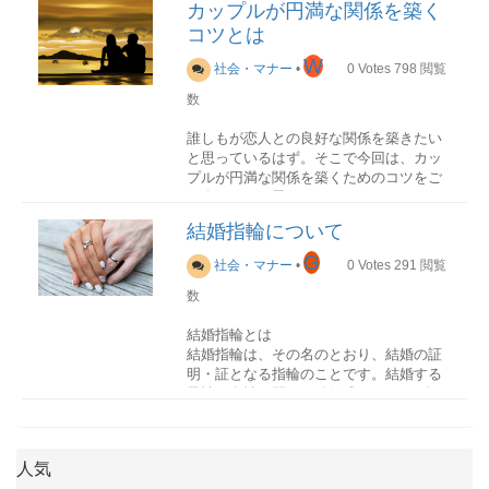
以下直系男子・長女・次女以下直系女
葬儀社に依頼した場合は、盛り籠になる
カップルが円満な関係を築く
「何度もあってよい」という意味から、
能な場所がある。旅行会社や結婚式斡旋
備。本記事では結婚式の準備において必
子・故人の親・故人の兄弟姉妹の順）故
「モチベーション」「ダイバーシティ」
ことが多く、5,000円～15,000円くらいが
一般的なご祝儀やご挨拶、お礼などのほ
コツとは
会社などで取り扱いプランがあるか確認
要なことをまとめていきます。
人の友人代表者（血縁者がいない場合）
など、賢く聞こえるからとついカタカナ
相場。供物の種類と内容
かに慶事などのお祝い事にも利用しま
する
複数でもよい（ひとりに決められない場
語を使っていませんか？
W
地域によって決まった供物がある場合が
社会・マナー
•
0
Votes
798
閲覧
す。
結婚式の準備基本準備
合）葬儀の形式
あります。事前に確認しておくとよいで
数
葬儀の形式はさまざまです。親しい人の
カタカナ語を使うことが悪いことではあ
しょう。
結び切り・真結び
挙式する場所場所特徴主な場所ハワイ海
みでいいのか、一般の人も招くのか、人
りませんが、聞き手によっては意味が伝
固く結ばれて解くのが難しいという結び
外挙式の定番。特にオワフ島は常に人気
誰しもが恋人との良好な関係を築きたい
数、費用などを考えて、どの葬儀が一番
招待客のリストアップ
わらないこともあるでしょう。賢く見せ
適・不適について詳細適しているもの現
方から「繰り返すことがないように」
がある挙式エリアとして有名。挙式がで
と思っているはず。そこで今回は、カッ
希望に近いのか比べてみましょう。
式場を決めるにあたって、どの程度の客
ることよりも、
意味を伝えることのほう
金（御供物料）、線香、ろうそく、缶
「今回限りで終わる」という意味があり
きる会場やホテルの選択枠が豊富であ
プルが円満な関係を築くためのコツをご
数を招待するか事前に決めておく必要が
がコミュニケーションにおいてはよっぽ
詰、果物、菓子、五穀。故人の好きだっ
ます。弔事やお見舞いなどで使用される
る。手配会社にもプランが多く予算の調
紹介したいと思います。
あります。招待客数によって式場の規模
葬儀の種類形式一般葬お迎え → 安置 →
ど大事
です。
たもの適していないもの肉や魚などの生
ことが多く、結婚に関しては慶事ですが
整もしやすい。フラダンスやウクレレ演
や費用も変わってくるため、まず初めに
納棺 → 通夜式 → 告別式 → 火
もの（不殺生ということから）地域によ
結婚指輪について
何回も繰り返すということがよくないた
奏などの演出もハワイらしくおすすめ。
リストアップから始めるようにしましょ
束縛は厳禁！
葬 一般的な葬儀家族葬お迎え →
ビジネスなどの重要なシーンであればあ
っては海の幸や酒類を供えないこともあ
め、結び切りやそのほかにも鮑（あわ
オアフ島グアムリゾートホテルの中にチ
う。
G
安置 → 納棺 → 通夜式 → 告別式 → 火
るほど、聞き手全員にしっかりと話の内
る形式供物について供花その他仏式果
社会・マナー
•
0
Votes
291
閲覧
じ）結びを使用します。
ャペルがあり挙式が可能なプランがあ
葬 家族や親しい方のみ直葬（火
容を理解してもらうためにも、できるだ
物、菓子、缶詰、線香などが多い、魚・
る。挙式とパーティが一体となったプラ
数
式場・日程の決定
葬）お迎え → 安置 → 納棺 → 火
ついつい相手のことが好きすぎて束縛し
けカタカナ語は使わず日本語に言い換え
肉は不適キク、ユリ、ラン、白い花お
鮑（あわじ）結び
イベート感の高いプランも可能。海に見
式場の下見をし、自分たちにマッチした
葬 火葬のみ
たり、過度に干渉したりしていません
ることを意識しましょう。
寺 僧侶のお経がある神式線香は不適、
慶事や弔事の両方に使用することができ
えるチャペルが多い。グアムの海を眺め
結婚指輪とは
式場を選びましょう。ゼクシーなどで気
行う一日葬お迎え → 安置 → 納棺 → 告
か？束縛は相手のことを疲れさせてしま
果物・お酒が多いキク、ユリ、ラン、白
ます。結び切りの場合と同様に、結びを
ながらのパーティが叶う。グアムバリビ
結婚指輪は、その名のとおり、結婚の証
軽に式場の下見見学を申し込みできます
別式 → 火葬 告別式と
う要因ですし、何より「自分のことを信
い花神社 費用が安い、祝詞が唱えられ
会話の中に「ギャップ」を取り入れる
解くのが難しい、なかなか解けないとい
ーチサイドにあるチャペルでの挙式。南
明・証となる指輪のことです。結婚する
ので、気になる式場はいくつか回ってみ
火葬を1日で行う葬儀社を決める
頼していないのだろうか？」という不信
るキリスト教供物自体がなく不要生花が
う結び方で、その違いは輪の部分が「あ
国のラグジュアリーで豪華な雰囲気が楽
男性と女性の間で、結婚式において2人の
るのがおすすめです。
葬儀の形式が決まれば、それに見合った
感にもつながります。
メインとなる、ユリ、カーネーション法
わび」のような形で表現していることで
しめる。バリ島オーストラリア世界遺産
誓いの証として交わされます。結婚後も
葬儀社を決めることができるでしょう。
要・お布施などは無し、信者がボランテ
人は「ギャップ」に心惹かれるもので
す。さらに両端を引っ張ることで強く結
もあり、美しい自然に囲まれた雰囲気が
お互いに薬指にはめて生活します。た
日程は曜日・日柄・時間が大切です。招
実際は、急なことなので、そのまま亡く
束縛しない・されないためには、相手の
ィア
す。「元ヤンキーが東大に合格した」
ばれることから「末永く続いていく」と
特徴。ビーチでのオーシャンブルー挙式
だ、特に男性の場合、仕事の都合で指輪
待客の多くが土日祝日が休みの場合は土
なった病院で紹介される葬儀社へ依頼す
ことを不安にさせないように普段からコ
「貧乏から脱却して億万長者になった」
人気
いう意味を持ちます。特に関西よりも西
はもちろん大聖堂や教会で厳かな挙式も
ができない、指輪が傷つく恐れがあるな
曜日に結婚式を行うと招待客にも喜ばれ
ることも多いようです。しかし事前に準
ミュニケーションをしっかりととること
などのストーリーは、その変化の理由や
側の地域では、祝い事全般として蝶結び