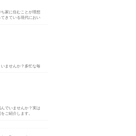
持ち家に住むことが理想
ました。「ソフトバンク
ってきている現代におい
肌が弱い人でもある程度
物や炒め物として食べる
す。家庭によって毎月の
れますが、必要な潤い成
を検討することは、不要
たい項目をお伝えしてい
し高級な点です。なお、
だけ家庭で使用する光熱
切る
ため、シャワーヘッドを
まいませんか？多忙な毎
の立地に住まいを設ける
ます。シャワーヘッドは
か？
ル系シャンプーで洗うと
てみてください。
ストレスが大幅に軽減さ
しいことをご紹介しま
している人には不向きで
しまうことを防ぐことが
しょう。そのうえで、在
悩んでいませんか？実は
スに行く機会が少なくな
ため、住宅ローンを押さ
慣をご紹介します。
住まいを探すことはでき
ー
不要な支出を減らす方法
にも優しく、使い続ける
できない自分に落ち込
切りをすることで、先端
り、できない自分ばかり