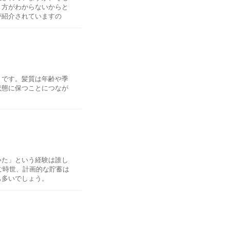
り方がわからないからと
が紹介されていますの
前に引くことで力を入れ
とです。髪質は年齢や季
状態に保つことにつなが
ることで、繊維を断ち切
の基本を10種類紹介し
いた」という経験は誰し
するリラックス効果によ
ご時世、計画的な貯蓄は
も多いでしょう。
また、輪切りにした後に
ます。