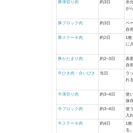
豚薄切り肉
約3日
水
が
豚ブロック肉
約3日
ペ
存
豚ステーキ肉
約2日
1
に
豚かたまり肉
約2~3日
表
存
牛ひき肉・合いびき
当日
ラ
れ
牛薄切り肉
約3~4日
使
保
牛ブロック肉
約3~4日
使
入
牛ステーキ肉
約4日
1
る