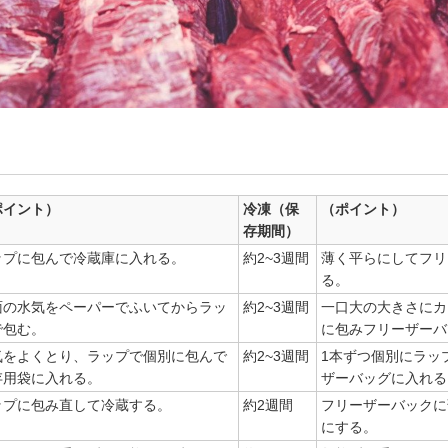
ポイント）
冷凍（保
（ポイント）
存期間）
ップに包んで冷蔵庫に入れる。
約2~3週間
薄く平らにしてフリ
る。
面の水気をペーパーでふいてからラッ
約2~3週間
一口大の大きさにカ
で包む。
に包みフリーザーバ
気をよくとり、ラップで個別に包んで
約2~3週間
1本ずつ個別にラッ
存用袋に入れる。
ザーバッグに入れる
ップに包み直して冷蔵する。
約2週間
フリーザーバックに
にする。