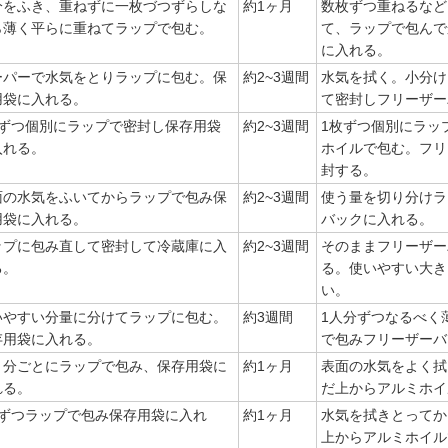
分をふき、重ねずに一枚づつずらしな
約1ヶ月
数枚ずつ重ねるなど
ら薄く平らに重ねてラップで包む。
て、ラップで包んで
に入れる。
ーパーで水気をとりラップに包む。保
約2~3週間
水気を拭く。小分け
用袋に入れる。
て密封しフリーザー
枚ずつ個別にラップで密封し保存用袋
約2~3週間
1枚ずつ個別にラッ
入れる。
ホイルで包む。フリ
封する。
面の水気をふいてからラップで包み保
約2~3週間
使う量を切り分けラ
用袋に入れる。
バックに入れる。
ップに包み直して密封して冷蔵庫に入
約2~3週間
そのままフリーザー
る。
る。使いやすい大き
い。
いやすい分量に分けてラップに包む。
約3週間
1人分ずつなるべく
存用袋に入れる。
で包みフリーザーバ
う分ごとにラップで包み、保存用袋に
約1ヶ月
表面の水気をよく拭
れる。
だ上からアルミホイ
枚ずつラップで包み保存用袋に入れ
約1ヶ月
水気を拭きとってか
。
上からアルミホイル