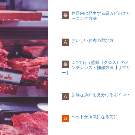
住居内に発生する黒カビのクリ
峯
ーニング方法
おいしいお肉の選び方
A
DIYで行う壁紙（クロス）のメ
峯
ンテナンス・補修方法【サマリ
ー】
新鮮な魚介を見分けるポイント
A
ペットが病気になる前に
G