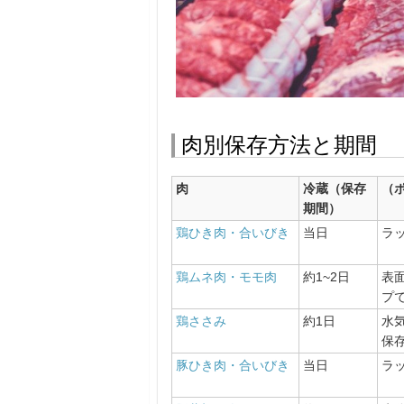
肉別保存方法と期間
肉
冷蔵（保存
（
期間）
鶏ひき肉・合いびき
当日
ラ
鶏ムネ肉・モモ肉
約1~2日
表
プ
鶏ささみ
約1日
水
保
豚ひき肉・合いびき
当日
ラ