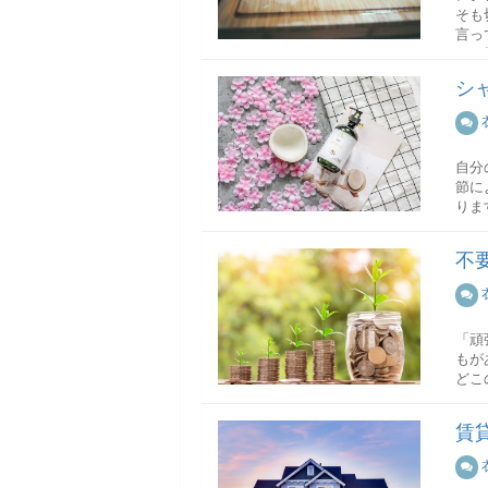
そも
言っ
で、
シ
野菜
柔ら
ずに
自分
硬い
節に
硬い
りま
りや
シャ
切り
不
基本
ます
シャ
輪切
「頑
毛穴
もが
り、
どこ
毎日
円柱
料理
そこ
賃
シャ
野菜
光熱
半月