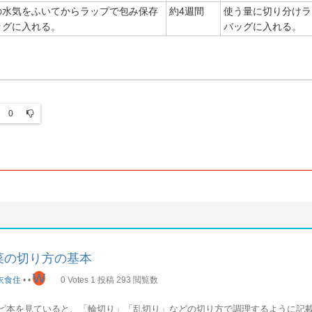
の水気をふいてからラップで包み保存
約4週間
使う量に切り分けラ
ッグに入れる。
バッグに入れる。
0
菜の切り方の基本
W
衣食住
•
•
0
Votes
1
投稿
293
閲覧数
ピ本を見ていると、「輪切り」「乱切り」などの切り方で調理するように記