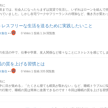
ンプーには主に3つの種類があります。
めに
プランを見直す
前までは、社会人になったらまずは賃貸で生活し、いずれはローンを組んで
ノ酸系シャンプー
状の野菜を縦半分に切る端から半月状に切る
の自由化により、個人個人が自由に電力会社を選ぶことができるようになり
れていました。しかし在宅ワークやフリーランスの増加など、働き方が変わ
ノ酸系洗浄成分が配合されたシャンプーです。低刺激なシャンプーのため、
幅は料理に合わせて変えましょう。サラダなど生で食べるときは薄切り、煮
き」「楽天でんき」など最近ではあらゆる企業が電力プランを提供していま
住宅に関する価値観も変わりつつあります。
荒れすることなく使うことができます。また、汚れはしっかりと洗浄してく
は厚切りにするのがポイントです。
使用量や使用する時間帯なども異なるため、自身の家庭にあった電力プラン
キープした状態で仕上がります。
出を減らすことにつながります。
トレスフリーな生活を送るために実践したいこと
事では、賃貸か持ち家かで迷っている方に向け、検討する際に確認しておき
ょう切り
す。
W
リットは他のシャンプーよりも高単価なことが多く、一般家庭用としては少
衣食住
•
•
0
Votes
1
投稿
1.1k
閲覧数
に、ガスやネットとセットで契約すると割引がある場合もあるため、できる
ンで使用されているシャンプーの多くはアミノ酸系シャンプーです。
の会社は統一することがおすすめです。
方から考える
状の野菜を縦半分に切るさらに縦半分に切る端からいちょう形になるように
ミノ酸系シャンプーがおすすめの人】
通りが均等になるように、厚さは全て揃えて切るようにしましょう。
代の節約にはシャワーヘッドの交換がおすすめ
シャワーにはかなりの水道代がかかっていることをご存じでしょうか。その
の生活の中で、仕事や学業、友人関係など様々なことにストレスを感じてし
いにおいて一番に確認する条件が「立地」。しかし、働き方によって、どこ
や髪の乾燥に悩んでいる方肌が弱い方高級アルコール系シャンプー
切り
して節水することができると、
年間約3万円以上の節約ができる
と言われてい
送る中で、ストレスとうまく付き合うことはとても大切です。
変わります。では、持ち家か賃貸、それぞれに適した働き方とは何でしょう
アルコール系成分が配合されたシャンプーです。洗浄力が高く、高アルコー
ト通販でも購入可能でどこの家庭でも簡単に交換できますので、ぜひ検討し
眠の質を上げる習慣とは
感が感じられます。
トレスを抱えている方は、もしかすると考え方や行動を少し変えるだけで、
家に適した働き方
い棒状の野菜を端からワッカ状に切る
費
W
かもしれません。今回はストレスフリーな生活を送るためにぜひ実践してほ
衣食住
•
•
0
Votes
1
投稿
335
閲覧数
家に適した働き方の特徴は下記の通りです。
リットはダメージの修復効果がない点です。そのため、髪のダメージを気に
を少し内側に傾け、できるだけ薄く切ることで、まな板から野菜が転がって
ます。
の可能性が少ない在宅ワークが主流安定した収入のある職業
めに
の見直し
方を変えよう
家の場合は引っ越しが困難であるため、転勤が少ないことはまず第一条件で
中に目が覚める」「たくさん寝ても眠気が取れない」など、睡眠トラブルに
級アルコール系シャンプーがおすすめの人】
り
ナウイルスが蔓延して以降、テレワークが普及し、これまでのようにオフィ
ークが主流な方であれば、比較的価格の安い郊外に家を構えることもできる
の行動で、睡眠の質は簡単に改善できるのです！今回は睡眠の質を上げる習
方も多いでしょう。そうなるとオフィスに近い立地の良い場所でなくとも、
れるというメリットもあります。
リー肌で、頭皮や髪のベタつきに悩んでいる方多汗症の方石けん系シャンプ
。
都心よりも田舎のほうが家賃は圧倒的に安い
ため、物件を変更することも
は自分！人と比較しない
温める
系の洗浄成分が配合されたシャンプーです。洗浄力は強めですが、頭皮や髪
つです。
状の野菜を90度ずつ回転させながら、面部分を斜めに切る
比べて自分は劣っていると感じることはありませんか？人と比べることは、
に適した働き方
で頭皮や髪を健康な状態に保つことができます。
じんのように太さが途中で変わる野菜は、太い部分は縦半分に切ってから乱
ストレスが溜まってしまう原因にもなります。人は人、自分は自分と割り切
で賃貸に適した働き方の特徴は下記の通りです。