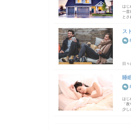
シャ
はじ
電力
一昔
アミ
円柱
電力
とさ
アミ
切り
でん
て、
は肌
とき
電力
分は
な支
ス
本記
いち
きま
デメ
さら
サロ
費等
働き
円柱
【ア
火の
水道
実は
日々
住ま
頭皮
小口
交換
日を
かは
高級
ネッ
睡
爽快
今ス
持ち
細長
固定
れる
持ち
デメ
包丁
す。
す。
でき
転勤
はじ
物件
考え
持ち
「夜
【高
乱切
コロ
宅ワ
少し
った
えら
オイ
ます
自分
体を
石鹸
の一
円柱
人と
賃貸
こと
にん
み、
一方