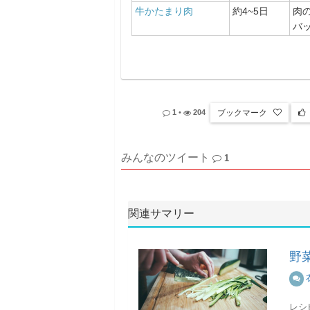
牛かたまり肉
約4~5日
肉
バ
ブックマーク
1
•
204
みんなのツイート
1
関連サマリー
野
レシ