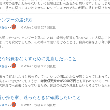
切り方の基本がわからないという経験は誰しもあるかと思います。しかし切
て、適当に切ってはいけません。レシピにはそれぞれの料理に適した切り方
切り方を変えてしまうと味や食感が落ちてしまう可能性があります。
ャンプーの選び方
の切り方のコツ柔らかい野菜
かい野菜を切るときは、包丁を手前に引くようにして切るのが基本です。手
W
衣食住
•
•
0
Votes
1
投稿
257
閲覧数
切ることができ、野菜の繊維を壊さずに済みます。
の髪に合ったシャンプーを選ぶことは、綺麗な髪質を保つためにも大切なこ
野菜
よっても変化するため、その時々で使い分けることは、自身の髪をより良い
野菜を切るときは、包丁を下に押すようにして切るのが基本です。力を入れ
す。
すくします。
ンプーの役割
方の基本10選
要な出費をなくすために見直したいこと
的な切り方を覚えておけば、応用もしやすくなります。ここでは野菜の切り方
W
衣食住
•
•
0
Votes
1
投稿
300
閲覧数
。
ンプーには洗浄作用以外にも、さまざまな役割があります。
り
張って貯金しようと思っていても、いつの間にかお金が無くなってしまって
や毛髪の汚れを取り除く栄養を補給するマッサージ効果により、血流を良く
あるのではないでしょうか。
老後必要資金が2000万円
とも言われているこの
ストレスを解消する
の家庭でも必要になっているため、家計の収支を見直したいと考えている人
欠かせないシャンプーですので、その選び方の重要性がわかります。
状の野菜を端からワッカ状に切る
によって厚みは異なりますが、ポイントは同じ厚さに切り揃えることです。
で今回は、不要な出費をなくすために見直したいことについて紹介していき
貸か持ち家、迷ったときに確認したいこと
ンプーの種類
の角を削いで丸くしておく（面取り）と、煮崩れ防止にもつながります。
W
費
衣食住
•
•
0
Votes
1
投稿
498
閲覧数
切り