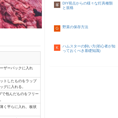
DIY視点からの様々な灯具種類
峯
と規格
野菜の保存方法
G
​ハムスターの飼い方(初心者が知
K
っておくべき基礎知識)
ーザーパックに入れ
ットしたものをラップ
ッグに入れる。
プで包んだものをフリー
。
薄く平らに入れ、板状