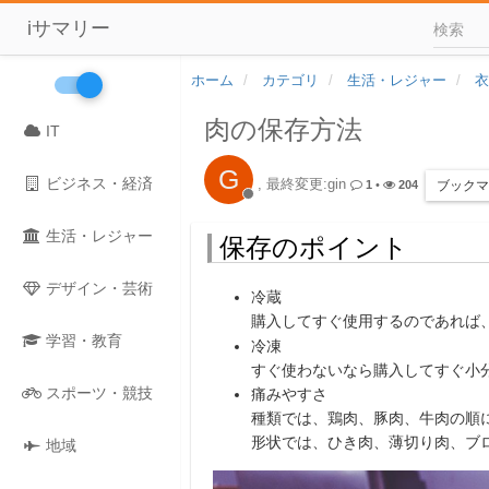
iサマリー
ホーム
カテゴリ
生活・レジャー
衣
肉の保存方法
IT
G
ビジネス・経済
, 最終変更:gin
ブックマ
1
•
204
生活・レジャー
保存のポイント
デザイン・芸術
冷蔵
購入してすぐ使用するのであれば
学習・教育
冷凍
すぐ使わないなら購入してすぐ小
スポーツ・競技
痛みやすさ
種類では、鶏肉、豚肉、牛肉の順
形状では、ひき肉、薄切り肉、ブ
地域