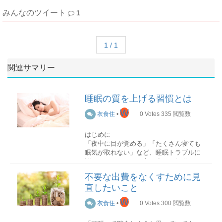
みんなのツイート
1
1 / 1
関連サマリー
睡眠の質を上げる習慣とは
W
衣食住
•
0
Votes
335
閲覧数
はじめに
「夜中に目が覚める」「たくさん寝ても
眠気が取れない」など、睡眠トラブルに
悩んでいませんか？実は少しの行動で、
睡眠の質は簡単に改善できるのです！今
不要な出費をなくすために見
回は睡眠の質を上げる習慣をご紹介しま
直したいこと
す。
W
衣食住
•
0
Votes
300
閲覧数
体を温める