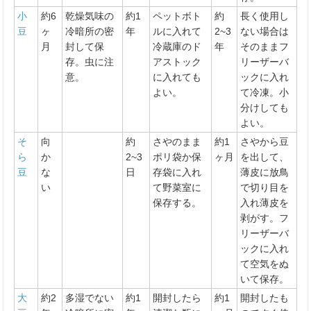
小
約6
乾燥気味の
約1
ペットボト
約
長く使用し
豆
ヶ
冷暗所の密
年
ルに入れて
2~3
ない場合は
月
封して保
冷蔵庫のド
年
そのままフ
存。虫に注
アストック
リーザーバ
意。
に入れても
ックに入れ
よい。
て冷凍。小
分けしても
よい。
そ
向
約
さやのまま
約1
さやから豆
ら
か
2~3
ポリ袋か保
ヶ月
を出して、
豆
な
日
存袋に入れ
薄皮に放鳥
い
て野菜室に
で切り目を
保存する。
入れ薄皮を
剥がす。フ
リーザーバ
ックに入れ
て空気をぬ
いて保存。
大
約2
多湿でない
約1
開封したら
約1
開封したも