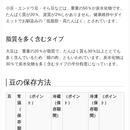
小豆・エンドウ豆・そら豆などは、重量の50％が炭水化物です。
たんぱく質が20％、資質が2%しかありません。健康維持やダイ
エットでお馴染みの「低脂肪・高たんぱく」とされています。
脂質を多く含むタイプ
大豆は、重量の20％が脂質で、たんぱく質も30％以上ととても
多く含んでいるため「畑の肉」ともいわれています。炭水化物は
30％で炭水化物を多く含むタイプの半分程度になっています。
豆の保存方法
豆
常
（ポイン
冷蔵
（ポイン
冷凍
（ポイン
温
ト）
（保
ト）
（保
ト）
（
存期
存期
保
間）
間）
存
期