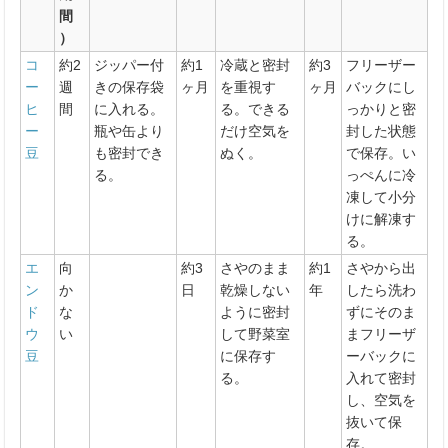
間
）
コ
約2
ジッパー付
約1
冷蔵と密封
約3
フリーザー
ー
週
きの保存袋
ヶ月
を重視す
ヶ月
バックにし
ヒ
間
に入れる。
る。できる
っかりと密
ー
瓶や缶より
だけ空気を
封した状態
豆
も密封でき
ぬく。
で保存。い
る。
っぺんに冷
凍して小分
けに解凍す
る。
エ
向
約3
さやのまま
約1
さやから出
ン
か
日
乾燥しない
年
したら洗わ
ド
な
ように密封
ずにそのま
ウ
い
して野菜室
まフリーザ
豆
に保存す
ーバックに
る。
入れて密封
し、空気を
抜いて保
存。