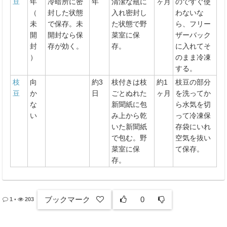
豆
年
冷暗所に密
年
清潔な瓶に
ヶ月
のですぐ使
（
封した状態
入れ密封し
わないな
未
で保存。未
た状態で野
ら、フリー
開
開封なら保
菜室に保
ザーバック
封
存が効く。
存。
に入れてそ
）
のまま冷凍
する。
枝
向
約3
枝付きは枝
約1
枝豆の部分
豆
か
日
ごとぬれた
ヶ月
を洗ってか
な
新聞紙に包
ら水気を切
い
み上から乾
って冷凍保
いた新聞紙
存袋にいれ
で包む。野
空気を抜い
菜室に保
て保存。
存。
ブックマーク
0
1
•
203