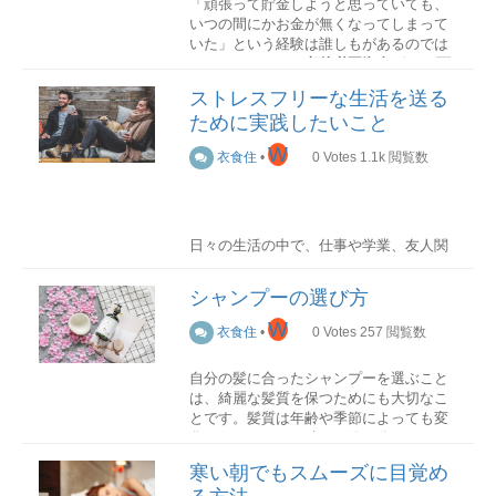
「頑張って貯金しようと思っていても、
いつの間にかお金が無くなってしまって
体が冷えているとなかなか寝付けないた
いた」という経験は誰しもがあるのでは
め、睡眠前に体を温めることが大切で
ないでしょうか。
老後必要資金が2000万
す。体を温めるには、以下のような方法
円
とも言われているこのご時世、計画的
があります。
ストレスフリーな生活を送る
な貯蓄はどこの家庭でも必要になってい
ために実践したいこと
るため、家計の収支を見直したいと考え
ショウガなど体が温まる食材を夕飯に取
ている人も多いでしょう。
り入れる
入浴時に38～40度のぬるま湯に
W
衣食住
•
0
Votes
1.1k
閲覧数
20分ほどつかる
寝る直前に首元や手足首
そこで今回は、不要な出費をなくすため
を温める
寝る前にストレッチをする
マッ
に見直したいことについて紹介していき
サージをする
ます。
日々の生活の中で、仕事や学業、友人関
係など様々なことにストレスを感じてし
光熱費
寝る前に頭と体をほぐすマッサージを少
まいませんか？多忙な毎日を送る中で、
し取り入れるだけでも睡眠の質は上がり
シャンプーの選び方
ストレスとうまく付き合うことはとても
ます。マッサージは、以下のような方法
大切です。
W
電力プランを見直す
があります。
衣食住
•
0
Votes
257
閲覧数
電力の自由化により、個人個人が自由に
今ストレスを抱えている方は、もしかす
電力会社を選ぶことができるようになり
胡坐をかいた状態で両手を組み、息を吸
自分の髪に合ったシャンプーを選ぶこと
ると考え方や行動を少し変えるだけで、
ました。「ソフトバンクでんき」「楽天
いながら両手を前に伸ばし、息を吐きな
は、綺麗な髪質を保つためにも大切なこ
ストレスが大幅に軽減されるかもしれま
でんき」など最近ではあらゆる企業が電
がら背中を丸める。息を吐ききったら上
とです。髪質は年齢や季節によっても変
せん。今回はストレスフリーな生活を送
力プランを提供しています。家庭によっ
体を戻す。（5セット）
正座をした状態で
化するため、その時々で使い分けること
るためにぜひ実践してほしいことをご紹
て毎月の電力使用量や使用する時間帯な
額を床につけ、息を吐きながらお尻を持
は、自身の髪をより良い状態に保つこと
介します。
ども異なるため、自身の家庭にあった電
寒い朝でもスムーズに目覚め
ち上げる。息を吸ってお尻を下げる。（5
につながります。
力プランを検討することは、不要な支出
セット）
考えることをやめる