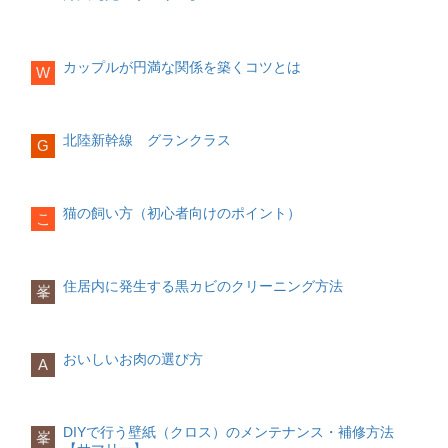
います。もし完璧主義に陥っている方が
スに行く機会が少なくなった方も多いで
たい項目をお伝えしていきます。
読書をする
日記を書く
テレビを見る
スマ
果的に朝の目覚めが悪くなります。その
はしっかりと洗浄してくれますが、必要
いれば、ある程度手を抜けるところは抜
しょう。そうなるとオフィスに近い立地
ホの設定にも気を付ける
ため就寝前にストレッチを取り入れた
な潤い成分はキープした状態で仕上がり
く、人に頼れる部分は頼ることを意識し
の良い場所でなくとも、住まいを探すこ
働き方から考える
り、半身浴をしたりとできるだけ体を温
ます。
てみましょう。「これくらい力を抜いて
とはできます。
都心よりも田舎のほうが
めることを心がけてみましょう。
カップルが円満な関係を築くコツとは
W
もいいんだ」ということがわかると、ど
家賃は圧倒的に安い
ため、物件を変更す
眠れそうな時にスマホの通知で目が覚め
デメリットは他のシャンプーよりも高単
こか心にも余裕ができるものです。
ることも不要な支出を減らす方法の一つ
たり、スマホのブルーライトで目が疲れ
住まいにおいて一番に確認する条件が
起床時の対策編
価なことが多く、一般家庭用としては少
です。
て熟睡できなかったりと、スマホによる
「立地」。しかし、働き方によって、ど
し高級な点です。なお、サロンで使用さ
行動を変えよう
睡眠トラブルも多いと言われています。
この立地に住まいを設けるかは変わりま
北陸新幹線 グランクラス
れているシャンプーの多くはアミノ酸系
G
サブスクの見直し
スマホによる睡眠トラブルを減らすた
す。では、持ち家か賃貸、それぞれに適
起床前にエアコンをセット
シャンプーです。
サブスクの中には、初月だけ無料で使用
め、以下のような対策もとっておきまし
した働き方とは何でしょうか？
起床の30分～1時間ほど前にエアコンが付
可能なサービスが多くあります。しか
とにかく楽しいことをする
ょう。
くように予約しておくのがおすすめで
【アミノ酸系シャンプーがおすすめの
し、登録したことを忘れてしまい、翌月
ワクワクすることをしているときは、辛
持ち家に適した働き方
す。起床する頃には部屋の温度も暖かく
猫の飼い方（初心者向けのポイント）
こ
人】
から利用料が請求されていたということ
いことやしんどいことは忘れるもので
スマホのブルーライト軽減フィルターを
持ち家に適した働き方の特徴は下記の通
なり、布団から出るのがスムーズになり
も少なくないのではないでしょうか。不
す。ストレスを感じているときほど、楽
使う
りです。
スマホのおやすみモードを活用する
ます。
頭皮や髪の乾燥に悩んでいる方肌が弱い
要なサブスクに登録していないか、また
しいことをすることを心がけましょう。
おわりに
方高級アルコール系シャンプー
使用頻度の低いものは解約するなど、一
ショッピングでもよいですし、友達とご
少しの心がけで睡眠の質は驚くほど変わ
転勤の可能性が少ない在宅ワークが主流
住居内に発生する黒カビのクリーニング方法
起きたらまずカーテンを開ける
峯
高級アルコール系成分が配合されたシャ
度見直してみましょう。
飯に行くのでもよいです。自分がリフレ
るものです。質の良い睡眠は健康的な体
安定した収入のある職業
日の光を浴びることで、体は「朝だ！」
ンプーです。洗浄力が高く、高アルコー
ッシュできると思うことを積極的に取り
作りにもつながりますし、物事の生産性
持ち家の場合は引っ越しが困難であるた
と自然と反応するようになります。寝る
ル系シャンプーで洗うと爽快感が感じら
入れてみてください。
交通費
もアップするなど良いこと尽くしです。
め、転勤が少ないことはまず第一条件で
前にはカーテンを閉め、朝目が覚めた時
れます。
睡眠トラブルを抱えている方は、今日か
しょう。そのうえで、在宅ワークが主流
にカーテンを開ける習慣をつけると、体
おいしいお肉の選び方
A
規則正しい生活を送る
らぜひ実践してみてくださいね。
な方であれば、比較的価格の安い郊外に
がすっきりと目覚めてくれるでしょう。
デメリットはダメージの修復効果がない
規則正しい生活は、心身を健康にしてく
移動の際はICカードを使う
家を構えることもできるため、住宅ロー
点です。そのため、髪のダメージを気に
れる基礎となります。もし睡眠時間が短
ICカードを使用することで、電車に乗る
ンを押さえられるというメリットもあり
布団の中で運動する
している人には不向きです。
いのであれば、早寝早起きを意識してみ
だけでポイントがたまったり、割引が適
ます。
DIYで行う壁紙（クロス）のメンテナンス・補修方法
体を温めるために、布団の中で軽く運動
峯
ましょう。食生活に偏りがあるのであれ
用されるような場合があります。これま