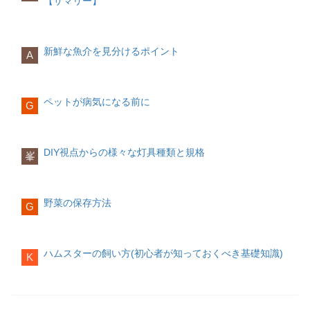
【サマリー】
するのも一つです。簡単に体を伸ばして
ば、栄養バランスのとれた食事を意識し
【高級アルコール系シャンプーがおすす
で切符を購入していた人は、ICカードの
賃貸に適した働き方
ストレッチをしたり、両手を合わせて押
てみましょう。生活習慣を少し変えるだ
めの人】
利用に切り替えることで電車代の節約が
一方で賃貸に適した働き方の特徴は下記
し合う等尺性運動などもおすすめです。
けでも、心がパッと晴れやかになること
できる可能性があります。
の通りです。
軽い運動を取り入れることで、基礎代謝
がありますよ。
オイリー肌で、頭皮や髪のベタつきに悩
新鮮な魚介を見分けるポイント
もアップします。
A
んでいる方多汗症の方石けん系シャンプ
転勤が多いフリーランス
最後に
ー
転勤が多い職業の場合は、引っ越しのし
白湯を飲む
ストレスは「考え方」や「行動」を少し
石鹸系の洗浄成分が配合されたシャンプ
やすい賃貸がおすすめです。また、フリ
冷えは体の内側からくるものです。朝起
変えるだけで、うまく付き合っていくこ
ーです。洗浄力は強めですが、頭皮や髪
ーランスは働き方が自由ではあります
ペットが病気になる前に
きてすぐに白湯を飲むことで、体が内側
G
とができるものです。
にも優しく、使い続けることで頭皮や髪
が、収入が安定しないことも多く、住宅
からぽかぽかとし、体温を上げる手助け
を健康な状態に保つことができます。
ローンを組むのにリスクがある場合もあ
をしてくれます。
日々の生活の中でストレスを感じている
ります。一定の収入が保障されるまで
方は、ぜひ今回の記事を参考に、「変
デメリットは、洗浄力が強いが故に、石
は、賃貸で生活するほうが良いでしょ
DIY視点からの様々な灯具種類と規格
スムーズな目覚めを助けるアイテム編
峯
化」を意識してみてください。少しの変
けん系シャンプーの使用後は髪がきしつ
う。
化が、ストレスフリーな生活を送るため
いてしまう傾向にある点です。
の第一歩となりますよ。
家族構成から考える
スマートリモコン
【石けん系シャンプーシャンプーがおす
野菜の保存方法
室内の温湿度を計測し、設定している温
G
すめの人】
湿度よりも高くなったら（低くなった
家族構成によっても、持ち家か賃貸かの
ら）エアコンのスイッチを自動的にオン
頭皮のベタつきが気になっている方しっ
判断基準が異なります。
にしてくれるアイテムです。室温を常に
かりと汚れを落としたい方シャンプーを
​ハムスターの飼い方(初心者が知っておくべき基礎知識)
快適な状態に保ってくれるため、「朝寒
K
選ぶときのポイント
くて起きれない」という方におすすめで
持ち家に適した家族構成
す。
持ち家に適した家族構成は下記の通りで
す。
シャンプーを選ぶ時は、自身がどんな悩
スマートカーテン