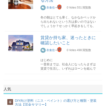
る方法
を減らすことにつながります。
考え方を変えよう
シャンプーの役割
W
衣食住
•
0
Votes
551
閲覧数
さらに、ガスやネットとセットで契約す
人は何か悩みがあったり、考え事をして
ると割引がある場合もあるため、できる
自分は自分！人と比較しない
いるとなかなか眠れないものです。夜は
冬の朝はとても寒く、なかなかベッドか
シャンプーには洗浄作用以外にも、さま
だけ家庭で使用する光熱費等の会社は統
人と比べて自分は劣っていると感じるこ
できるだけ考えることをやめて、心身と
ら出られないという方は多いのではない
ざまな役割があります。
一することがおすすめです。
とはありませんか？人と比べることは、
もにリラックスできるように心がけまし
でしょうか？せっかく早起きをしても、
できない自分に落ち込み、ストレスが溜
ょう。とはいえ、考えることをやめるの
布団から出られずに二度寝してしまうこ
毛穴や毛髪の汚れを取り除く栄養を補給
まってしまう原因にもなります。人は
水道代の節約にはシャワーヘッドの交換
は簡単ではありませんよね。そんな時は
ともありますよね。そこで今回は、寒い
するマッサージ効果により、血流を良く
賃貸か持ち家、迷ったときに
人、自分は自分と割り切り、できない自
がおすすめ
下記を実践してみてください。
朝でもスムーズに目覚める方法を紹介し
するリラックス効果により、ストレスを
分ばかりに目を向けるのはやめましょ
実はシャワーにはかなりの水道代がかか
確認したいこと
ていきます！
解消する
う。
っていることをご存じでしょうか。その
夜は仕事や学校のことは考えない習慣を
毎日欠かせないシャンプーですので、そ
W
衣食住
•
0
Votes
498
閲覧数
ため、シャワーヘッドを交換して節水す
作る
気になることや悩んでいることはと
事前対策編
の選び方の重要性がわかります。
ることができると、
何事もポジティブシンキング
年間約3万円以上の節
りあえずメモに残し、翌日に持ち越す
ど
約ができる
物事を悲観的にとらえると、どうしても
と言われています。シャワー
うしても考え込みそうなときは、読書な
はじめに
シャンプーの種類
ヘッドはネット通販でも購入可能でどこ
心が落ち込みます。これから起こる事柄
ど好きなことで気分転換をする
一昔前までは、社会人になったらまずは
夜のルー
普段から規則正しい生活を心がける
の家庭でも簡単に交換できますので、ぜ
に不安を覚えたり、マイナスな感情を抱
ティンを作る
賃貸で生活し、いずれはローンを組んで
朝すっきりと目が覚めるためには、体内
ひ検討してみてください。
くのは避けましょう。どんな事柄にも
持ち家に住むことが理想とされていまし
時計を整えておく必要があります。規則
シャンプーには主に3つの種類がありま
「楽しみだな」「ワクワクするな」とい
た。しかし在宅ワークやフリーランスの
正しい食生活を心がけ、決まった時間に
す。
うポジティブな感情を持つように意識す
固定費
増加など、働き方が変わってきている現
寝る前のルーティンを作っておくと、
就寝し起床するようにしましょう。体内
るだけでも、あなたの人生が明るくなり
代において、住宅に関する価値観も変わ
「これをすると眠りにつく」というリズ
リズムが整ってくると、自然と朝もすっ
アミノ酸系シャンプー
人気
ますよ。
りつつあります。
ムが自然とついてきます。寝る前のルー
きりと目覚めるものです。
アミノ酸系洗浄成分が配合されたシャン
物件の見直し
ティンは以下のようなものが例としてあ
プーです。低刺激なシャンプーのため、
完璧主義にはならない
コロナウイルスが蔓延して以降、テレワ
ります。
本記事では、賃貸か持ち家かで迷ってい
眠る前に体を温める
DIY向け塗料（ニス・ペイント）の選び方と種類・塗装
肌が弱い人でもある程度は肌荒れするこ
峯
何事も完璧にしようと思うと疲れてしま
ークが普及し、これまでのようにオフィ
る方に向け、検討する際に確認しておき
体が冷えていると、眠りが浅くなり、結
方法【完全サマリー】
となく使うことができます。また、汚れ