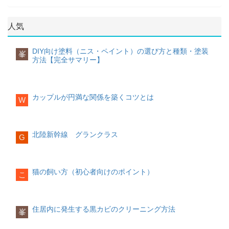
状に切る
睡眠の質は簡単に改善できるのです！今
の良い場所でなくとも、住まいを探すこ
時計を整えておく必要があります。規則
人、自分は自分と割り切り、できない自
ンを押さえられるというメリットもあり
切り幅は料理に合わせて変えましょう。
回は睡眠の質を上げる習慣をご紹介しま
とはできます。
都心よりも田舎のほうが
正しい食生活を心がけ、決まった時間に
分ばかりに目を向けるのはやめましょ
ます。
サラダなど生で食べるときは薄切り、煮
す。
家賃は圧倒的に安い
ため、物件を変更す
就寝し起床するようにしましょう。体内
う。
人気
物や炒め物として食べるときは厚切りに
ることも不要な支出を減らす方法の一つ
リズムが整ってくると、自然と朝もすっ
賃貸に適した働き方
するのがポイントです。
体を温める
です。
きりと目覚めるものです。
何事もポジティブシンキング
一方で賃貸に適した働き方の特徴は下記
DIY向け塗料（ニス・ペイント）の選び方と種類・塗装
峯
物事を悲観的にとらえると、どうしても
の通りです。
いちょう切り
サブスクの見直し
方法【完全サマリー】
眠る前に体を温める
心が落ち込みます。これから起こる事柄
体が冷えているとなかなか寝付けないた
サブスクの中には、初月だけ無料で使用
体が冷えていると、眠りが浅くなり、結
に不安を覚えたり、マイナスな感情を抱
転勤が多いフリーランス
め、睡眠前に体を温めることが大切で
可能なサービスが多くあります。しか
果的に朝の目覚めが悪くなります。その
くのは避けましょう。どんな事柄にも
転勤が多い職業の場合は、引っ越しのし
円柱状の野菜を縦半分に切るさらに縦半
す。体を温めるには、以下のような方法
し、登録したことを忘れてしまい、翌月
ため就寝前にストレッチを取り入れた
「楽しみだな」「ワクワクするな」とい
やすい賃貸がおすすめです。また、フリ
分に切る端からいちょう形になるように
があります。
から利用料が請求されていたということ
カップルが円満な関係を築くコツとは
り、半身浴をしたりとできるだけ体を温
W
うポジティブな感情を持つように意識す
ーランスは働き方が自由ではあります
切る
も少なくないのではないでしょうか。不
めることを心がけてみましょう。
るだけでも、あなたの人生が明るくなり
が、収入が安定しないことも多く、住宅
火の通りが均等になるように、厚さは全
要なサブスクに登録していないか、また
ショウガなど体が温まる食材を夕飯に取
ますよ。
ローンを組むのにリスクがある場合もあ
て揃えて切るようにしましょう。
使用頻度の低いものは解約するなど、一
り入れる
入浴時に38～40度のぬるま湯に
起床時の対策編
ります。一定の収入が保障されるまで
度見直してみましょう。
20分ほどつかる
寝る直前に首元や手足首
北陸新幹線 グランクラス
G
完璧主義にはならない
は、賃貸で生活するほうが良いでしょ
小口切り
を温める
寝る前にストレッチをする
マッ
何事も完璧にしようと思うと疲れてしま
う。
サージをする
交通費
起床前にエアコンをセット
います。もし完璧主義に陥っている方が
起床の30分～1時間ほど前にエアコンが付
いれば、ある程度手を抜けるところは抜
家族構成から考える
細長い棒状の野菜を端からワッカ状に切
猫の飼い方（初心者向けのポイント）
くように予約しておくのがおすすめで
こ
く、人に頼れる部分は頼ることを意識し
る
寝る前に頭と体をほぐすマッサージを少
移動の際はICカードを使う
す。起床する頃には部屋の温度も暖かく
てみましょう。「これくらい力を抜いて
包丁を少し内側に傾け、できるだけ薄く
し取り入れるだけでも睡眠の質は上がり
ICカードを使用することで、電車に乗る
なり、布団から出るのがスムーズになり
もいいんだ」ということがわかると、ど
家族構成によっても、持ち家か賃貸かの
切ることで、まな板から野菜が転がって
ます。マッサージは、以下のような方法
だけでポイントがたまったり、割引が適
ます。
こか心にも余裕ができるものです。
判断基準が異なります。
しまうことを防ぐことができます。
があります。
用されるような場合があります。これま
住居内に発生する黒カビのクリーニング方法
峯
で切符を購入していた人は、ICカードの
起きたらまずカーテンを開ける
行動を変えよう
持ち家に適した家族構成
利用に切り替えることで電車代の節約が
乱切り
胡坐をかいた状態で両手を組み、息を吸