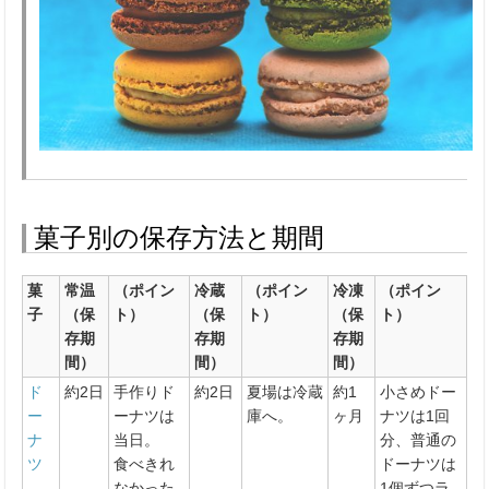
菓子別の保存方法と期間
菓
常温
（ポイン
冷蔵
（ポイン
冷凍
（ポイン
子
（保
ト）
（保
ト）
（保
ト）
存期
存期
存期
間）
間）
間）
ド
約2日
手作りド
約2日
夏場は冷蔵
約1
小さめドー
ー
ーナツは
庫へ。
ヶ月
ナツは1回
ナ
当日。
分、普通の
ツ
食べきれ
ドーナツは
なかった
1個ずつラ