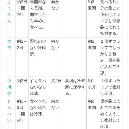
よ
約2日
未開封な
向か
約2
食べる1回
う
（開
ら長期。
ない
週間
分の量ごと
か
封）
開封した
小分けにラ
ん
ら早めに
ップし保存
食べる。
袋に入れて
密封する。
大
約1～
湿気の少
向か
約2
１個ずつラ
福
2日
ない冷暗
ない
週間
ップでしっ
所。
かりと包
み、保存袋
に入れて冷
凍。
今
約2日
すぐ食べ
約2日
夏場は冷蔵
約1
１個ずつラ
川
ないなら
庫に保存す
ヶ月
ップで密封
焼
冷凍。
る。
し冷凍。
せ
約2～
食べきれ
向か
約2
保存袋に入
ん
3日
ない場合
ない
週間
れて空気を
べ
（開
は冷凍。
ぬくように
い
封）
し密封して
冷凍。