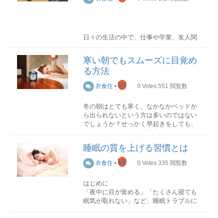
硬い野菜を切るときは、包丁を下に押す
さらに、ガスやネットとセットで契約す
本記事では、賃貸か持ち家かで迷ってい
ようにして切るのが基本です。力を入れ
ると割引がある場合もあるため、できる
る方に向け、検討する際に確認しておき
ることで、繊維を断ち切りやすくしま
だけ家庭で使用する光熱費等の会社は統
たい項目をお伝えしていきます。
す。
一することがおすすめです。
日々の生活の中で、仕事や学業、友人関
係など様々なことにストレスを感じてし
働き方から考える
切り方の基本10選
水道代の節約にはシャワーヘッドの交換
まいませんか？多忙な毎日を送る中で、
基本的な切り方を覚えておけば、応用も
寒い朝でもスムーズに目覚め
がおすすめ
ストレスとうまく付き合うことはとても
しやすくなります。ここでは野菜の切り
実はシャワーにはかなりの水道代がかか
る方法
大切です。
方の基本を10種類紹介します。
住まいにおいて一番に確認する条件が
っていることをご存じでしょうか。その
「立地」。しかし、働き方によって、ど
W
衣食住
•
0
Votes
551
閲覧数
ため、シャワーヘッドを交換して節水す
今ストレスを抱えている方は、もしかす
この立地に住まいを設けるかは変わりま
輪切り
ることができると、
年間約3万円以上の節
ると考え方や行動を少し変えるだけで、
す。では、持ち家か賃貸、それぞれに適
約ができる
と言われています。シャワー
冬の朝はとても寒く、なかなかベッドか
ストレスが大幅に軽減されるかもしれま
した働き方とは何でしょうか？
ヘッドはネット通販でも購入可能でどこ
ら出られないという方は多いのではない
せん。今回はストレスフリーな生活を送
円柱状の野菜を端からワッカ状に切る
の家庭でも簡単に交換できますので、ぜ
でしょうか？せっかく早起きをしても、
るためにぜひ実践してほしいことをご紹
持ち家に適した働き方
料理によって厚みは異なりますが、ポイ
ひ検討してみてください。
布団から出られずに二度寝してしまうこ
介します。
持ち家に適した働き方の特徴は下記の通
ントは同じ厚さに切り揃えることです。
ともありますよね。そこで今回は、寒い
りです。
また、輪切りにした後に野菜の角を削い
睡眠の質を上げる習慣とは
固定費
朝でもスムーズに目覚める方法を紹介し
考え方を変えよう
で丸くしておく（面取り）と、煮崩れ防
ていきます！
W
衣食住
•
0
Votes
335
閲覧数
止にもつながります。
転勤の可能性が少ない在宅ワークが主流
安定した収入のある職業
物件の見直し
事前対策編
自分は自分！人と比較しない
持ち家の場合は引っ越しが困難であるた
半月切り
はじめに
コロナウイルスが蔓延して以降、テレワ
人と比べて自分は劣っていると感じるこ
め、転勤が少ないことはまず第一条件で
「夜中に目が覚める」「たくさん寝ても
ークが普及し、これまでのようにオフィ
とはありませんか？人と比べることは、
しょう。そのうえで、在宅ワークが主流
眠気が取れない」など、睡眠トラブルに
スに行く機会が少なくなった方も多いで
普段から規則正しい生活を心がける
できない自分に落ち込み、ストレスが溜
な方であれば、比較的価格の安い郊外に
円柱状の野菜を縦半分に切る端から半月
悩んでいませんか？実は少しの行動で、
しょう。そうなるとオフィスに近い立地
朝すっきりと目が覚めるためには、体内
まってしまう原因にもなります。人は
家を構えることもできるため、住宅ロー