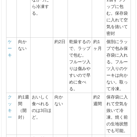
ら冷凍す
ップに包
る。
む。保存袋
に入れて空
気を抜いて
密封
ケ
向か
約2日
乾燥するの
約1
個別にラッ
ー
ない
で、ラップ
ヶ月
プで包み保
キ
で包む。
存袋に入れ
フルーツ入
る。フルー
りは傷みや
ツ入りのケ
すいので早
ーキは向か
めに食べ
ない。取っ
る。
て冷凍。
ク
約1週
おいしく
向か
約2
保存袋に入
ッ
間
食べれる
ない
週間
れて空気を
キ
（開
のは3日ほ
抜いて冷
ー
封）
ど。
凍。焼く前
の生地状態
でも可能。