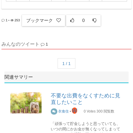
ブックマーク
0
1
•
253
みんなのツイート
1
1 / 1
関連サマリー
不要な出費をなくすために見
直したいこと
W
衣食住
•
0
Votes
300
閲覧数
「頑張って貯金しようと思っていても、
いつの間にかお金が無くなってしまって