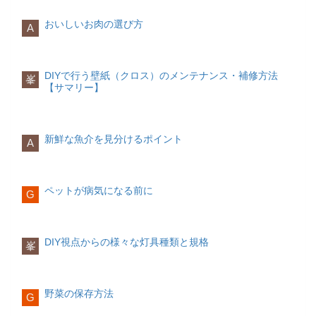
日の光を浴びることで、体は「朝だ！」
持ち家に適した家族構成は下記の通りで
できる可能性があります。
いながら両手を前に伸ばし、息を吐きな
と自然と反応するようになります。寝る
す。
がら背中を丸める。息を吐ききったら上
おいしいお肉の選び方
前にはカーテンを閉め、朝目が覚めた時
A
とにかく楽しいことをする
体を戻す。（5セット）
正座をした状態で
円柱状の野菜を90度ずつ回転させなが
にカーテンを開ける習慣をつけると、体
ワクワクすることをしているときは、辛
家族構成が今後大きく変わる可能性が少
額を床につけ、息を吐きながらお尻を持
ら、面部分を斜めに切る
がすっきりと目覚めてくれるでしょう。
いことやしんどいことは忘れるもので
ない兄弟が多い
ち上げる。息を吸ってお尻を下げる。（5
にんじんのように太さが途中で変わる野
す。ストレスを感じているときほど、楽
たとえばすでに結婚していて、子供もい
セット）
考えることをやめる
菜は、太い部分は縦半分に切ってから乱
DIYで行う壁紙（クロス）のメンテナンス・補修方法
布団の中で運動する
峯
しいことをすることを心がけましょう。
るご家庭の場合、建設時に家の広さや設
切りをすることで、先端側と上側とでサ
【サマリー】
体を温めるために、布団の中で軽く運動
ショッピングでもよいですし、友達とご
備を設計しやすいという利点がありま
イズを均等に保つことができます。
するのも一つです。簡単に体を伸ばして
飯に行くのでもよいです。自分がリフレ
す。無駄な部屋や設備を設けるリスクが
人は何か悩みがあったり、考え事をして
ストレッチをしたり、両手を合わせて押
ッシュできると思うことを積極的に取り
低いため、効率的に住宅設計ができるで
いるとなかなか眠れないものです。夜は
短冊切り
し合う等尺性運動などもおすすめです。
入れてみてください。
しょう。
できるだけ考えることをやめて、心身と
新鮮な魚介を見分けるポイント
軽い運動を取り入れることで、基礎代謝
A
もにリラックスできるように心がけまし
もアップします。
規則正しい生活を送る
また、自身が兄弟が多い人であれば、親
ょう。とはいえ、考えることをやめるの
規則正しい生活は、心身を健康にしてく
から土地の相続ができない場合も多く、
は簡単ではありませんよね。そんな時は
野菜を長さ5センチ幅に切る端から1cmの
白湯を飲む
れる基礎となります。もし睡眠時間が短
自分自身で住まいを設ける必要がでてき
下記を実践してみてください。
ペットが病気になる前に
厚さで板状に切る縦に幅1~2mmに切る
G
冷えは体の内側からくるものです。朝起
いのであれば、早寝早起きを意識してみ
ますので、持ち家を選ぶことも一つで
さっと火を通したい場合は1~2mm幅に、
きてすぐに白湯を飲むことで、体が内側
ましょう。食生活に偏りがあるのであれ
す。
夜は仕事や学校のことは考えない習慣を
できるだけ野菜の存在感を出したい場合
からぽかぽかとし、体温を上げる手助け
ば、栄養バランスのとれた食事を意識し
作る
気になることや悩んでいることはと
は4~5mm幅に切るのがポイントです。
をしてくれます。
てみましょう。生活習慣を少し変えるだ
賃貸に適した家族構成
りあえずメモに残し、翌日に持ち越す
ど
DIY視点からの様々な灯具種類と規格
峯
けでも、心がパッと晴れやかになること
賃貸に適した家族構成は下記の通りで
うしても考え込みそうなときは、読書な
さいの目切り
がありますよ。
スムーズな目覚めを助けるアイテム編
す。
ど好きなことで気分転換をする
夜のルー
ティンを作る
最後に
家族構成が今後大きく変わる可能性が高
野菜の保存方法
G
野菜を長さ5センチ幅に切る端から1cmの
ストレスは「考え方」や「行動」を少し
スマートリモコン
い一人っ子で親が持ち家
厚さで板状に切る縦に1cm幅に切る横に
変えるだけで、うまく付き合っていくこ
室内の温湿度を計測し、設定している温