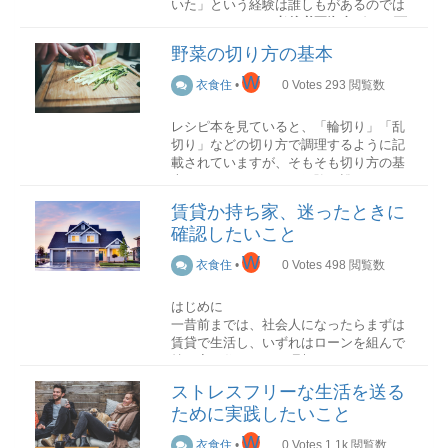
いた」という経験は誰しもがあるのでは
ないでしょうか。
老後必要資金が2000万
円
とも言われているこのご時世、計画的
野菜の切り方の基本
な貯蓄はどこの家庭でも必要になってい
るため、家計の収支を見直したいと考え
W
衣食住
•
0
Votes
293
閲覧数
ている人も多いでしょう。
レシピ本を見ていると、「輪切り」「乱
そこで今回は、不要な出費をなくすため
切り」などの切り方で調理するように記
に見直したいことについて紹介していき
載されていますが、そもそも切り方の基
ます。
本がわからないという経験は誰しもある
かと思います。しかし切り方がわからな
光熱費
賃貸か持ち家、迷ったときに
いからと言って、適当に切ってはいけま
確認したいこと
せん。レシピにはそれぞれの料理に適し
た切り方が紹介されていますので、切り
W
電力プランを見直す
衣食住
•
0
Votes
498
閲覧数
方を変えてしまうと味や食感が落ちてし
電力の自由化により、個人個人が自由に
まう可能性があります。
電力会社を選ぶことができるようになり
はじめに
ました。「ソフトバンクでんき」「楽天
一昔前までは、社会人になったらまずは
野菜の切り方のコツ柔らかい野菜
でんき」など最近ではあらゆる企業が電
賃貸で生活し、いずれはローンを組んで
柔らかい野菜を切るときは、包丁を手前
力プランを提供しています。家庭によっ
持ち家に住むことが理想とされていまし
に引くようにして切るのが基本です。手
て毎月の電力使用量や使用する時間帯な
た。しかし在宅ワークやフリーランスの
前に引くことで力を入れずに切ることが
ども異なるため、自身の家庭にあった電
ストレスフリーな生活を送る
増加など、働き方が変わってきている現
でき、野菜の繊維を壊さずに済みます。
力プランを検討することは、不要な支出
ために実践したいこと
代において、住宅に関する価値観も変わ
を減らすことにつながります。
りつつあります。
硬い野菜
W
衣食住
•
0
Votes
1.1k
閲覧数