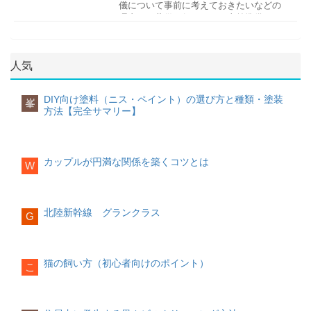
解くのが難しい、なかなか解けないとい
我慢すればするほど自分自身を苦しめて
儀について事前に考えておきたいなどの
ます。チャペル結婚式を挙げるための施
ともありますので、事前に担当者に確認
めたきっかけとなったのは、イギリスの
るキリスト教供物自体がなく不要生花が
会話の中に「ギャップ」を取り入れる
う結び方で、その違いは輪の部分が「あ
しまい、次第に相手との関係性にも疲れ
理由から葬儀を行うための事前準備とし
設です。壁がガラス張りで式場内から海
しておきましょう。ヘアメイクはできる
メアリー女王とスぺインのフェリペ2世も
メインとなる、ユリ、カーネーション法
わび」のような形で表現していることで
てしまいます。不安に感じた事、不満に
て、何が必要なのか知りたい方がいるの
が見えるなどのロケーション重視の場所
だけ自身が希望するイメージ写真を用意
結婚の際に用いられたからだといわれて
要・お布施などは無し、信者がボランテ
す。さらに両端を引っ張ることで強く結
感じたことは都度相手にしっかりと伝え
ではないでしょうか。事前に把握してお
も多い。教会のような礼拝する場所はな
しておくとスムーズです。
います。
ィア
ばれることから「末永く続いていく」と
人は「ギャップ」に心惹かれるもので
てみませんか？それだけで関係性は今よ
くことで、実際にそのようなことになっ
い。市街地から少し慣れている所にあ
人気
いう意味を持ちます。特に関西よりも西
す。「元ヤンキーが東大に合格した」
りもっと良いものになるでしょう。
た時に慌てることなく対応ができます。
る。
受付・祝辞・乾杯者の決定
結婚指輪の意味
側の地域では、祝い事全般として蝶結び
「貧乏から脱却して億万長者になった」
また本人の希望も聞いて叶えることも可
ビーチ海が目の前のビーチに会場がセッ
招待客にタスクを依頼する場合、早めに
結婚指輪をしていると「私は既婚者」と
ではなく「鮑結び」が多く使用されてい
などのストーリーは、その変化の理由や
能です。昔に比べて葬儀の種類も増えた
ポイント「会いたい」「さみしい」は積
ティンされたロケーションで式を挙げ
決定し通知しておくのがベストです。特
いうメッセージになり、一目見るだけで
DIY向け塗料（ニス・ペイント）の選び方と種類・塗装
峯
ます。蝶結びと結び切りに迷った場合に
過程が気になってしまいますよね？
ため、選択ができます。
極的に伝える相手に直してほしいことが
る。外にテーブルを置けば披露宴も可
に目上の方への依頼の場合は、決定した
方法【完全サマリー】
結婚しているんだなと認識されます。結
使用することもあります。
あれば、しっかりと話し合う親しき中に
能。大聖堂有名な大聖堂でもウエディン
段階でなるべく早くに打診するようにし
婚式の指輪交換で使用するため、ほとん
「なぜ？」「どうして？」「どうやっ
も礼儀あり！思いやりが大切
グが可能な場所がある。大聖堂調のクラ
ましょう。準備物
どが購入をすることになります。
て？」と聞き手の疑問を引き出し、興味
シカルな教会もある。ステンドグラスや
を引き付けるには、自分自身や相手の変
パイプオルガンの演出あり。少人数それ
喪主を誰にするのか
カップルが円満な関係を築くコツとは
結婚指輪の形やデザインシンプルに
W
化を会話の中に取り入れてみるとよいで
ぞれの家族を連れて旅行気分で式を挙げ
どんなに関係性が長くなっても、お互い
一番の影響力があるのは、故人の遺言で
招待状
結婚指輪は結婚後に日常的につけるもの
す。
ることができる。日本での披露宴に比べ
への「思いやり」や「リスペクト」を忘
す。遺言が特に無ければ次のようになり
招待状は手作りまたは既製品がありま
なので、使いやすいデザインでカジュア
て費用も抑えられる。10名規模。大人数
れないカップルは長続きします。相手が
ます。もしは葬儀の全体の監督・全体の
す。手作りの場合コストは抑えられます
ルでシンプルなデザインがいいでしょ
相手の名前を呼ぶ
OKのチャペル海外でも、50～60名ほどの
困っていることを助けてあげたり、しん
挨拶・寺院への連絡・葬儀社の決定など
が、手間がかかります。最近では外注で
北陸新幹線 グランクラス
う。高級レストランやフォーマルな場
G
人数で挙式や披露宴ができる場所がある
どい時には優しく声をかけたりと、少し
大きな役割を持ちます。荷が重いと考え
安く招待状を手配してくれる会社もあり
所、もしくは子供の入学式などでは、婚
ふたりきりでハネムーンを兼ねて挙式だ
の思いやりが大切です。
てしまう方は、実際の細かい部分を、他
ます。
約指輪を重ねてつければ特別な演出も可
会話の中のところどころで相手の名前を
け二人で挙げる場合がある。費用が安く
の遺族にも協力してもらいましょう。
能です。
呼ぶことを心がけましょう。「あなた」
準備も楽である。海外のロケーションで
思いやりのある行動は、相手のことを大
引き出物、プチギフト
猫の飼い方（初心者向けのポイント）
こ
などの二人称ではなく、
も素晴らしいフォトが撮れる個性的な場
相手の名前で呼
事に思っているという何よりの証であ
故人の配偶者故人の血縁者（長男・次男
引き出物やプチギフトを用意しましょ
円は永遠という意味
ぶことがポイント
所歴史ある古城などでウエディングが可
です。
り、愛情が伝わるものです。
以下直系男子・長女・次女以下直系女
う。式場で手配ができる場合がほとんど
指輪が愛の証として扱われるのは、円は
能な場所がある。旅行会社や結婚式斡旋
子・故人の親・故人の兄弟姉妹の順）故
ですが、
外注よりも高くつく傾向があり
終わりがないものととらえているからで
会社などで取り扱いプランがあるか確認
名前を呼ばれることで、聞き手は親密感
人の友人代表者（血縁者がいない場合）
ポイント「ありがとう」をしっかりと伝
ます
。引き出物は招待客との関係性に応