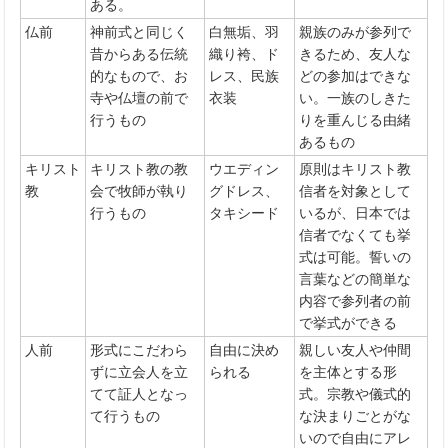
ある。
仏前
神前式と同じく
白無垢、羽
親族のみが参列で
昔からある伝統
織り袴、ド
きるため、友人な
的なもので、お
レス、民族
どの参加はできな
寺や仏壇の前で
衣装
い。一族のしきた
行うもの
りを重んじる由緒
あるもの
キリスト
キリスト教の教
ウエディン
原則はキリスト教
教
会で牧師が執り
グドレス、
信者を対象として
行うもの
タキシード
いるが、日本では
信者でなくても挙
式は可能。誓いの
言葉などの簡単な
内容で参列者の前
で挙式ができる
人前
形式にこだわら
自由に決め
親しい友人や仲間
ずに立会人を立
られる
を主体とする形
てて証人となっ
式。宗教や儀式的
て行うもの
な決まりごとがな
いので自由にアレ