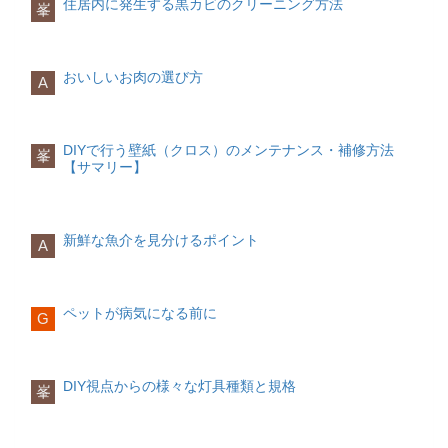
住居内に発生する黒カビのクリーニング方法
す。切れ目のない輪の形は「永遠」を意
峯
する
を感じ、おのずと心を開いてくれるよう
複数でもよい（ひとりに決められない場
える記念日を大切にする相手の良いとこ
じて違うものを用意するとより親切で
味します。
になります。相手との距離が近くなる
合）葬儀の形式
ろはきちんと言葉にして褒める
す。
と、会話にも興味をもってもらいやすく
葬儀の形式はさまざまです。親しい人の
なるものです。
挙式する場所場所特徴主な場所ハワイ海
みでいいのか、一般の人も招くのか、人
席札
おいしいお肉の選び方
A
外挙式の定番。特にオワフ島は常に人気
数、費用などを考えて、どの葬儀が一番
招待客の氏名をのせる席札も、手作りも
指輪の決まり事
がある挙式エリアとして有名。挙式がで
ただし、会話の中で頻繁に名前を呼ぶと
希望に近いのか比べてみましょう。
しくは外注が可能です。さまざまなデザ
左の薬指につける
きる会場やホテルの選択枠が豊富であ
「馴れ馴れしい」と思われてしまうかも
インの席札がありますので、結婚式のテ
婚約指輪も結婚指輪も基本的には左手に
る。手配会社にもプランが多く予算の調
しれませんので、さりげなく適度に呼ぶ
ーマに合わせたものを選ぶと良いでしょ
葬儀の種類形式一般葬お迎え → 安置 →
DIYで行う壁紙（クロス）のメンテナンス・補修方法
はめるのが決まりです。右手の指や他の
峯
整もしやすい。フラダンスやウクレレ演
ようにしましょう。
う。
納棺 → 通夜式 → 告別式 → 火
【サマリー】
指にはめるとファッションリングと間違
奏などの演出もハワイらしくおすすめ。
葬 一般的な葬儀家族葬お迎え →
えられることがあります。結婚するまで
オアフ島グアムリゾートホテルの中にチ
映像
質問するときはシンプルにわかりやくす
安置 → 納棺 → 通夜式 → 告別式 → 火
は、婚約指輪を右手の薬指につけるとい
ャペルがあり挙式が可能なプランがあ
プロフィール映像やエンディングムービ
葬 家族や親しい方のみ直葬（火
う場合もありますが、理由がなければ左
る。挙式とパーティが一体となったプラ
ーには二人の写真やメッセージの準備が
葬）お迎え → 安置 → 納棺 → 火
新鮮な魚介を見分けるポイント
手につけた方がおすすめです。なお重ね
A
イベート感の高いプランも可能。海に見
必要です。外注する場合は納品日から逆
葬 火葬のみ
相手に対して何かを尋ねたいとき、回り
てつけるときには、結婚指輪が先で、そ
えるチャペルが多い。グアムの海を眺め
算して
行う一日葬お迎え → 安置 → 納棺 → 告
2ヶ月ほど前まで
には発注するよう
くどい聞き方をしていませんか？「結局
の上に婚約指輪をつけましょう。
ながらのパーティが叶う。グアムバリビ
にしましょう。
別式 → 火葬 告別式と
何が聞きたいの？」と思われてしまって
ーチサイドにあるチャペルでの挙式。南
火葬を1日で行う葬儀社を決める
いるかもしれません。
ペットが病気になる前に
G
国のラグジュアリーで豪華な雰囲気が楽
両親への記念品
葬儀の形式が決まれば、それに見合った
しめる。バリ島オーストラリア世界遺産
花束が一般的ですが、出産時の体重の米
葬儀社を決めることができるでしょう。
聞きたいことは一度の質問に一つまで
を
婚約指輪との違いとは
もあり、美しい自然に囲まれた雰囲気が
や人形を渡す人も増えてきています。会
実際は、急なことなので、そのまま亡く
心がけ、自分の意見や感情は抜きにして
これから結婚することを約束する指輪の
特徴。ビーチでのオーシャンブルー挙式
場準備
なった病院で紹介される葬儀社へ依頼す
事実のみを尋ねることを意識しましょ
DIY視点からの様々な灯具種類と規格
ことを婚約指輪といいます。結婚の約束
峯
はもちろん大聖堂や教会で厳かな挙式も
ることも多いようです。しかし事前に準
う。
をした時に男性から女性に贈る指輪で
できる。シドニー・ケアンズ・ブリスベ
備する場合は、ゆっくりネットで調べて
す。婚約の証として扱われることが多
ンヨーロッパ格調高い教会や、美しい宮
ネットから依頼もできます。今はネット
料理
時々アイコンタクトをとる
く、普段つけるものよりもパーティーや
殿などで中性の歴史を感じながらのシチ