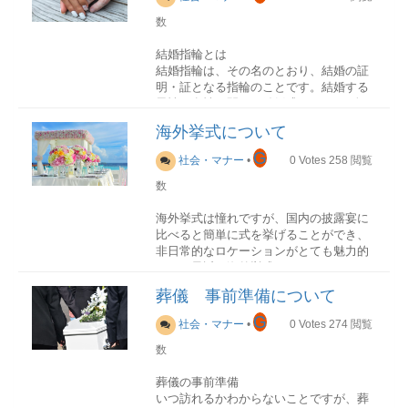
「上手に話すことができない」と悩んで
ンド式が一般的で相場は7,000円～25,000
う。
切り黒白通夜・葬儀結び切り黄白通夜や
カップルである期間が長くなればなるほ
数
いる方は意外と多いものです。そこで今
円となる。式によっては多くの人からの
葬儀の後の佛事結び切り銀銀双銀は、水
ど、スキンシップがおろそかになりがち
回は、相手の心を掴む話し方の秘訣をご
供花が届く場合は、会場に飾り切れない
式場・日程の決定
引の思想とは無関係な新興宗教に用いる
です。でも実は、スキンシップが多いカ
結婚指輪とは
紹介します！
という場合もある。その場合は「御供花
式場の下見をし、自分たちにマッチした
蝶結び・結び切り水引の種類蝶結び・花
ップルほど、長く関係性が続くとの調査
結婚指輪は、その名のとおり、結婚の証
料」として現金を包み持参することもあ
式場を選びましょう。ゼクシーなどで気
結び
結果も出ています。
明・証となる指輪のことです。結婚する
カタカナ語は使わない
る。供物
軽に式場の下見見学を申し込みできます
何度でも結び直しができる蝶結びです。
男性と女性の間で、結婚式において2人の
葬儀社に依頼した場合は、盛り籠になる
ので、気になる式場はいくつか回ってみ
「何度もあってよい」という意味から、
日常的にハグやキスなどスキンシップを
誓いの証として交わされます。結婚後も
ことが多く、5,000円～15,000円くらいが
るのがおすすめです。
一般的なご祝儀やご挨拶、お礼などのほ
海外挙式について
とることを忘れないカップルは、いつま
お互いに薬指にはめて生活します。た
相場。供物の種類と内容
「モチベーション」「ダイバーシティ」
かに慶事などのお祝い事にも利用しま
でも初心の気持ちを忘れず、新鮮な関係
だ、特に男性の場合、仕事の都合で指輪
G
地域によって決まった供物がある場合が
日程は曜日・日柄・時間が大切です。招
など、賢く聞こえるからとついカタカナ
社会・マナー
•
0
Votes
258
閲覧
す。
性であり続けることができるということ
ができない、指輪が傷つく恐れがあるな
あります。事前に確認しておくとよいで
待客の多くが土日祝日が休みの場合は土
語を使っていませんか？
でしょう。
どでやむなく外す場合もあります。
数
しょう。
曜日に結婚式を行うと招待客にも喜ばれ
結び切り・真結び
るでしょう。日取りは
大安友引
などが良
カタカナ語を使うことが悪いことではあ
固く結ばれて解くのが難しいという結び
ポイント感謝の気落ちは積極的に行動で
海外挙式は憧れですが、国内の披露宴に
いとされていますが、最近は気にしない
適・不適について詳細適しているもの現
りませんが、聞き手によっては意味が伝
方から「繰り返すことがないように」
伝える出かけるときには手を繋ぐなど、
比べると簡単に式を挙げることができ、
方も増えています。
金（御供物料）、線香、ろうそく、缶
わらないこともあるでしょう。賢く見せ
「今回限りで終わる」という意味があり
ちょっとしたスキンシップを大切にする
非日常的なロケーションがとても魅力的
結婚指輪の由来
詰、果物、菓子、五穀。故人の好きだっ
ることよりも、
意味を伝えることのほう
ます。弔事やお見舞いなどで使用される
素直に言いたいことは言おう！
です。最近は海外挙式のバリエーション
マリッジリングと呼ばれ、紀元前のヨー
演出の検討
たもの適していないもの肉や魚などの生
がコミュニケーションにおいてはよっぽ
ことが多く、結婚に関しては慶事ですが
も豊富で好きなタイプのスタイルを選択
ロッパから始まったとされています。当
式場が決まれば、当日の演出を決めてい
もの（不殺生ということから）地域によ
ど大事
です。
葬儀 事前準備について
何回も繰り返すということがよくないた
することが可能です。
時の素材は鉄でしたが時代とともに金へ
きます。挙式のスタイル、披露宴の演出
っては海の幸や酒類を供えないこともあ
め、結び切りやそのほかにも鮑（あわ
相手に嫌われることが怖いため、自分の
G
とかわっていき、今の時代になっても欧
など式場担当者とご夫婦で話し合いなが
る形式供物について供花その他仏式果
社会・マナー
•
0
Votes
274
閲覧
ビジネスなどの重要なシーンであればあ
じ）結びを使用します。
感情を押し殺して我慢してしまうことが
米では金の結婚指輪が主流です。
ら決定するのが一般的です。
物、菓子、缶詰、線香などが多い、魚・
るほど、聞き手全員にしっかりと話の内
ありませんか？しかし長く関係性が続い
数
挙式のスタイル種類内容ガーデンウエデ
肉は不適キク、ユリ、ラン、白い花お
容を理解してもらうためにも、できるだ
鮑（あわじ）結び
ているカップルほど、自分の気持ちを正
ィング山や森林に囲まれた場所にある芝
衣装・ヘアメイクの決定
エッジを削って丸みをつけたものを甲
寺 僧侶のお経がある神式線香は不適、
けカタカナ語は使わず日本語に言い換え
慶事や弔事の両方に使用することができ
直に相手にさらけ出しているのです。
葬儀の事前準備
生の上でする挙式。緑いっぱいの空間の
衣装は実際に試着しながら決定します。
丸、プレーンな平打と呼ばれているもの
果物・お酒が多いキク、ユリ、ラン、白
ることを意識しましょう。
ます。結び切りの場合と同様に、結びを
いつ訪れるかわからないことですが、葬
中、オープンエアで多彩な演出を楽しめ
試着できる衣装の枚数が決まっているこ
が主流です。甲丸リングを定番として広
い花神社 費用が安い、祝詞が唱えられ