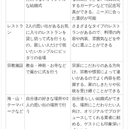
な結婚式
するガーデンなどで記念写
真ができる。ニーズに合っ
た選択が可能
レストラ
2人の思い出があるお気
さまざまなタイプのレスト
ン
に入りのレストランを
ランがあるので、料理の内
貸し切って式を行うも
容や内装、雰囲気などを中
の。親しい人だけで祝
心に選ぶことができる
いたいカップルにピッ
タリの会場
宗教施設
教会・神前・お寺など
宗派にこだわりのある方向
で厳かに式を行う
け。宗教や慣習によって違
いがあるのでよく内容を把
握する。家のしきたりや伝
統を受け継ぐことができる
海・山・
自分達の好きな場所や2
自分達らしい結婚式ができ
テーマパ
人の思い出の場所で行
る。場所にこだわりたい人
ークなど
う
向け。オリジナルでプロデ
ュースしてくれる業者に頼
める。ゲストにも印象深い