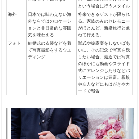
という場合に行うスタイル
海外
日本では味わえない海
将来できるゲストが限られ
外ならではのロケーシ
る。家族のみのセレモニー
ョンと非日常的な雰囲
がほとんど。新婚旅行と兼
気を味わえる
ねて行える。
フォト
結婚式の衣装などを着
挙式や披露宴をしないばあ
て写真撮影をするウエ
いに、その記念で写真を残
ディング
したい場合。最近では写真
のほかにも動画やスライド
式にアレンジしたりなどバ
リエーションは豊富。親族
や友人などにもはがきやカ
ードで報告