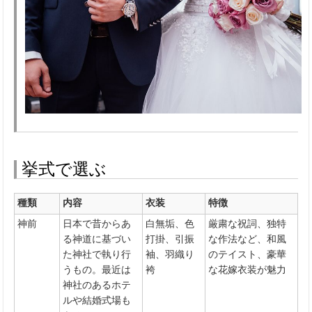
挙式で選ぶ
種類
内容
衣装
特徴
神前
日本で昔からあ
白無垢、色
厳粛な祝詞、独特
る神道に基づい
打掛、引振
な作法など、和風
た神社で執り行
袖、羽織り
のテイスト、豪華
うもの。最近は
袴
な花嫁衣装が魅力
神社のあるホテ
ルや結婚式場も