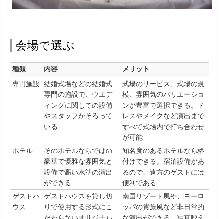
会場で選ぶ
種類
内容
メリット
専門施設
結婚式場などの結婚式
式場のサービス、式場の規
専門の施設で、ウエデ
模、雰囲気のバリエーショ
ィングに関しての設備
ンが豊富で選択できる。ド
やスタッフがそろって
レスやメイクなど演出まで
いる
すべて式場内で打ち合わせ
が可能
ホテル
そのホテルならではの
知名度のあるホテルなら格
豪華で優雅な雰囲気と
付けできる。宿泊設備があ
設備で高い水準の演出
るので、遠方のゲストには
ができる
便利である
ゲストハ
ゲストハウスを貸し切
南国リゾート風や、ヨーロ
ウス
りで使用する形式にこ
ッパの貴族風など非日常的
だわらないオリジナル
な演出ができる。写真映え