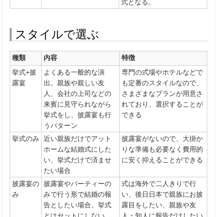
式となる。
スタイルで選ぶ
種類
内容
特徴
挙式+披
よくある一般的な演
専門の式場やホテルなどで
露宴
出。親族や親しい友
も定番のスタイルなので、
人、会社の上司などの
さまざまなプランが用意さ
来賓に見守られながら
れており、選択することが
挙式をし、披露宴も行
できる
うパターン
挙式のみ
近い親族だけでアット
披露宴がないので、大掛か
ホームな結婚式にした
りな準備も必要なく費用的
い、挙式だけで済ませ
に安く抑えることができる
たい場合
披露宴の
披露宴やパーティーの
式は海外で二人きりで行
み
みで行う形で結婚の報
い、後日日本で親族にお披
告としたい場合。挙式
露目をしたい、親族や友
とはセットにしない
人・知人に報告だけしたい