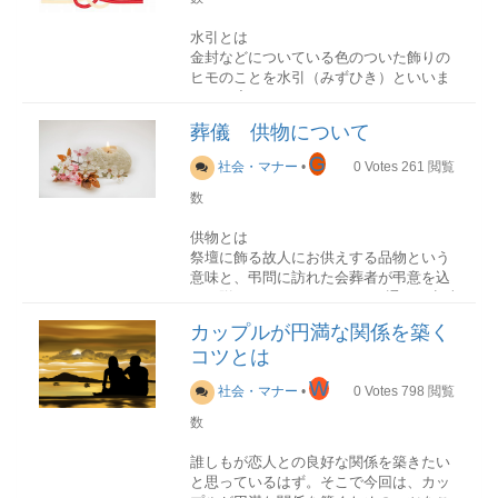
水引とは
金封などについている色のついた飾りの
ヒモのことを水引（みずひき）といいま
す。一度は目にしたことがあるでしょ
う。ヒモの色や本数・結び方は、意味が
葬儀 供物について
それぞれにあるため、マナーや作法を間
違えないように注意することが必要で
G
社会・マナー
•
0
Votes
261
閲覧
す。
数
供物とは
祭壇に飾る故人にお供えする品物という
水引のマナー
意味と、弔問に訪れた会葬者が弔意を込
水引の色は、慶事と佛事で使用する際に
めて贈ってくれたものという2通りの意味
違いがあるので注意する
があります。
カップルが円満な関係を築く
慶事の場合：赤白・金銀・赤金佛事の場
コツとは
祭壇に飾る供物
合：白黒・黄白・青白・銀・黒
祭壇費用や葬儀費用に含まれているもの
マナーについて
W
社会・マナー
•
0
Votes
798
閲覧
が多く、葬儀社が準備する。主に果物や
落雁のような干菓子を供える場合が多
数
飾り結びの本数・色・結び方など、それ
い。
ぞれの用途に合っていない金封を渡すこ
誰しもが恋人との良好な関係を築きたい
とや結び方には、失礼にあたらないよう
会葬者が弔意を込めて贈ってくれた供物
と思っているはず。そこで今回は、カッ
注意する必要があるキリスト教に水切り