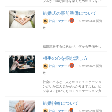
最近は品物ではなく、香典などの金銭ま
プルが円満な関係を築くためのコツをご
は不要神式と仏式では同様の水引でもよ
たは、お花（供花）を贈る場合が増えて
紹介したいと思います。
いお見舞いで使用する場合はなるべく地
いる。地域によっては缶詰の詰め合わせ
味なものがよい災害のお見舞いは無しの
結婚式の事前準備について
の供物を飾ることもある。
束縛は厳禁！
白封筒にする自分で用意した水引を使用
W
する場合には、紐の数は奇数、右側が濃
社会・マナー
•
0
Votes
331
閲覧
い色となるようにする
数
水引の由来
ついつい相手のことが好きすぎて束縛し
飛鳥時代にさかのぼります。小野妹子が
供物の相場
たり、過度に干渉したりしていません
遣隋使として隋から持ち帰った献上品
通常は、供物や供花は葬儀場に飾られま
か？束縛は相手のことを疲れさせてしま
に、赤白に染められた麻の紐が結ばれて
す。内容だけでなく見栄えや形式が葬儀
う要因ですし、何より「自分のことを信
結婚式をするにあたり、何から準備をし
いたのが発端です。以降、宮中への献上
にふさわしくなければ遺族に失礼にあた
頼していないのだろうか？」という不信
ていけば良いか迷う方も多いでしょう。
品には赤白の紐で結んだものを、使うよ
ります。そのため多少割高になることも
感にもつながります。
結婚式の半年ほど前からスタートする準
うになりました。現在の水引は、和紙の
あるようです。
相手の心を掴む話し方
備。本記事では結婚式の準備において必
紙で作られたこよりに水糊を引いて、固
束縛しない・されないためには、相手の
要なことをまとめていきます。
W
めながら作ることより「水引」と呼ばれ
枕花（故人の枕元に飾る花）
ことを不安にさせないように普段からコ
社会・マナー
•
0
Votes
625
閲覧
るのです。
籠などのフラワーアレンジメントにする
ミュニケーションをしっかりととること
数
結婚式の準備基本準備
こともあるが、5000円～10000円が相場
が大切。過度に干渉しすぎず、お互い自
である。亡くなってから早い段階で手配
由な時間を設けることが、良好な関係を
社会に出ると、人とのコミュニケーショ
するもので通夜の前までに手配するのが
築く上で大切です。
ンがいかに大切かがわかりますよね。ビ
適している。故人にごく親しい方が贈る
招待客のリストアップ
水引の色と結び方
ジネスにおいてもコミュニケーション力
のが一般的である。供花（通夜や葬儀・
式場を決めるにあたって、どの程度の客
ポイント趣味などに一人で没頭する時間
のあるなしで仕事の出来高が大きく変わ
告別式で飾られる花）
数を招待するか事前に決めておく必要が
を作る彼・彼女以外との交友関係も大切
色用途結び方赤白中元・歳暮・入学祝
ってきます。
かつては、祭壇の周りに1対で供えている
あります。招待客数によって式場の規模
にする日常的なスキンシップを大切に
い・お見舞い・その他個人的な用途蝶結
結婚指輪について
ものでしたが、最近では葬儀場のスペー
や費用も変わってくるため、まず初めに
び・結び切り金銀婚礼・受賞・会社賞
しかしながら、「人と話すのが苦手」
G
スの都合で１基だけ贈るのが主流。スタ
リストアップから始めるようにしましょ
社会・マナー
•
0
Votes
291
閲覧
与・格式を必要とする場合蝶結び・結び