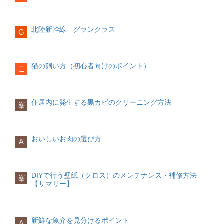
している人には不向きです。
しやすくなります。ここでは野菜の切り
ます。
こか心にも余裕ができるものです。
方の基本を10種類紹介します。
住まいにおいて一番に確認する条件が
「立地」。しかし、働き方によって、ど
【高級アルコール系シャンプーがおすす
起きたらまずカーテンを開ける
行動を変えよう
この立地に住まいを設けるかは変わりま
めの人】
輪切り
北陸新幹線 グランクラス
G
日の光を浴びることで、体は「朝だ！」
す。では、持ち家か賃貸、それぞれに適
と自然と反応するようになります。寝る
した働き方とは何でしょうか？
オイリー肌で、頭皮や髪のベタつきに悩
前にはカーテンを閉め、朝目が覚めた時
とにかく楽しいことをする
んでいる方多汗症の方石けん系シャンプ
円柱状の野菜を端からワッカ状に切る
にカーテンを開ける習慣をつけると、体
ワクワクすることをしているときは、辛
持ち家に適した働き方
ー
料理によって厚みは異なりますが、ポイ
猫の飼い方（初心者向けのポイント）
こ
がすっきりと目覚めてくれるでしょう。
いことやしんどいことは忘れるもので
持ち家に適した働き方の特徴は下記の通
石鹸系の洗浄成分が配合されたシャンプ
ントは同じ厚さに切り揃えることです。
す。ストレスを感じているときほど、楽
りです。
ーです。洗浄力は強めですが、頭皮や髪
また、輪切りにした後に野菜の角を削い
布団の中で運動する
しいことをすることを心がけましょう。
にも優しく、使い続けることで頭皮や髪
で丸くしておく（面取り）と、煮崩れ防
体を温めるために、布団の中で軽く運動
ショッピングでもよいですし、友達とご
を健康な状態に保つことができます。
止にもつながります。
転勤の可能性が少ない在宅ワークが主流
住居内に発生する黒カビのクリーニング方法
峯
するのも一つです。簡単に体を伸ばして
飯に行くのでもよいです。自分がリフレ
安定した収入のある職業
ストレッチをしたり、両手を合わせて押
ッシュできると思うことを積極的に取り
持ち家の場合は引っ越しが困難であるた
デメリットは、洗浄力が強いが故に、石
半月切り
し合う等尺性運動などもおすすめです。
入れてみてください。
め、転勤が少ないことはまず第一条件で
けん系シャンプーの使用後は髪がきしつ
軽い運動を取り入れることで、基礎代謝
しょう。そのうえで、在宅ワークが主流
いてしまう傾向にある点です。
おいしいお肉の選び方
A
もアップします。
規則正しい生活を送る
な方であれば、比較的価格の安い郊外に
円柱状の野菜を縦半分に切る端から半月
規則正しい生活は、心身を健康にしてく
家を構えることもできるため、住宅ロー
【石けん系シャンプーシャンプーがおす
状に切る
白湯を飲む
れる基礎となります。もし睡眠時間が短
ンを押さえられるというメリットもあり
すめの人】
切り幅は料理に合わせて変えましょう。
冷えは体の内側からくるものです。朝起
いのであれば、早寝早起きを意識してみ
ます。
DIYで行う壁紙（クロス）のメンテナンス・補修方法
サラダなど生で食べるときは薄切り、煮
峯
きてすぐに白湯を飲むことで、体が内側
ましょう。食生活に偏りがあるのであれ
【サマリー】
物や炒め物として食べるときは厚切りに
頭皮のベタつきが気になっている方しっ
からぽかぽかとし、体温を上げる手助け
ば、栄養バランスのとれた食事を意識し
賃貸に適した働き方
するのがポイントです。
かりと汚れを落としたい方シャンプーを
をしてくれます。
てみましょう。生活習慣を少し変えるだ
一方で賃貸に適した働き方の特徴は下記
選ぶときのポイント
けでも、心がパッと晴れやかになること
の通りです。
いちょう切り
がありますよ。
スムーズな目覚めを助けるアイテム編
新鮮な魚介を見分けるポイント
A