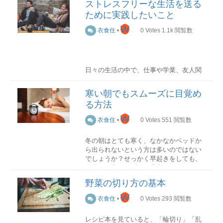
ストレスフリーな生活を送る
につながります。
ために実践したいこと
シャンプーの役割
W
衣食住
•
0
Votes
1.1k
閲覧数
シャンプーには洗浄作用以外にも、さま
ざまな役割があります。
日々の生活の中で、仕事や学業、友人関
係など様々なことにストレスを感じてし
毛穴や毛髪の汚れを取り除く栄養を補給
まいませんか？多忙な毎日を送る中で、
するマッサージ効果により、血流を良く
寒い朝でもスムーズに目覚め
ストレスとうまく付き合うことはとても
するリラックス効果により、ストレスを
る方法
大切です。
解消する
毎日欠かせないシャンプーですので、そ
W
衣食住
•
0
Votes
551
閲覧数
今ストレスを抱えている方は、もしかす
の選び方の重要性がわかります。
ると考え方や行動を少し変えるだけで、
冬の朝はとても寒く、なかなかベッドか
ストレスが大幅に軽減されるかもしれま
シャンプーの種類
ら出られないという方は多いのではない
せん。今回はストレスフリーな生活を送
でしょうか？せっかく早起きをしても、
るためにぜひ実践してほしいことをご紹
布団から出られずに二度寝してしまうこ
介します。
シャンプーには主に3つの種類がありま
ともありますよね。そこで今回は、寒い
す。
野菜の切り方の基本
朝でもスムーズに目覚める方法を紹介し
考え方を変えよう
ていきます！
W
衣食住
•
0
Votes
293
閲覧数
アミノ酸系シャンプー
アミノ酸系洗浄成分が配合されたシャン
事前対策編
自分は自分！人と比較しない
プーです。低刺激なシャンプーのため、
レシピ本を見ていると、「輪切り」「乱