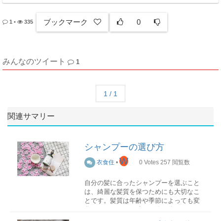
ブックマーク
0
1
•
335
みんなのツイート
1
1 / 1
関連サマリー
シャンプーの選び方
W
衣食住
•
0
Votes
257
閲覧数
自分の髪に合ったシャンプーを選ぶこと
は、綺麗な髪質を保つためにも大切なこ
とです。髪質は年齢や季節によっても変
化するため、その時々で使い分けること
は、自身の髪をより良い状態に保つこと