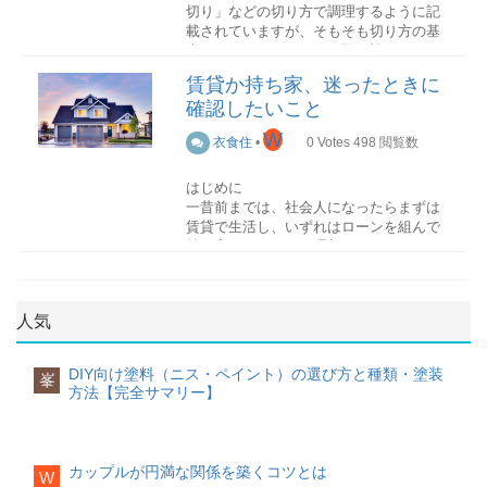
人と比べて自分は劣っていると感じるこ
肌が弱い人でもある程度は肌荒れするこ
切り」などの切り方で調理するように記
とはありませんか？人と比べることは、
となく使うことができます。また、汚れ
載されていますが、そもそも切り方の基
普段から規則正しい生活を心がける
できない自分に落ち込み、ストレスが溜
はしっかりと洗浄してくれますが、必要
本がわからないという経験は誰しもある
朝すっきりと目が覚めるためには、体内
まってしまう原因にもなります。人は
な潤い成分はキープした状態で仕上がり
かと思います。しかし切り方がわからな
時計を整えておく必要があります。規則
賃貸か持ち家、迷ったときに
人、自分は自分と割り切り、できない自
ます。
いからと言って、適当に切ってはいけま
正しい食生活を心がけ、決まった時間に
分ばかりに目を向けるのはやめましょ
確認したいこと
せん。レシピにはそれぞれの料理に適し
就寝し起床するようにしましょう。体内
う。
デメリットは他のシャンプーよりも高単
た切り方が紹介されていますので、切り
W
リズムが整ってくると、自然と朝もすっ
衣食住
•
0
Votes
498
閲覧数
価なことが多く、一般家庭用としては少
方を変えてしまうと味や食感が落ちてし
きりと目覚めるものです。
何事もポジティブシンキング
し高級な点です。なお、サロンで使用さ
まう可能性があります。
物事を悲観的にとらえると、どうしても
れているシャンプーの多くはアミノ酸系
はじめに
眠る前に体を温める
心が落ち込みます。これから起こる事柄
シャンプーです。
一昔前までは、社会人になったらまずは
野菜の切り方のコツ柔らかい野菜
体が冷えていると、眠りが浅くなり、結
に不安を覚えたり、マイナスな感情を抱
賃貸で生活し、いずれはローンを組んで
柔らかい野菜を切るときは、包丁を手前
果的に朝の目覚めが悪くなります。その
くのは避けましょう。どんな事柄にも
持ち家に住むことが理想とされていまし
【アミノ酸系シャンプーがおすすめの
に引くようにして切るのが基本です。手
ため就寝前にストレッチを取り入れた
「楽しみだな」「ワクワクするな」とい
た。しかし在宅ワークやフリーランスの
人】
前に引くことで力を入れずに切ることが
り、半身浴をしたりとできるだけ体を温
うポジティブな感情を持つように意識す
増加など、働き方が変わってきている現
でき、野菜の繊維を壊さずに済みます。
めることを心がけてみましょう。
るだけでも、あなたの人生が明るくなり
代において、住宅に関する価値観も変わ
頭皮や髪の乾燥に悩んでいる方肌が弱い
人気
ますよ。
りつつあります。
方高級アルコール系シャンプー
硬い野菜
起床時の対策編
高級アルコール系成分が配合されたシャ
硬い野菜を切るときは、包丁を下に押す
完璧主義にはならない
本記事では、賃貸か持ち家かで迷ってい
ンプーです。洗浄力が高く、高アルコー
ようにして切るのが基本です。力を入れ
DIY向け塗料（ニス・ペイント）の選び方と種類・塗装
峯
何事も完璧にしようと思うと疲れてしま
る方に向け、検討する際に確認しておき
ル系シャンプーで洗うと爽快感が感じら
ることで、繊維を断ち切りやすくしま
方法【完全サマリー】
起床前にエアコンをセット
います。もし完璧主義に陥っている方が
たい項目をお伝えしていきます。
れます。
す。
起床の30分～1時間ほど前にエアコンが付
いれば、ある程度手を抜けるところは抜
くように予約しておくのがおすすめで
く、人に頼れる部分は頼ることを意識し
働き方から考える
デメリットはダメージの修復効果がない
切り方の基本10選
す。起床する頃には部屋の温度も暖かく
てみましょう。「これくらい力を抜いて
点です。そのため、髪のダメージを気に
基本的な切り方を覚えておけば、応用も
カップルが円満な関係を築くコツとは
W
なり、布団から出るのがスムーズになり
もいいんだ」ということがわかると、ど