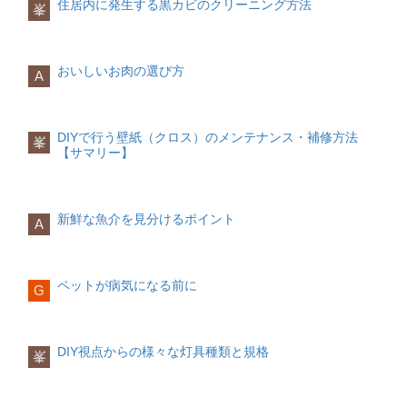
ら）エアコンのスイッチを自動的にオン
住居内に発生する黒カビのクリーニング方法
峯
ローンを組むのにリスクがある場合もあ
頭皮のベタつきが気になっている方しっ
て揃えて切るようにしましょう。
にしてくれるアイテムです。室温を常に
何事もポジティブシンキング
人は何か悩みがあったり、考え事をして
ります。一定の収入が保障されるまで
かりと汚れを落としたい方シャンプーを
快適な状態に保ってくれるため、「朝寒
物事を悲観的にとらえると、どうしても
いるとなかなか眠れないものです。夜は
は、賃貸で生活するほうが良いでしょ
選ぶときのポイント
小口切り
くて起きれない」という方におすすめで
心が落ち込みます。これから起こる事柄
できるだけ考えることをやめて、心身と
う。
す。
に不安を覚えたり、マイナスな感情を抱
もにリラックスできるように心がけまし
おいしいお肉の選び方
A
くのは避けましょう。どんな事柄にも
ょう。とはいえ、考えることをやめるの
家族構成から考える
シャンプーを選ぶ時は、自身がどんな悩
細長い棒状の野菜を端からワッカ状に切
「楽しみだな」「ワクワクするな」とい
スマートカーテン
は簡単ではありませんよね。そんな時は
みを解決したいかを考えましょう。例え
る
うポジティブな感情を持つように意識す
設定した時間になれば自動的にカーテン
下記を実践してみてください。
ば、「癖毛を改善したい」「パサパサし
包丁を少し内側に傾け、できるだけ薄く
るだけでも、あなたの人生が明るくなり
を開けてくれるアイテムです。起床時間
DIYで行う壁紙（クロス）のメンテナンス・補修方法
峯
た髪の毛に潤いが欲しい」など、シャン
家族構成によっても、持ち家か賃貸かの
切ることで、まな板から野菜が転がって
ますよ。
に合わせてカーテンが開くように設定し
【サマリー】
夜は仕事や学校のことは考えない習慣を
プーを使った後にどんな状態になりたい
判断基準が異なります。
しまうことを防ぐことができます。
ておくと、朝日とともに快適な目覚めが
作る
気になることや悩んでいることはと
かを想像すると良いです。
できます。
完璧主義にはならない
りあえずメモに残し、翌日に持ち越す
ど
持ち家に適した家族構成
乱切り
何事も完璧にしようと思うと疲れてしま
うしても考え込みそうなときは、読書な
また、自身の髪質や肌質に合ったシャン
持ち家に適した家族構成は下記の通りで
います。もし完璧主義に陥っている方が
新鮮な魚介を見分けるポイント
おこしてME（Alarmy)
ど好きなことで気分転換をする
夜のルー
A
プーを探すことが難しい場合は、行きつ
す。
いれば、ある程度手を抜けるところは抜
アラームが鳴ってもすぐに止めて二度寝
ティンを作る
けの美容院で美容師さんにおすすめのシ
円柱状の野菜を90度ずつ回転させなが
く、人に頼れる部分は頼ることを意識し
してしまう方におすすめのアプリです。
ャンプーを確認するのも一つです。
家族構成が今後大きく変わる可能性が少
ら、面部分を斜めに切る
てみましょう。「これくらい力を抜いて
一度アラームが鳴ると、事前に設定した
ない兄弟が多い
にんじんのように太さが途中で変わる野
もいいんだ」ということがわかると、ど
QRコードや物の写真を撮るまでアラーム
ペットが病気になる前に
寝る前のルーティンを作っておくと、
G
たとえばすでに結婚していて、子供もい
菜は、太い部分は縦半分に切ってから乱
こか心にも余裕ができるものです。
が止まらない仕組みになっています。嫌
「これをすると眠りにつく」というリズ
るご家庭の場合、建設時に家の広さや設
切りをすることで、先端側と上側とでサ
でも布団からでなければアラームが止ま
ムが自然とついてきます。寝る前のルー
備を設計しやすいという利点がありま
イズを均等に保つことができます。
らないため、布団でだらだらと過ごした
行動を変えよう
ティンは以下のようなものが例としてあ
す。無駄な部屋や設備を設けるリスクが
り二度寝の心配はなくなります。
DIY視点からの様々な灯具種類と規格
ります。
峯
低いため、効率的に住宅設計ができるで
短冊切り
しょう。
とにかく楽しいことをする
読書をする
日記を書く
テレビを見る
スマ
ワクワクすることをしているときは、辛
ホの設定にも気を付ける