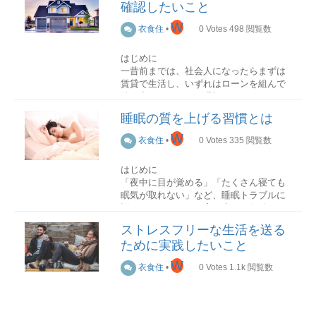
正しい食生活を心がけ、決まった時間に
す。
確認したいこと
せん。レシピにはそれぞれの料理に適し
就寝し起床するようにしましょう。体内
た切り方が紹介されていますので、切り
W
リズムが整ってくると、自然と朝もすっ
衣食住
•
0
Votes
498
閲覧数
アミノ酸系シャンプー
方を変えてしまうと味や食感が落ちてし
きりと目覚めるものです。
アミノ酸系洗浄成分が配合されたシャン
まう可能性があります。
プーです。低刺激なシャンプーのため、
はじめに
眠る前に体を温める
肌が弱い人でもある程度は肌荒れするこ
一昔前までは、社会人になったらまずは
野菜の切り方のコツ柔らかい野菜
体が冷えていると、眠りが浅くなり、結
となく使うことができます。また、汚れ
賃貸で生活し、いずれはローンを組んで
柔らかい野菜を切るときは、包丁を手前
果的に朝の目覚めが悪くなります。その
はしっかりと洗浄してくれますが、必要
持ち家に住むことが理想とされていまし
に引くようにして切るのが基本です。手
ため就寝前にストレッチを取り入れた
な潤い成分はキープした状態で仕上がり
た。しかし在宅ワークやフリーランスの
前に引くことで力を入れずに切ることが
り、半身浴をしたりとできるだけ体を温
睡眠の質を上げる習慣とは
ます。
増加など、働き方が変わってきている現
でき、野菜の繊維を壊さずに済みます。
めることを心がけてみましょう。
代において、住宅に関する価値観も変わ
W
衣食住
•
0
Votes
335
閲覧数
デメリットは他のシャンプーよりも高単
りつつあります。
硬い野菜
起床時の対策編
価なことが多く、一般家庭用としては少
硬い野菜を切るときは、包丁を下に押す
はじめに
し高級な点です。なお、サロンで使用さ
本記事では、賃貸か持ち家かで迷ってい
ようにして切るのが基本です。力を入れ
「夜中に目が覚める」「たくさん寝ても
れているシャンプーの多くはアミノ酸系
る方に向け、検討する際に確認しておき
ることで、繊維を断ち切りやすくしま
起床前にエアコンをセット
眠気が取れない」など、睡眠トラブルに
シャンプーです。
たい項目をお伝えしていきます。
す。
起床の30分～1時間ほど前にエアコンが付
悩んでいませんか？実は少しの行動で、
くように予約しておくのがおすすめで
睡眠の質は簡単に改善できるのです！今
【アミノ酸系シャンプーがおすすめの
働き方から考える
切り方の基本10選
ストレスフリーな生活を送る
す。起床する頃には部屋の温度も暖かく
回は睡眠の質を上げる習慣をご紹介しま
人】
基本的な切り方を覚えておけば、応用も
ために実践したいこと
なり、布団から出るのがスムーズになり
す。
しやすくなります。ここでは野菜の切り
ます。
W
頭皮や髪の乾燥に悩んでいる方肌が弱い
方の基本を10種類紹介します。
住まいにおいて一番に確認する条件が
衣食住
•
0
Votes
1.1k
閲覧数
体を温める
方高級アルコール系シャンプー
「立地」。しかし、働き方によって、ど
起きたらまずカーテンを開ける
高級アルコール系成分が配合されたシャ
この立地に住まいを設けるかは変わりま
輪切り
日の光を浴びることで、体は「朝だ！」
ンプーです。洗浄力が高く、高アルコー
す。では、持ち家か賃貸、それぞれに適
と自然と反応するようになります。寝る
体が冷えているとなかなか寝付けないた
ル系シャンプーで洗うと爽快感が感じら