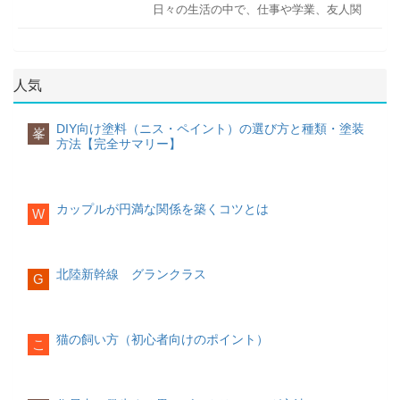
した働き方とは何でしょうか？
前にはカーテンを閉め、朝目が覚めた時
日々の生活の中で、仕事や学業、友人関
め、睡眠前に体を温めることが大切で
れます。
円柱状の野菜を端からワッカ状に切る
にカーテンを開ける習慣をつけると、体
係など様々なことにストレスを感じてし
す。体を温めるには、以下のような方法
持ち家に適した働き方
料理によって厚みは異なりますが、ポイ
がすっきりと目覚めてくれるでしょう。
まいませんか？多忙な毎日を送る中で、
があります。
デメリットはダメージの修復効果がない
持ち家に適した働き方の特徴は下記の通
ントは同じ厚さに切り揃えることです。
ストレスとうまく付き合うことはとても
点です。そのため、髪のダメージを気に
りです。
また、輪切りにした後に野菜の角を削い
大切です。
布団の中で運動する
ショウガなど体が温まる食材を夕飯に取
している人には不向きです。
人気
で丸くしておく（面取り）と、煮崩れ防
体を温めるために、布団の中で軽く運動
り入れる
入浴時に38～40度のぬるま湯に
止にもつながります。
転勤の可能性が少ない在宅ワークが主流
するのも一つです。簡単に体を伸ばして
今ストレスを抱えている方は、もしかす
20分ほどつかる
寝る直前に首元や手足首
【高級アルコール系シャンプーがおすす
安定した収入のある職業
ストレッチをしたり、両手を合わせて押
ると考え方や行動を少し変えるだけで、
を温める
寝る前にストレッチをする
マッ
DIY向け塗料（ニス・ペイント）の選び方と種類・塗装
めの人】
峯
持ち家の場合は引っ越しが困難であるた
半月切り
し合う等尺性運動などもおすすめです。
ストレスが大幅に軽減されるかもしれま
サージをする
方法【完全サマリー】
め、転勤が少ないことはまず第一条件で
軽い運動を取り入れることで、基礎代謝
せん。今回はストレスフリーな生活を送
オイリー肌で、頭皮や髪のベタつきに悩
しょう。そのうえで、在宅ワークが主流
もアップします。
るためにぜひ実践してほしいことをご紹
んでいる方多汗症の方石けん系シャンプ
な方であれば、比較的価格の安い郊外に
円柱状の野菜を縦半分に切る端から半月
介します。
寝る前に頭と体をほぐすマッサージを少
ー
家を構えることもできるため、住宅ロー
状に切る
白湯を飲む
し取り入れるだけでも睡眠の質は上がり
カップルが円満な関係を築くコツとは
W
石鹸系の洗浄成分が配合されたシャンプ
ンを押さえられるというメリットもあり
切り幅は料理に合わせて変えましょう。
冷えは体の内側からくるものです。朝起
考え方を変えよう
ます。マッサージは、以下のような方法
ーです。洗浄力は強めですが、頭皮や髪
ます。
サラダなど生で食べるときは薄切り、煮
きてすぐに白湯を飲むことで、体が内側
があります。
にも優しく、使い続けることで頭皮や髪
物や炒め物として食べるときは厚切りに
からぽかぽかとし、体温を上げる手助け
を健康な状態に保つことができます。
賃貸に適した働き方
するのがポイントです。
をしてくれます。
自分は自分！人と比較しない
北陸新幹線 グランクラス
胡坐をかいた状態で両手を組み、息を吸
G
一方で賃貸に適した働き方の特徴は下記
人と比べて自分は劣っていると感じるこ
いながら両手を前に伸ばし、息を吐きな
デメリットは、洗浄力が強いが故に、石
の通りです。
いちょう切り
スムーズな目覚めを助けるアイテム編
とはありませんか？人と比べることは、
がら背中を丸める。息を吐ききったら上
けん系シャンプーの使用後は髪がきしつ
できない自分に落ち込み、ストレスが溜
体を戻す。（5セット）
正座をした状態で
いてしまう傾向にある点です。
転勤が多いフリーランス
まってしまう原因にもなります。人は
額を床につけ、息を吐きながらお尻を持
猫の飼い方（初心者向けのポイント）
こ
転勤が多い職業の場合は、引っ越しのし
円柱状の野菜を縦半分に切るさらに縦半
人、自分は自分と割り切り、できない自
スマートリモコン
ち上げる。息を吸ってお尻を下げる。（5
【石けん系シャンプーシャンプーがおす
やすい賃貸がおすすめです。また、フリ
分に切る端からいちょう形になるように
分ばかりに目を向けるのはやめましょ
室内の温湿度を計測し、設定している温
セット）
考えることをやめる
すめの人】
ーランスは働き方が自由ではあります
切る
う。
湿度よりも高くなったら（低くなった
が、収入が安定しないことも多く、住宅
火の通りが均等になるように、厚さは全