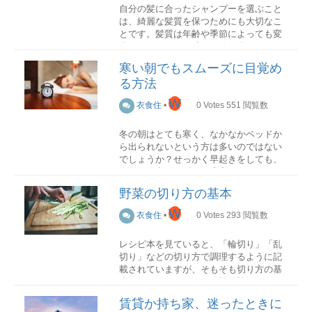
自分の髪に合ったシャンプーを選ぶこと
は、綺麗な髪質を保つためにも大切なこ
とです。髪質は年齢や季節によっても変
化するため、その時々で使い分けること
は、自身の髪をより良い状態に保つこと
寒い朝でもスムーズに目覚め
につながります。
る方法
シャンプーの役割
W
衣食住
•
0
Votes
551
閲覧数
冬の朝はとても寒く、なかなかベッドか
シャンプーには洗浄作用以外にも、さま
ら出られないという方は多いのではない
ざまな役割があります。
でしょうか？せっかく早起きをしても、
布団から出られずに二度寝してしまうこ
毛穴や毛髪の汚れを取り除く栄養を補給
ともありますよね。そこで今回は、寒い
するマッサージ効果により、血流を良く
野菜の切り方の基本
朝でもスムーズに目覚める方法を紹介し
するリラックス効果により、ストレスを
ていきます！
W
解消する
衣食住
•
0
Votes
293
閲覧数
毎日欠かせないシャンプーですので、そ
事前対策編
の選び方の重要性がわかります。
レシピ本を見ていると、「輪切り」「乱
切り」などの切り方で調理するように記
シャンプーの種類
載されていますが、そもそも切り方の基
普段から規則正しい生活を心がける
本がわからないという経験は誰しもある
朝すっきりと目が覚めるためには、体内
かと思います。しかし切り方がわからな
時計を整えておく必要があります。規則
賃貸か持ち家、迷ったときに
シャンプーには主に3つの種類がありま
いからと言って、適当に切ってはいけま