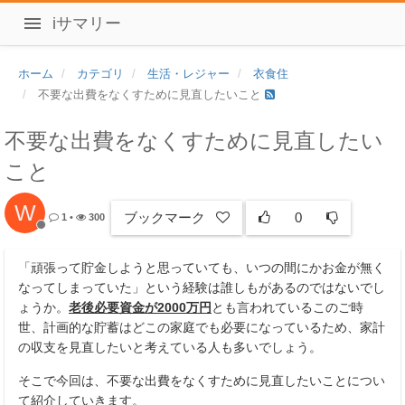
iサマリー
ホーム
カテゴリ
生活・レジャー
衣食住
不要な出費をなくすために見直したいこと
不要な出費をなくすために見直したい
こと
W
ブックマーク
0
1
•
300
「頑張って貯金しようと思っていても、いつの間にかお金が無く
なってしまっていた」という経験は誰しもがあるのではないでし
ょうか。
老後必要資金が2000万円
とも言われているこのご時
世、計画的な貯蓄はどこの家庭でも必要になっているため、家計
の収支を見直したいと考えている人も多いでしょう。
そこで今回は、不要な出費をなくすために見直したいことについ
て紹介していきます。