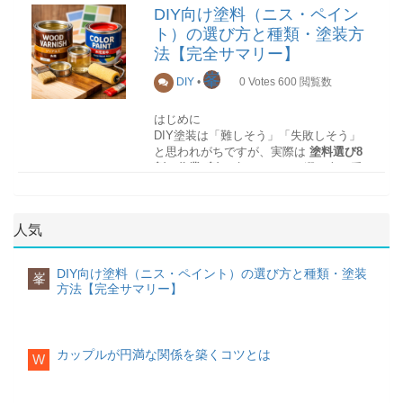
汚れ・軽度のカビ・小さな剥がれや傷な
DIY向け塗料（ニス・ペイン
の分かれ目）
どを、部分的に手入れ・補修する作業を
天井付け照明（DIY可が多い）
ト）の選び方と種類・塗装方
指します。
法【完全サマリー】
黒カビの除去後や、経年劣化が目立ち始
峯
DIY
•
0
Votes
600
閲覧数
めたタイミングで行うことで、
代表例
見た目の改善・劣化進行の抑制・張り替
え時期の先延ばしが可能になります。
はじめに
シーリングライト
DIY塗装は「難しそう」「失敗しそう」
2. DIYで対応できる壁紙の症状
と思われがちですが、実際は
塗料選び8
ペンダントライト（引掛タイプ）
DIYが可能かどうかは「範囲」と「深
割・作業2割
と言われるほど選び方が重
さ」が判断基準です。
要であり、技術よりも
知識の整理
が結果
を左右します。
DIY可否
DIY対応が可能な例
人気
特に重要なのが次の判断です。
✅ 引掛シーリング式：DIY可
表面に付着した軽度の汚れ
ペイントか？ニスか？
❌ 直結配線式：DIY不可
DIY向け塗料（ニス・ペイント）の選び方と種類・塗装
峯
薄い黒ずみ・軽度のカビ跡
方法【完全サマリー】
水性か？油性か？
👉 天井に**引掛シーリング（丸い差込
口）**があれば、原則DIYで交換できま
壁紙端部の軽い浮き・剥がれ
す。
ウレタン？アクリル？
カップルが円満な関係を築くコツとは
画鋲穴・小さな傷
W
壁付け照明（原則DIY不可）
このサマリーでは
DIYが難しい例