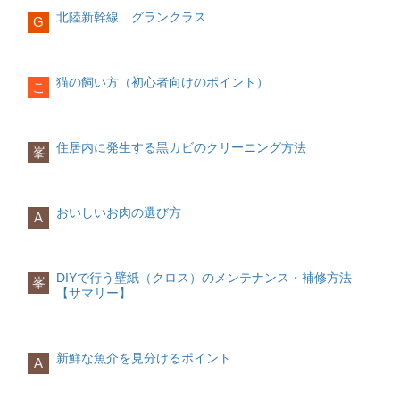
初心者が失敗しない
北陸新幹線 グランクラス
代表例
広範囲の黒カビ
G
経験者も判断に迷わない
ブラケットライト
下地まで浸透した変色
家具・室内・屋外・賃貸まで対応
猫の飼い方（初心者向けのポイント）
こ
階段・廊下照明
波打ち・浮きが大きい場合
を目的に、
実用重視で体系化
していま
DIY可否
す。
クロスの破れ・劣化が進行している場合
住居内に発生する黒カビのクリーニング方法
峯
❌ 原則DIY不可
3. 壁紙の基本メンテナンス（清掃）
👉 壁付け照明は
1. DIY塗装の基本原則（最重要）
配線直結・ビス固定が前
提
DIYで失敗しないための原則は以下の5つ
のため、基本的に電気工事扱いです。
方法概要
おいしいお肉の選び方
A
です。
乾いた布やハンディモップでホコリ除去
3. 光源の種類とDIYの関係LED照明
水性塗料を基本にする
中性洗剤を薄め、固く絞った布で軽く拭
く
DIYで行う壁紙（クロス）のメンテナンス・補修方法
峯
特徴
用途（素材・屋内外）を最優先で選ぶ
【サマリー】
水拭き → 乾拭きで仕上げ
省電力・長寿命
薄塗りを2回以上
ポイント
現在の主流
強く擦らない
下地処理を省略しない
新鮮な魚介を見分けるポイント
A
DIY視点
水分を残さない
乾燥時間を守る