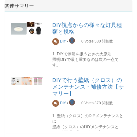
関連サマリー
DIY視点からの様々な灯具種
類と規格
峯
DIY
•
0
Votes
580
閲覧数
1. DIYで照明を扱うときの大原則
照明DIYで最も重要なのは次の一点で
す。
DIYで行う壁紙（クロス）の
電線を直接触らない作
メンテナンス・補修方法【サ
業はDIY可
マリー】
電線を触る作業はDIY不
峯
可（電気工事）
DIY
•
0
Votes
370
閲覧数
1. 壁紙（クロス）のDIYメンテナンスと
この原則をもとに、灯具のタイプ・規格
は
を見ていきます。
壁紙（クロス）のDIYメンテナンスと
は、全面張り替えを行わず、
2. 取付方法による灯具タイプ（DIY可否