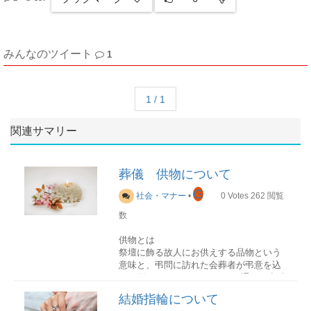
みんなのツイート
1
1 / 1
関連サマリー
葬儀 供物について
G
社会・マナー
•
0
Votes
262
閲覧
数
供物とは
祭壇に飾る故人にお供えする品物という
意味と、弔問に訪れた会葬者が弔意を込
めて贈ってくれたものという2通りの意味
があります。
結婚指輪について