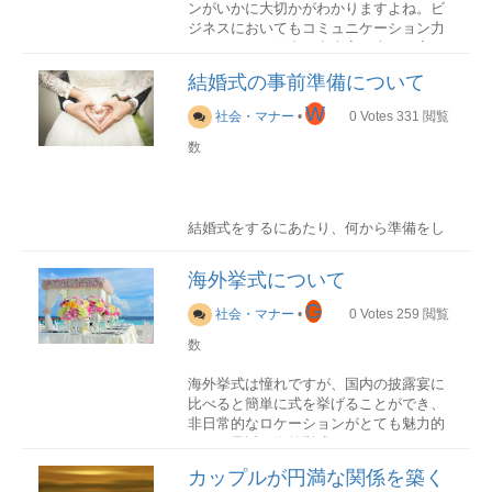
ンがいかに大切かがわかりますよね。ビ
が主流です。甲丸リングを定番として広
するもので通夜の前までに手配するのが
ジネスにおいてもコミュニケーション力
めたきっかけとなったのは、イギリスの
適している。故人にごく親しい方が贈る
のあるなしで仕事の出来高が大きく変わ
メアリー女王とスぺインのフェリペ2世も
のが一般的である。供花（通夜や葬儀・
ってきます。
喪主を誰にするのか
結婚の際に用いられたからだといわれて
告別式で飾られる花）
結婚式の事前準備について
一番の影響力があるのは、故人の遺言で
います。
かつては、祭壇の周りに1対で供えている
しかしながら、「人と話すのが苦手」
W
す。遺言が特に無ければ次のようになり
社会・マナー
•
0
Votes
331
閲覧
ものでしたが、最近では葬儀場のスペー
「上手に話すことができない」と悩んで
ます。もしは葬儀の全体の監督・全体の
結婚指輪の意味
スの都合で１基だけ贈るのが主流。スタ
数
いる方は意外と多いものです。そこで今
挨拶・寺院への連絡・葬儀社の決定など
結婚指輪をしていると「私は既婚者」と
ンド式が一般的で相場は7,000円～25,000
回は、相手の心を掴む話し方の秘訣をご
大きな役割を持ちます。荷が重いと考え
いうメッセージになり、一目見るだけで
円となる。式によっては多くの人からの
紹介します！
てしまう方は、実際の細かい部分を、他
結婚しているんだなと認識されます。結
供花が届く場合は、会場に飾り切れない
の遺族にも協力してもらいましょう。
婚式の指輪交換で使用するため、ほとん
という場合もある。その場合は「御供花
結婚式をするにあたり、何から準備をし
カタカナ語は使わない
どが購入をすることになります。
料」として現金を包み持参することもあ
ていけば良いか迷う方も多いでしょう。
故人の配偶者故人の血縁者（長男・次男
る。供物
結婚式の半年ほど前からスタートする準
以下直系男子・長女・次女以下直系女
葬儀社に依頼した場合は、盛り籠になる
結婚指輪の形やデザインシンプルに
海外挙式について
備。本記事では結婚式の準備において必
子・故人の親・故人の兄弟姉妹の順）故
「モチベーション」「ダイバーシティ」
ことが多く、5,000円～15,000円くらいが
結婚指輪は結婚後に日常的につけるもの
要なことをまとめていきます。
G
人の友人代表者（血縁者がいない場合）
など、賢く聞こえるからとついカタカナ
社会・マナー
•
0
Votes
259
閲覧
相場。供物の種類と内容
なので、使いやすいデザインでカジュア
複数でもよい（ひとりに決められない場
語を使っていませんか？
地域によって決まった供物がある場合が
ルでシンプルなデザインがいいでしょ
数
結婚式の準備基本準備
合）葬儀の形式
あります。事前に確認しておくとよいで
う。高級レストランやフォーマルな場
葬儀の形式はさまざまです。親しい人の
カタカナ語を使うことが悪いことではあ
しょう。
所、もしくは子供の入学式などでは、婚
海外挙式は憧れですが、国内の披露宴に
みでいいのか、一般の人も招くのか、人
りませんが、聞き手によっては意味が伝
約指輪を重ねてつければ特別な演出も可
比べると簡単に式を挙げることができ、
数、費用などを考えて、どの葬儀が一番
招待客のリストアップ
わらないこともあるでしょう。賢く見せ
能です。
適・不適について詳細適しているもの現
非日常的なロケーションがとても魅力的
希望に近いのか比べてみましょう。
式場を決めるにあたって、どの程度の客
ることよりも、
意味を伝えることのほう
金（御供物料）、線香、ろうそく、缶
です。最近は海外挙式のバリエーション
数を招待するか事前に決めておく必要が
がコミュニケーションにおいてはよっぽ
詰、果物、菓子、五穀。故人の好きだっ
円は永遠という意味
も豊富で好きなタイプのスタイルを選択
あります。招待客数によって式場の規模
葬儀の種類形式一般葬お迎え → 安置 →
ど大事
です。
カップルが円満な関係を築く
たもの適していないもの肉や魚などの生
指輪が愛の証として扱われるのは、円は
することが可能です。
や費用も変わってくるため、まず初めに
納棺 → 通夜式 → 告別式 → 火