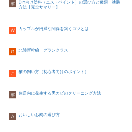
していない部分も多く連絡してほしい人
由な時間を設けることが、良好な関係を
DIY向け塗料（ニス・ペイント）の選び方と種類・塗装
峯
く、普段つけるものよりもパーティーや
会話の中のところどころで相手の名前を
け二人で挙げる場合がある。費用が安く
試着できる衣装の枚数が決まっているこ
択できる。ドレスやメイクなど演出まで
など本人に聞くことができます。
築く上で大切です。
方法【完全サマリー】
式典などの際に映える豪華なデザインに
呼ぶことを心がけましょう。「あなた」
準備も楽である。海外のロケーションで
ともありますので、事前に担当者に確認
すべて式場内で打ち合わせが可能ホテル
なるでしょう。ダイヤモンドなどの高価
などの二人称ではなく、
も素晴らしいフォトが撮れる個性的な場
相手の名前で呼
しておきましょう。ヘアメイクはできる
そのホテルならではの豪華で優雅な雰囲
葬儀にかける予算を決める
ポイント趣味などに一人で没頭する時間
な意思を選ぶことが一般的です。女性が
ぶことがポイント
所歴史ある古城などでウエディングが可
です。
だけ自身が希望するイメージ写真を用意
気と設備で高い水準の演出ができる知名
葬儀にかかる費用が決まる部分は、一般
を作る彼・彼女以外との交友関係も大切
婚約指輪を付けているとこれから結婚し
能な場所がある。旅行会社や結婚式斡旋
しておくとスムーズです。
度のあるホテルなら格付けできる。宿泊
的には、次のようになります。
にする日常的なスキンシップを大切に
カップルが円満な関係を築くコツとは
W
ますという意思表示的なものになりま
会社などで取り扱いプランがあるか確認
名前を呼ばれることで、聞き手は親密感
設備があるので、遠方のゲストには便利
す。結婚指輪の特徴との違いについて
する
を感じ、おのずと心を開いてくれるよう
受付・祝辞・乾杯者の決定
であるゲストハウスゲストハウスを貸し
葬儀に呼ぶのは親しい方だけにするのか
は、結婚指輪は、毎日はめるため控えめ
になります。相手との距離が近くなる
招待客にタスクを依頼する場合、早めに
切りで使用する形式にこだわらないオリ
参列者の人数費用の上限宗教儀式の形式
カップルである期間が長くなればなるほ
でシンプルなものが多く、既婚者ですと
と、会話にも興味をもってもらいやすく
決定し通知しておくのがベストです。特
ジナルな結婚式南国リゾート風や、ヨー
北陸新幹線 グランクラス
にこだわるのか（お布施）
ど、スキンシップがおろそかになりがち
G
いうメッセージになるところでしょう。
なるものです。
挙式する場所場所特徴主な場所ハワイ海
に目上の方への依頼の場合は、決定した
ロッパの貴族風など非日常的な演出がで
家庭の経済状況や会葬者の人数などで変
です。でも実は、スキンシップが多いカ
また相場も違います。
外挙式の定番。特にオワフ島は常に人気
段階でなるべく早くに打診するようにし
きる。写真映えするガーデンなどで記念
わってきます。無理のない予算で予定を
ップルほど、長く関係性が続くとの調査
がある挙式エリアとして有名。挙式がで
ただし、会話の中で頻繁に名前を呼ぶと
ましょう。準備物
写真ができる。ニーズに合った選択が可
立てていきましょう。お願いする葬儀会
結果も出ています。
きる会場やホテルの選択枠が豊富であ
「馴れ馴れしい」と思われてしまうかも
能レストラン2人の思い出があるお気に入
社にある程度の見積もりをたててもら
猫の飼い方（初心者向けのポイント）
こ
る。手配会社にもプランが多く予算の調
しれませんので、さりげなく適度に呼ぶ
りのレストランを貸し切って式を行うも
い、ある程度の目安として知っておくこ
日常的にハグやキスなどスキンシップを
整もしやすい。フラダンスやウクレレ演
ようにしましょう。
の。親しい人だけで祝いたいカップルに
招待状
とも大切です。時間があれば葬儀費用を
とることを忘れないカップルは、いつま
奏などの演出もハワイらしくおすすめ。
ピッタリの会場さまざまなタイプのレス
招待状は手作りまたは既製品がありま
貯蓄しておきましょう。
でも初心の気持ちを忘れず、新鮮な関係
オアフ島グアムリゾートホテルの中にチ
トランがあるので、料理の内容や内装、
質問するときはシンプルにわかりやくす
す。手作りの場合コストは抑えられます
住居内に発生する黒カビのクリーニング方法
性であり続けることができるということ
峯
ャペルがあり挙式が可能なプランがあ
雰囲気などを中心に選ぶことができる宗
が、手間がかかります。最近では外注で
でしょう。
る。挙式とパーティが一体となったプラ
教施設教会・神前・お寺などで厳かに式
安く招待状を手配してくれる会社もあり
イベート感の高いプランも可能。海に見
を行う宗派にこだわりのある方向け。宗
ます。
相手に対して何かを尋ねたいとき、回り
ポイント感謝の気落ちは積極的に行動で
えるチャペルが多い。グアムの海を眺め
教や慣習によって違いがあるのでよく内
くどい聞き方をしていませんか？「結局
おいしいお肉の選び方
伝える出かけるときには手を繋ぐなど、
A
ながらのパーティが叶う。グアムバリビ
容を把握する。家のしきたりや伝統を受
引き出物、プチギフト
何が聞きたいの？」と思われてしまって
ちょっとしたスキンシップを大切にする
ーチサイドにあるチャペルでの挙式。南
け継ぐことができる海・山・テーマパー
引き出物やプチギフトを用意しましょ
いるかもしれません。
素直に言いたいことは言おう！
国のラグジュアリーで豪華な雰囲気が楽
クなど自分達の好きな場所や2人の思い出
う。式場で手配ができる場合がほとんど
しめる。バリ島オーストラリア世界遺産