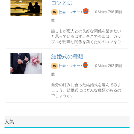
もの（不殺生ということから）地域によ
終わりがないものととらえているからで
コツとは
リストアップから始めるようにしましょ
葬 一般的な葬儀家族葬お迎え →
ビジネスなどの重要なシーンであればあ
っては海の幸や酒類を供えないこともあ
す。切れ目のない輪の形は「永遠」を意
う。
W
安置 → 納棺 → 通夜式 → 告別式 → 火
るほど、聞き手全員にしっかりと話の内
る形式供物について供花その他仏式果
味します。
社会・マナー
•
0
Votes
798
閲覧
挙式のスタイル種類内容ガーデンウエデ
葬 家族や親しい方のみ直葬（火
容を理解してもらうためにも、できるだ
物、菓子、缶詰、線香などが多い、魚・
ィング山や森林に囲まれた場所にある芝
数
式場・日程の決定
葬）お迎え → 安置 → 納棺 → 火
けカタカナ語は使わず日本語に言い換え
肉は不適キク、ユリ、ラン、白い花お
生の上でする挙式。緑いっぱいの空間の
式場の下見をし、自分たちにマッチした
葬 火葬のみ
ることを意識しましょう。
寺 僧侶のお経がある神式線香は不適、
中、オープンエアで多彩な演出を楽しめ
誰しもが恋人との良好な関係を築きたい
式場を選びましょう。ゼクシーなどで気
行う一日葬お迎え → 安置 → 納棺 → 告
果物・お酒が多いキク、ユリ、ラン、白
指輪の決まり事
ます。チャペル結婚式を挙げるための施
と思っているはず。そこで今回は、カッ
軽に式場の下見見学を申し込みできます
別式 → 火葬 告別式と
い花神社 費用が安い、祝詞が唱えられ
会話の中に「ギャップ」を取り入れる
左の薬指につける
設です。壁がガラス張りで式場内から海
プルが円満な関係を築くためのコツをご
ので、気になる式場はいくつか回ってみ
火葬を1日で行う葬儀社を決める
るキリスト教供物自体がなく不要生花が
婚約指輪も結婚指輪も基本的には左手に
が見えるなどのロケーション重視の場所
紹介したいと思います。
るのがおすすめです。
葬儀の形式が決まれば、それに見合った
メインとなる、ユリ、カーネーション法
はめるのが決まりです。右手の指や他の
も多い。教会のような礼拝する場所はな
葬儀社を決めることができるでしょう。
要・お布施などは無し、信者がボランテ
人は「ギャップ」に心惹かれるもので
結婚式の種類
指にはめるとファッションリングと間違
い。市街地から少し慣れている所にあ
日程は曜日・日柄・時間が大切です。招
束縛は厳禁！
実際は、急なことなので、そのまま亡く
ィア
す。「元ヤンキーが東大に合格した」
えられることがあります。結婚するまで
る。
待客の多くが土日祝日が休みの場合は土
G
なった病院で紹介される葬儀社へ依頼す
社会・マナー
•
0
Votes
292
閲覧
「貧乏から脱却して億万長者になった」
は、婚約指輪を右手の薬指につけるとい
ビーチ海が目の前のビーチに会場がセッ
曜日に結婚式を行うと招待客にも喜ばれ
ることも多いようです。しかし事前に準
などのストーリーは、その変化の理由や
う場合もありますが、理由がなければ左
ティンされたロケーションで式を挙げ
数
るでしょう。日取りは
大安友引
などが良
備する場合は、ゆっくりネットで調べて
ついつい相手のことが好きすぎて束縛し
過程が気になってしまいますよね？
手につけた方がおすすめです。なお重ね
る。外にテーブルを置けば披露宴も可
いとされていますが、最近は気にしない
ネットから依頼もできます。今はネット
たり、過度に干渉したりしていません
てつけるときには、結婚指輪が先で、そ
能。大聖堂有名な大聖堂でもウエディン
自分の好みに合った結婚式を選んでみま
方も増えています。
で葬儀内容や料金を事前に調べておくこ
か？束縛は相手のことを疲れさせてしま
の上に婚約指輪をつけましょう。
「なぜ？」「どうして？」「どうやっ
グが可能な場所がある。大聖堂調のクラ
しょう。結婚式にはどんな種類があるの
とが可能です。生前であれば故人の希望
う要因ですし、何より「自分のことを信
て？」と聞き手の疑問を引き出し、興味
シカルな教会もある。ステンドグラスや
でしょうか。
演出の検討
にあった葬儀の内容で決めることができ
頼していないのだろうか？」という不信
を引き付けるには、自分自身や相手の変
パイプオルガンの演出あり。少人数それ
式場が決まれば、当日の演出を決めてい
ます。
感にもつながります。
化を会話の中に取り入れてみるとよいで
ぞれの家族を連れて旅行気分で式を挙げ
きます。挙式のスタイル、披露宴の演出
す。
婚約指輪との違いとは
ることができる。日本での披露宴に比べ
など式場担当者とご夫婦で話し合いなが
会場で選ぶ種類内容メリット専門施設結
訃報の連絡先
束縛しない・されないためには、相手の
これから結婚することを約束する指輪の
て費用も抑えられる。10名規模。大人数
ら決定するのが一般的です。
婚式場などの結婚式専門の施設で、ウエ
実際の訃報の連絡先については把握でき
ことを不安にさせないように普段からコ
人気
相手の名前を呼ぶ
ことを婚約指輪といいます。結婚の約束
OKのチャペル海外でも、50～60名ほどの
ディングに関しての設備やスタッフがそ
てない部分は故人に確認しておきましょ
ミュニケーションをしっかりととること
をした時に男性から女性に贈る指輪で
人数で挙式や披露宴ができる場所がある
衣装・ヘアメイクの決定
ろっている式場のサービス、式場の規
う。息子や娘でも親の友人関係など把握
が大切。過度に干渉しすぎず、お互い自
す。婚約の証として扱われることが多
ふたりきりでハネムーンを兼ねて挙式だ
衣装は実際に試着しながら決定します。
模、雰囲気のバリエーションが豊富で選