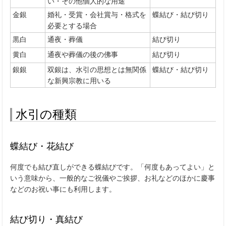
い・その他個人的な用途
金銀
婚礼・受賞・会社賞与・格式を
蝶結び・結び切り
必要とする場合
黒白
通夜・葬儀
結び切り
黄白
通夜や葬儀の後の佛事
結び切り
銀銀
双銀は、水引の思想とは無関係
蝶結び・結び切り
な新興宗教に用いる
水引の種類
蝶結び・花結び
何度でも結び直しができる蝶結びです。「何度もあってよい」と
いう意味から、一般的なご祝儀やご挨拶、お礼などのほかに慶事
などのお祝い事にも利用します。
結び切り・真結び