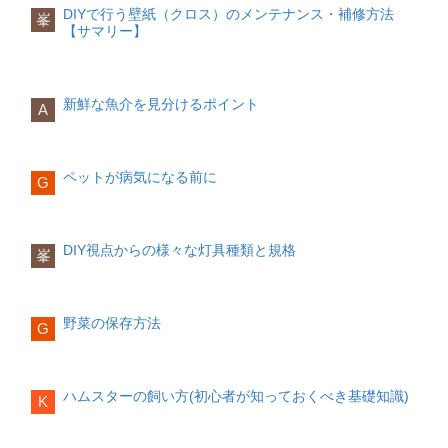
の場所で行う自分達らしい結婚式ができ
ですが、
外注よりも高くつく傾向があり
聞きたいことは一度の質問に一つまで
を
DIYで行う壁紙（クロス）のメンテナンス・補修方法
もあり、美しい自然に囲まれた雰囲気が
峯
る。場所にこだわりたい人向け。オリジ
ます
。引き出物は招待客との関係性に応
心がけ、自分の意見や感情は抜きにして
【サマリー】
相手に嫌われることが怖いため、自分の
特徴。ビーチでのオーシャンブルー挙式
ナルでプロデュースしてくれる業者に頼
じて違うものを用意するとより親切で
事実のみを尋ねることを意識しましょ
感情を押し殺して我慢してしまうことが
はもちろん大聖堂や教会で厳かな挙式も
める。ゲストにも印象深い式となる。ス
す。
う。
ありませんか？しかし長く関係性が続い
できる。シドニー・ケアンズ・ブリスベ
タイルで選ぶ種類内容特徴挙式+披露宴よ
ているカップルほど、自分の気持ちを正
ンヨーロッパ格調高い教会や、美しい宮
くある一般的な演出。親族や親しい友
席札
時々アイコンタクトをとる
新鮮な魚介を見分けるポイント
直に相手にさらけ出しているのです。
殿などで中性の歴史を感じながらのシチ
A
人、会社の上司などの来賓に見守られな
招待客の氏名をのせる席札も、手作りも
ュエーションで挙式ができる。大聖堂や
がら挙式をし、披露宴も行うパターン専
しくは外注が可能です。さまざまなデザ
教会でのプランが多い。フランス・イタ
我慢すればするほど自分自身を苦しめて
門の式場やホテルなどでも定番のスタイ
インの席札がありますので、結婚式のテ
人と会話するときに、どうしても緊張す
リア・ギリシャアメリカ本格的な教会や
しまい、次第に相手との関係性にも疲れ
ルなので、さまざまなプランが用意され
ーマに合わせたものを選ぶと良いでしょ
るからと相手と目を合わせない人がいま
ペットが病気になる前に
歴史あるチャペル、ラスベガスで代表す
てしまいます。不安に感じた事、不満に
G
ており、選択することができる挙式のみ
う。
すが、コミュニケーションにおいて適度
るホテルでの挙式も可能。エンターテイ
感じたことは都度相手にしっかりと伝え
近い親族だけでアットホームな結婚式に
なアイコンタクトは大切です。
ンメントに富んだ雰囲気。マンハッタ
てみませんか？それだけで関係性は今よ
したい、挙式だけで済ませたい場合披露
映像
ン・ラスベガス・ロサンゼルス
りもっと良いものになるでしょう。
宴がないので、大掛かりな準備も必要な
プロフィール映像やエンディングムービ
目線を合わせることで、
その人との信頼
DIY視点からの様々な灯具種類と規格
く費用的に安く抑えることができる披露
峯
ーには二人の写真やメッセージの準備が
関係を構築でき、また会話の内容に関し
ポイント「会いたい」「さみしい」は積
宴のみ披露宴やパーティーのみで行う形
必要です。外注する場合は納品日から逆
て相手から信憑性を感じてもらいやすく
極的に伝える相手に直してほしいことが
で結婚の報告としたい場合。挙式とはセ
算して
2ヶ月ほど前まで
には発注するよう
なる
効果があります。
あれば、しっかりと話し合う親しき中に
ットにしない式は海外で二人きりで行
にしましょう。
野菜の保存方法
も礼儀あり！思いやりが大切
い、後日日本で親族にお披露目をした
G
話をするときは、恥ずかしがらずに適度
い、親族や友人・知人に報告だけしたい
両親への記念品
に相手の目を見ながら話すことを心がけ
という場合に行うスタイル海外日本では
花束が一般的ですが、出産時の体重の米
ましょう。
味わえない海外ならではのロケーション
や人形を渡す人も増えてきています。会
どんなに関係性が長くなっても、お互い
​ハムスターの飼い方(初心者が知っておくべき基礎知識)
と非日常的な雰囲気を味わえる将来でき
場準備
への「思いやり」や「リスペクト」を忘
K
るゲストが限られる。家族のみのセレモ
れないカップルは長続きします。相手が
ニーがほとんど。新婚旅行と兼ねて行え
困っていることを助けてあげたり、しん