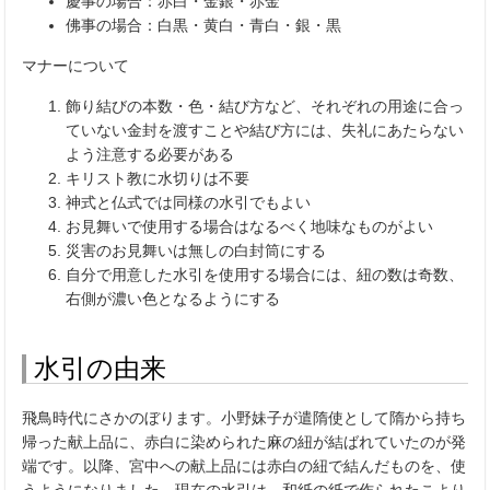
慶事の場合：赤白・金銀・赤金
佛事の場合：白黒・黄白・青白・銀・黒
マナーについて
飾り結びの本数・色・結び方など、それぞれの用途に合っ
ていない金封を渡すことや結び方には、失礼にあたらない
よう注意する必要がある
キリスト教に水切りは不要
神式と仏式では同様の水引でもよい
お見舞いで使用する場合はなるべく地味なものがよい
災害のお見舞いは無しの白封筒にする
自分で用意した水引を使用する場合には、紐の数は奇数、
右側が濃い色となるようにする
水引の由来
飛鳥時代にさかのぼります。小野妹子が遣隋使として隋から持ち
帰った献上品に、赤白に染められた麻の紐が結ばれていたのが発
端です。以降、宮中への献上品には赤白の紐で結んだものを、使
うようになりました。現在の水引は、和紙の紙で作られたこより