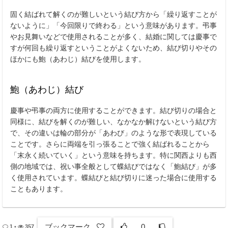
固く結ばれて解くのが難しいという結び方から「繰り返すことが
ないように」「今回限りで終わる」という意味があります。弔事
やお見舞いなどで使用されることが多く、結婚に関しては慶事で
すが何回も繰り返すということがよくないため、結び切りやその
ほかにも鮑（あわじ）結びを使用します。
鮑（あわじ）結び
慶事や弔事の両方に使用することができます。結び切りの場合と
同様に、結びを解くのが難しい、なかなか解けないという結び方
で、その違いは輪の部分が「あわび」のような形で表現している
ことです。さらに両端を引っ張ることで強く結ばれることから
「末永く続いていく」という意味を持ちます。特に関西よりも西
側の地域では、祝い事全般として蝶結びではなく「鮑結び」が多
く使用されています。蝶結びと結び切りに迷った場合に使用する
こともあります。
ブックマーク
0
1
•
357