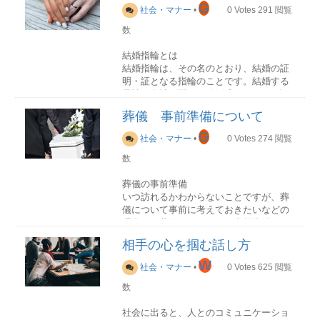
祭壇に飾る供物
G
社会・マナー
•
0
Votes
291
閲覧
祭壇費用や葬儀費用に含まれているもの
数
が多く、葬儀社が準備する。主に果物や
落雁のような干菓子を供える場合が多
結婚指輪とは
い。
結婚指輪は、その名のとおり、結婚の証
明・証となる指輪のことです。結婚する
会葬者が弔意を込めて贈ってくれた供物
男性と女性の間で、結婚式において2人の
最近は品物ではなく、香典などの金銭ま
誓いの証として交わされます。結婚後も
たは、お花（供花）を贈る場合が増えて
葬儀 事前準備について
お互いに薬指にはめて生活します。た
いる。地域によっては缶詰の詰め合わせ
だ、特に男性の場合、仕事の都合で指輪
G
の供物を飾ることもある。
社会・マナー
•
0
Votes
274
閲覧
ができない、指輪が傷つく恐れがあるな
どでやむなく外す場合もあります。
数
葬儀の事前準備
供物の相場
いつ訪れるかわからないことですが、葬
通常は、供物や供花は葬儀場に飾られま
儀について事前に考えておきたいなどの
結婚指輪の由来
す。内容だけでなく見栄えや形式が葬儀
理由から葬儀を行うための事前準備とし
マリッジリングと呼ばれ、紀元前のヨー
にふさわしくなければ遺族に失礼にあた
て、何が必要なのか知りたい方がいるの
ロッパから始まったとされています。当
ります。そのため多少割高になることも
相手の心を掴む話し方
ではないでしょうか。事前に把握してお
時の素材は鉄でしたが時代とともに金へ
あるようです。
くことで、実際にそのようなことになっ
W
とかわっていき、今の時代になっても欧
社会・マナー
•
0
Votes
625
閲覧
た時に慌てることなく対応ができます。
米では金の結婚指輪が主流です。
枕花（故人の枕元に飾る花）
また本人の希望も聞いて叶えることも可
数
籠などのフラワーアレンジメントにする
能です。昔に比べて葬儀の種類も増えた
エッジを削って丸みをつけたものを甲
こともあるが、5000円～10000円が相場
ため、選択ができます。
社会に出ると、人とのコミュニケーショ
丸、プレーンな平打と呼ばれているもの
である。亡くなってから早い段階で手配